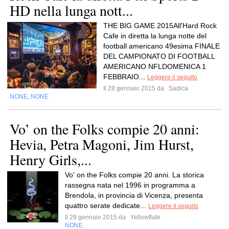
HD nella lunga nott...
THE BIG GAME 2015All'Hard Rock
Cafe in diretta la lunga notte del
football americano 49esima FINALE
DEL CAMPIONATO DI FOOTBALL
AMERICANO NFLDOMENICA 1
FEBBRAIO...
Leggere il seguito
Il 28 gennaio 2015 da
Sadica
NONE
NONE
,
Vo’ on the Folks compie 20 anni:
Hevia, Petra Magoni, Jim Hurst,
Henry Girls,...
Vo' on the Folks compie 20 anni. La storica
rassegna nata nel 1996 in programma a
Brendola, in provincia di Vicenza, presenta
quattro serate dedicate...
Leggere il seguito
Il 28 gennaio 2015 da
Yellowflate
NONE