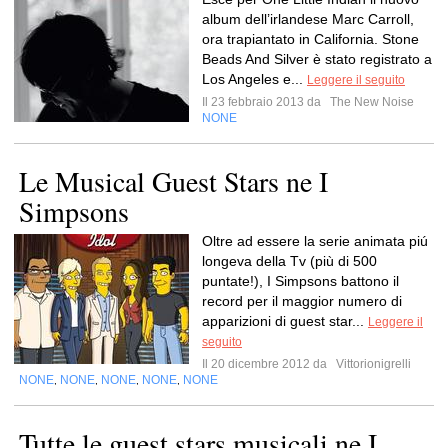
album dell’irlandese Marc Carroll,
ora trapiantato in California. Stone
Beads And Silver è stato registrato a
Los Angeles e...
Leggere il seguito
Il 23 febbraio 2013 da
The New Noise
NONE
Le Musical Guest Stars ne I
Simpsons
Oltre ad essere la serie animata piú
longeva della Tv (più di 500
puntate!), I Simpsons battono il
record per il maggior numero di
apparizioni di guest star...
Leggere il
seguito
Il 20 dicembre 2012 da
Vittorionigrelli
NONE
NONE
NONE
NONE
NONE
,
,
,
,
Tutte le guest stars musicali ne I