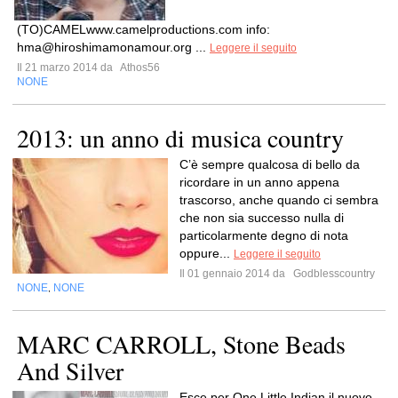
(TO)CAMELwww.camelproductions.com info:
hma@hiroshimamonamour.org
...
Leggere il seguito
Il 21 marzo 2014 da
Athos56
NONE
2013: un anno di musica country
C’è sempre qualcosa di bello da
ricordare in un anno appena
trascorso, anche quando ci sembra
che non sia successo nulla di
particolarmente degno di nota
oppure...
Leggere il seguito
Il 01 gennaio 2014 da
Godblesscountry
NONE
NONE
,
MARC CARROLL, Stone Beads
And Silver
Esce per One Little Indian il nuovo