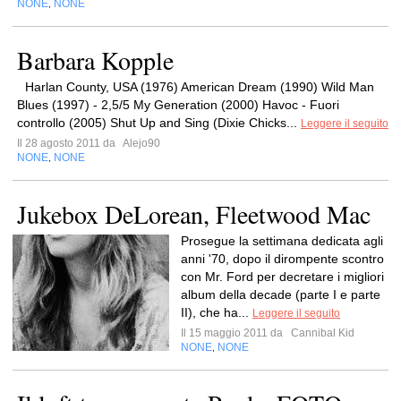
NONE
NONE
,
Barbara Kopple
Harlan County, USA (1976) American Dream (1990) Wild Man
Blues (1997) - 2,5/5 My Generation (2000) Havoc - Fuori
controllo (2005) Shut Up and Sing (Dixie Chicks...
Leggere il seguito
Il 28 agosto 2011 da
Alejo90
NONE
NONE
,
Jukebox DeLorean, Fleetwood Mac
Prosegue la settimana dedicata agli
anni '70, dopo il dirompente scontro
con Mr. Ford per decretare i migliori
album della decade (parte I e parte
II), che ha...
Leggere il seguito
Il 15 maggio 2011 da
Cannibal Kid
NONE
NONE
,