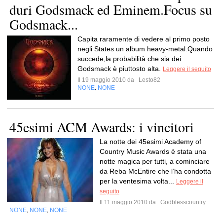
duri Godsmack ed Eminem.Focus su
Godsmack...
Capita raramente di vedere al primo posto
negli States un album heavy-metal.Quando
succede,la probabilità che sia dei
Godsmack è piuttosto alta.
Leggere il seguito
Il 19 maggio 2010 da
Lesto82
NONE
NONE
,
45esimi ACM Awards: i vincitori
La notte dei 45esimi Academy of
Country Music Awards è stata una
notte magica per tutti, a cominciare
da Reba McEntire che l’ha condotta
per la ventesima volta...
Leggere il
seguito
Il 11 maggio 2010 da
Godblesscountry
NONE
NONE
NONE
,
,