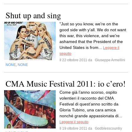
Shut up and sing
"Just so you know, we're on the
good side with y'all. We do not want
this war, this violence, and we're
ashamed that the President of the
United States is from...
Leggere il
seguito
Il 22 ottobre 2011 da
Giuseppe Armellini
NONE
NONE
,
CMA Music Festival 2011: io c’ero!
Come già l’anno scorso, ospito
volentieri il racconto del CMA
Festival di quest’anno scritto da
Gloria Tubino, una cara amica
nonché grande appassionata di...
Leggere il seguito
Il 19 ottobre 2011 da
Godblesscountry