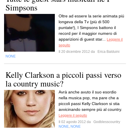
Simpsons
Oltre ad essere la serie animata piú
longeva della Tv (più di 500
puntate!), I Simpsons battono il
record per il maggior numero di
apparizioni di guest star...
Leggere il
seguito
Il 20 dicembre 2012 da
Erica Balduini
NONE
Kelly Clarkson a piccoli passi verso
la country music?
Avrà anche avuto il suo esordio
nella musica pop, ma pare che a
piccoli passi Kelly Clarkson si stia
avvicinando sempre più al country.
Leggere il seguito
Il 02 agosto 2012 da
Godblesscountry
NONE
NONE
,