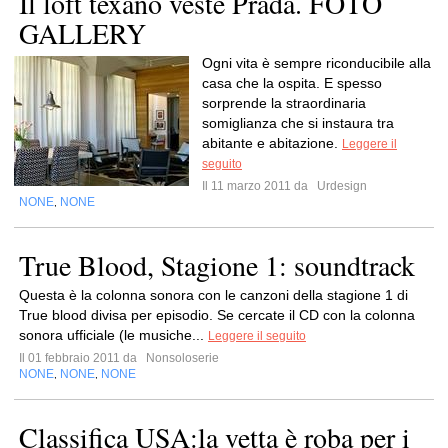
Il loft texano veste Prada. FOTO
GALLERY
Ogni vita è sempre riconducibile alla
casa che la ospita. E spesso
sorprende la straordinaria
somiglianza che si instaura tra
abitante e abitazione.
Leggere il
seguito
Il 11 marzo 2011 da
Urdesign
NONE
NONE
,
True Blood, Stagione 1: soundtrack
Questa è la colonna sonora con le canzoni della stagione 1 di
True blood divisa per episodio. Se cercate il CD con la colonna
sonora ufficiale (le musiche...
Leggere il seguito
Il 01 febbraio 2011 da
Nonsoloserie
NONE
NONE
NONE
,
,
Classifica USA:la vetta è roba per i