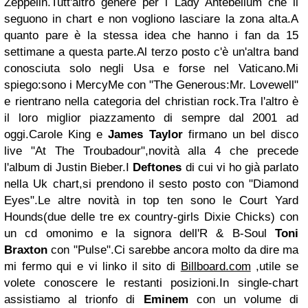
Zeppelin.Tutt'altro genere per i Lady Antebellum che li
seguono in chart e non vogliono lasciare la zona alta.A
quanto pare è la stessa idea che hanno i fan da 15
settimane a questa parte.Al terzo posto c'è un'altra band
conosciuta solo negli Usa e forse nel Vaticano.Mi
spiego:sono i MercyMe con "The Generous:Mr. Lovewell"
e rientrano nella categoria del christian rock.Tra l'altro è
il loro miglior piazzamento di sempre dal 2001 ad
oggi.Carole King e
James Taylor
firmano un bel disco
live "At The Troubadour",novità alla 4 che precede
l'album di Justin Bieber.I
Deftones
di cui vi ho già parlato
nella Uk chart,si prendono il sesto posto con "Diamond
Eyes".Le altre novità in top ten sono le Court Yard
Hounds(due delle tre ex country-girls Dixie Chicks) con
un cd omonimo e la signora dell'R & B-Soul
Toni
Braxton
con "Pulse".Ci sarebbe ancora molto da dire ma
mi fermo qui e vi linko il sito di
Billboard.com
,utile se
volete conoscere le restanti posizioni.In single-chart
assistiamo al trionfo di
Eminem
con un volume di