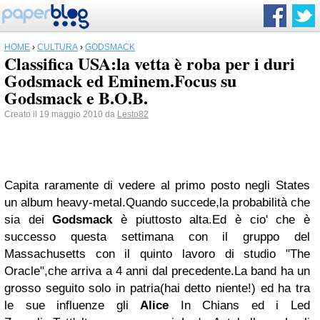
HOME
›
CULTURA
›
GODSMACK
Classifica USA:la vetta è roba per i duri
Godsmack ed Eminem.Focus su
Godsmack e B.O.B.
Creato il 19 maggio 2010 da
Lesto82
Capita raramente di vedere al primo posto negli States
un album heavy-metal.Quando succede,la probabilità che
sia dei
Godsmack
è piuttosto alta.Ed è cio' che è
successo questa settimana con il gruppo del
Massachusetts con il quinto lavoro di studio "The
Oracle",che arriva a 4 anni dal precedente.La band ha un
grosso seguito solo in patria(hai detto niente!) ed ha tra
le sue influenze gli
Alice
In Chians ed i Led