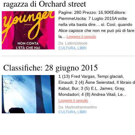
ragazza di Orchard street
Pagine: 280 Prezzo: 16,90€Editore:
PiemmeUscita: 7 Luglio 2015A volte
nella vita basta dire… sì. Così, quando
Alice capisce che non ne può più di fare
la...
Leggere il seguito
Da
Lafenicebook
CULTURA
LIBRI
,
Classifiche: 28 giugno 2015
1 (13) Fred Vargas, Tempi glaciali,
Einaudi; 2 (4) Åsne Seierstad, Il libraio d
Kabul, Bur; 3 (5) E.L. James, Gray,
Mondadori; 4 (8) Andrea Vitali, Le...
Leggere il seguito
Da
Martinaframmartino
CULTURA
LIBRI
,