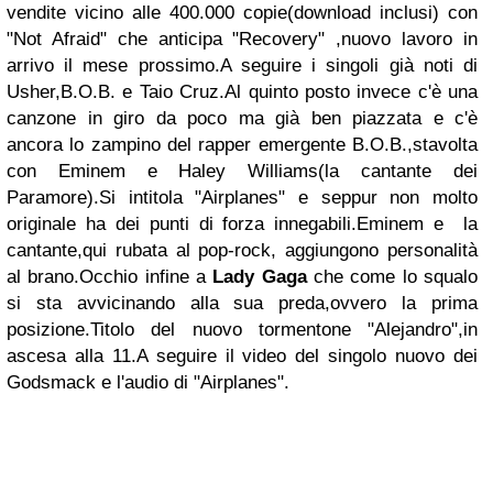
vendite vicino alle 400.000 copie(download inclusi) con
"Not Afraid" che anticipa "Recovery" ,nuovo lavoro in
arrivo il mese prossimo.A seguire i singoli già noti di
Usher,B.O.B. e Taio Cruz.Al quinto posto invece c'è una
canzone in giro da poco ma già ben piazzata e c'è
ancora lo zampino del rapper emergente B.O.B.,stavolta
con Eminem e Haley Williams(la cantante dei
Paramore).Si intitola "Airplanes" e seppur non molto
originale ha dei punti di forza innegabili.Eminem e la
cantante,qui rubata al pop-rock, aggiungono personalità
al brano.Occhio infine a
Lady Gaga
che come lo squalo
si sta avvicinando alla sua preda,ovvero la prima
posizione.Titolo del nuovo tormentone "Alejandro",in
ascesa alla 11.A seguire il video del singolo nuovo dei
Godsmack e l'audio di "Airplanes".