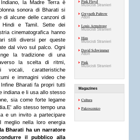
Pink Floyd
 Indiano, la Madre Terra è
Musicisti Stranieri
olonna sonora di Bharati si
Gwyneth Paltrow
 di alcune delle canzoni di
Attori
Hindi e Tamil. Sette dei
Louis Armstrong
Musicisti Stranieri
ustria cinematografica hanno
Him
ari stili diversi per queste
Musicisti Stranieri
ate dal vivo sul palco.
Ogni
David Schwimmer
Attori
inge la tradizione di una
raverso la scelta di ritmi,
Pink
Musicisti Stranieri
i vocali, caratteristiche
ostumi e immagini video che
Infine Bharati fa propri tutti
Magazines
e indiana e li usa allo stesso
one, sia come forte legame
Cultura
dia.
E' allo stesso tempo una
Palcoscenico
dia e un invito a partecipare
l meglio nella loro energia
da Bharati ha un narratore
ondurre il pubblico alla