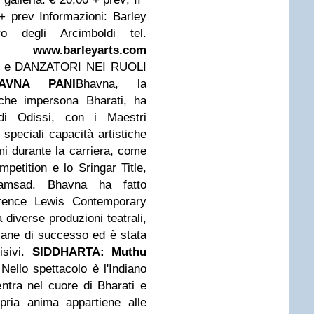
 + prev
Informazioni: Barley
 degli Arcimboldi tel.
www.barleyarts.com
 e DANZATORI NEI RUOLI
AVNA PANI
Bhavna, la
 che impersona Bharati, ha
 di Odissi, con i Maestri
speciali capacità artistiche
emi durante la carriera, come
mpetition e lo Sringar Title,
Samsad. Bhavna ha fatto
rence Lewis Contemporary
iverse produzioni teatrali,
iane di successo ed è stata
sivi.
SIDDHARTA: Muthu
"
Nello spettacolo è l'Indiano
ntra nel cuore di Bharati e
pria anima appartiene alle