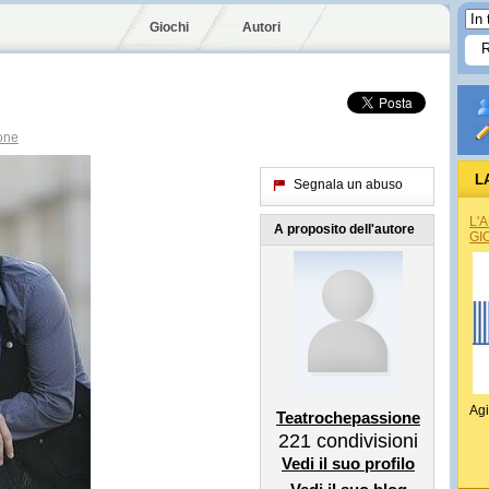
Giochi
Autori
one
L
Segnala un abuso
L'
A proposito dell'autore
GI
Agi
Teatrochepassione
221
condivisioni
Vedi il suo profilo