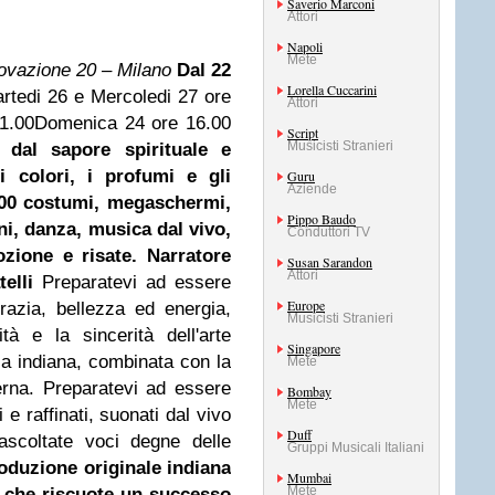
Saverio Marconi
Attori
Napoli
Mete
novazione 20 – Milano
Dal 22
Lorella Cuccarini
rtedi 26 e Mercoledi 27 ore
Attori
1.00
Domenica 24 ore 16.00
Script
Musicisti Stranieri
a dal sapore spirituale e
i colori, i profumi e gli
Guru
Aziende
00 costumi, megaschermi,
Pippo Baudo
ani, danza,
musica dal vivo,
Conduttori TV
zione e risate.
Narratore
Susan Sarandon
Attori
telli
Preparatevi ad essere
Europe
 grazia, bellezza ed energia,
Musicisti Stranieri
à e la sincerità dell'arte
Singapore
ca indiana, combinata con la
Mete
erna. Preparatevi ad essere
Bombay
Mete
i e raffinati, suonati dal vivo
Duff
ascoltate voci degne delle
Gruppi Musicali Italiani
oduzione originale indiana
Mumbai
Mete
, che riscuote un successo