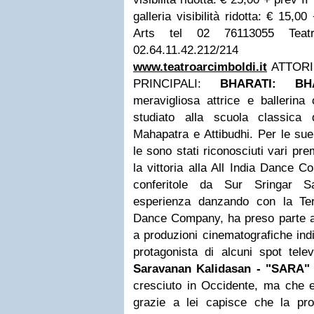
galleria visibilità ridotta: € 15,00
Arts tel 02 76113055 Teatro
02.64.11.42.212/214
www.teatroarcimboldi.it
ATTORI
PRINCIPALI:
BHARATI: BH
meravigliosa attrice e ballerina
studiato alla scuola classica
Mahapatra e Attibudhi. Per le sue 
le sono stati riconosciuti vari pr
la vittoria alla All India Dance Co
conferitole da Sur Sringar 
esperienza danzando con la Te
Dance Company, ha preso parte a d
a produzioni cinematografiche ind
protagonista di alcuni spot televi
Saravanan Kalidasan - "SARA
cresciuto in Occidente, ma che e
grazie a lei capisce che la pro