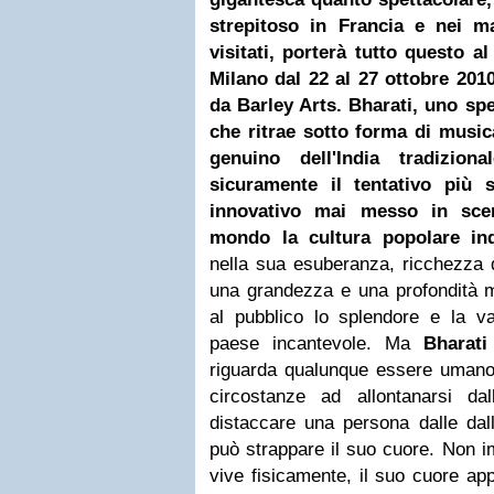
strepitoso in Francia e nei m
visitati, porterà tutto questo a
Milano
dal 22 al 27 ottobre 201
da Barley Arts.
Bharati, uno sp
che ritrae sotto forma di music
genuino dell'India tradizio
sicuramente il tentativo più 
innovativo mai messo in sce
mondo la cultura popolare ind
nella sua esuberanza, ricchezza d
una grandezza e una profondità m
al pubblico lo splendore e la va
paese incantevole.
Ma
Bharati
riguarda qualunque essere umano c
circostanze ad allontanarsi da
distaccare una persona dalle dal
può strappare il suo cuore. Non 
vive fisicamente, il suo cuore appa