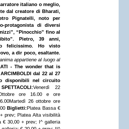
arratore italiano o meglio,
e dal creatore di Bharati,
tro Pignatelli, noto per
o-protagonista di diversi
izzi”, “Pinocchio” fino al
bito”. Pietro, 39 anni,
 felicissimo. Ho visto
ovo, a dir poco, esaltante.
 anima appartiene al luogo al
TI - The wonder that is
ARCIMBOLDI dal 22 al 27
no disponibili nel circuito
SPETTACOLI:
Venerdì 22
ttobre ore 16.00 e ore
6.00
Martedì 26 ottobre ore
.00
Biglietti:
Platea Bassa €
 + prev;
Platea Alta visibilità
ia € 30,00 + prev;
I^ galleria
^ galleria: € 20,00 + prev;
II^