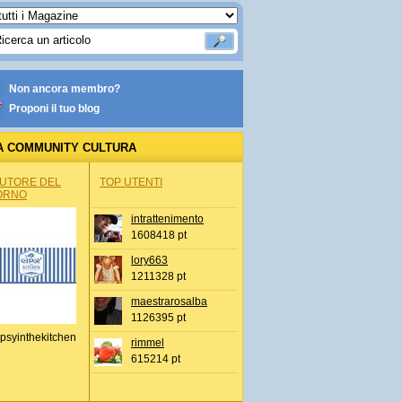
Non ancora membro?
Proponi il tuo blog
A COMMUNITY CULTURA
AUTORE DEL
TOP UTENTI
ORNO
intrattenimento
1608418 pt
lory663
1211328 pt
maestrarosalba
1126395 pt
psyinthekitchen
rimmel
615214 pt