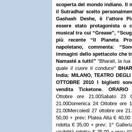
scoperta del mondo indiano. Il n
il Sutradhar scelto personalment
Gashash Deshe, è l’attore Pie
essere stato protagonista o c
musical tra cui “Grease”, “Scugn
più recente “Il Pianeta Proi
napoletano, commenta: “Sono
immagini dello spettacolo che tr
Namasté a tutti!"
"Bharati, la tua
quale il cuore ti conduce"
BHARA
India: MILANO, TEATRO DEGLI 
OTTOBRE 2010
I biglietti so
vendita Ticketone.
ORARIO 
Ottobre ore 21.00
Sabato 23 O
21.00
Domenica 24 Ottobre ore 1
21.00
Mercoledì 27 ottobre ore 21
50,00 + prev;
Platea Alta € 40,00
ridotta € 35,00 + prev;
1^ Galler
visibilità ridotta: € 25,00 + prev
II