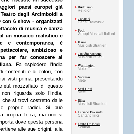
aggiori paesi europei già
Buddismo
Religioni
l Teatro degli Arcimboldi a
Canale 5
0 con 6 show - organizzati
Canali Televisivi
ettacolo di musica e danza
Pooh
Gruppi Musicali Italiani
al un mosaico realistico e
Kama
nale e contemporanea, è
Musicisti Stranieri
spettacolare, ambizioso e
Claudio Mattone
na per far conoscere al
Musicisti Italiani
iana.
Fa esplodere l'India
Washington
Mete
i contenuti e di colori, con
Varanasi
ai visti prima, presentando
Mete
rietà mozzafiato di questo
Stati Uniti
Mete
non riguarda solo l'India,
he si trovi costretto dalle
Elisa
Musicisti Stranieri
lle proprie radici. Si può
Luciano Pavarotti
la propria Terra, ma non si
Cantanti lirici
importa dove questa persona
Lauro De Bosis
Scrittori
rtiene alle sue origini, alla