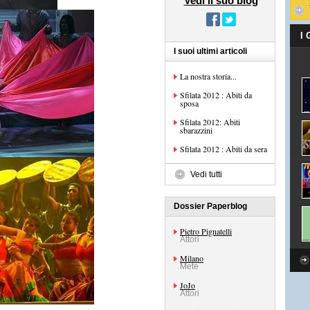
Vedi il suo blog
I
I suoi ultimi articoli
La nostra storia...
Sfilata 2012 : Abiti da
sposa
Sfilata 2012: Abiti
sbarazzini
Sfilata 2012 : Abiti da sera
Vedi tutti
Dossier Paperblog
Pietro Pignatelli
Attori
Milano
Mete
JoJo
Attori