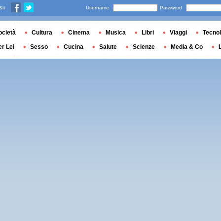
 su
Username
Password
ocietà
Cultura
Cinema
Musica
Libri
Viaggi
Tecnol
er Lei
Sesso
Cucina
Salute
Scienze
Media & Co