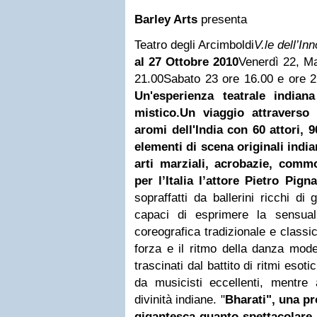
Barley Arts
p
resenta
Teatro degli Arcimboldi
V.le dell’In
al 27 Ottobre 2010
Venerdì 22, Ma
21.00
Sabato 23 ore 16.00 e ore 2
Un'esperienza teatrale indian
mistico.
Un viaggio attraverso 
aromi dell'India con 60 attori,
9
elementi di scena originali indi
arti marziali, acrobazie, commo
per l’Italia l’attore Pietro Pigna
sopraffatti da ballerini ricchi di
capaci di esprimere la sensualit
coreografica tradizionale e classi
forza e il ritmo della danza mod
trascinati dal battito di ritmi esotic
da musicisti eccellenti, mentre 
divinità indiane. "
Bharati", una pr
gigantesca quanto spettacolare