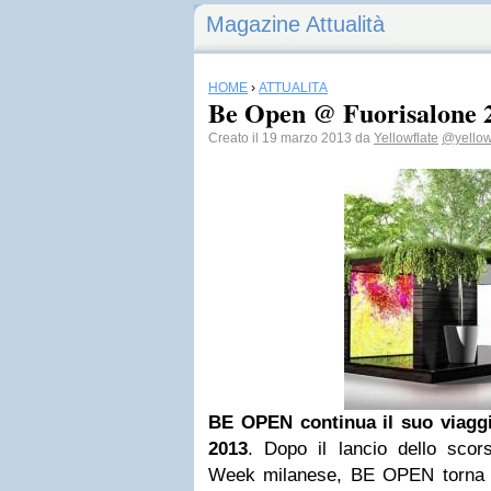
Magazine Attualità
HOME
›
ATTUALITÀ
Be Open @ Fuorisalone 
Creato il 19 marzo 2013 da
Yellowflate
@yellow
BE OPEN continua il suo viagg
2013
. Dopo il lancio dello sco
Week milanese, BE OPEN torna all