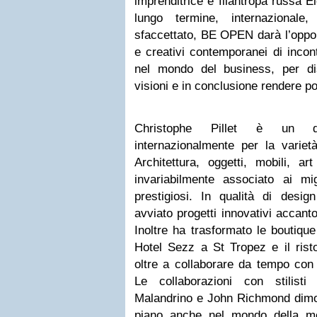
imprenditrice e filantropa russa E
lungo termine, internazionale,
sfaccettato, BE OPEN darà l’oppor
e creativi contemporanei di incon
nel mondo del business, per di
visioni e in conclusione rendere p
Christophe Pillet è un d
internazionalmente per la variet
Architettura, oggetti, mobili, a
invariabilmente associato ai mig
prestigiosi. In qualità di desig
avviato progetti innovativi accanto
Inoltre ha trasformato le boutique
Hotel Sezz a St Tropez e il risto
oltre a collaborare da tempo con
Le collaborazioni con stilisti
Malandrino e John Richmond dimos
piano anche nel mondo della m