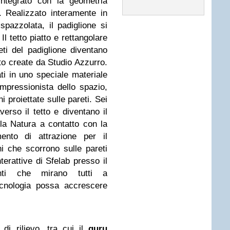
integrato con la geometria
. Realizzato interamente in
spazzolata, il padiglione si
Il tetto piatto e rettangolare
eti del padiglione diventano
o create da Studio Azzurro.
zati in uno speciale materiale
 impressionista dello spazio,
i proiettate sulle pareti. Sei
averso il tetto e diventano il
 la Natura a contatto con la
ento di attrazione per il
ni che scorrono sulle pareti
terattive di Sfelab presso il
venti che mirano tutti a
cnologia possa accrescere
 di rilievo, tra cui il
guru