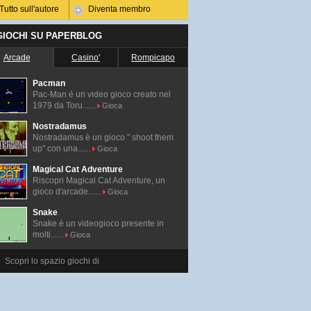
Tutto sull'autore
Diventa membro
 GIOCHI SU PAPERBLOG
Arcade
Casino'
Rompicapo
Pacman
Pac-Man é un video gioco creato nel
1979 da Toru......
Gioca
Nostradamus
Nostradamus è un gioco " shoot them
up" con una......
Gioca
Magical Cat Adventure
Riscopri Magical Cat Adventure, un
gioco d'arcade......
Gioca
Snake
Snake è un videogioco presente in
molti......
Gioca
Scopri lo spazio giochi di