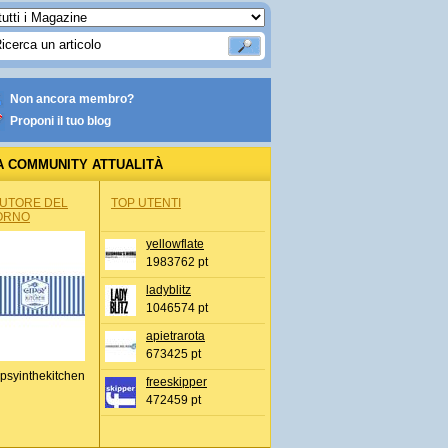
Non ancora membro?
Proponi il tuo blog
A COMMUNITY ATTUALITÀ
AUTORE DEL
TOP UTENTI
ORNO
yellowflate
1983762 pt
ladyblitz
1046574 pt
apietrarota
673425 pt
psyinthekitchen
freeskipper
472459 pt