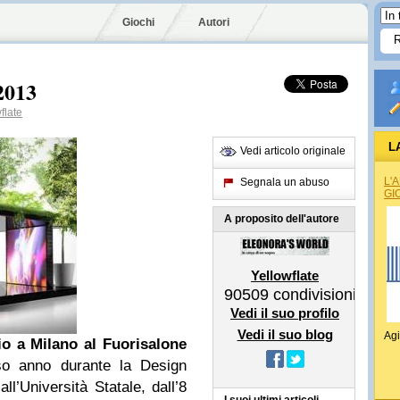
Giochi
Autori
2013
flate
L
Vedi articolo originale
L'
Segnala un abuso
GI
A proposito dell'autore
Yellowflate
90509
condivisioni
Vedi il suo profilo
Vedi il suo blog
Agi
io a
Milano
al Fuorisalone
rso anno durante la Design
’Università Statale, dall’8