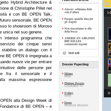
I suoi ultimi articoli
getto Hybrid Architecture &
ione di Christophe Pillet nel
Alassio: settimana della
vela d’altura
I
ersità e con BE OPEN Talk,
Pasqua: qualche idea per
 futuro sensoriale. BE OPEN
gli Auguri
esso lo showroom di Moroso
Non trascuriamo le afte
della bocca
e unica nel suo genere.
un intenso programma che
AMERICAN AIRLINES
BRUXELLES:
 servizio dei cinque sensi
comunicato urgente
 stabilire un dialogo con il
Vedi tutti
ione BE OPEN è impegnata a
duando nuove vie per entrare
Dossier Paperblog
ntuitive delle persone per
e fra il sensoriale e il
Milano
Mete
alla massima espressione
Philippe Daverio
Conduttori TV
Sydney
Mete
E OPEN alla Design Week di
Doors
Musicisti Stranieri
 Fondatrice di BE OPEN – e