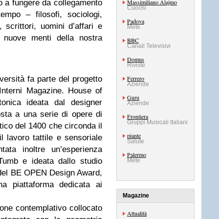
no a fungere da collegamento
Massimiliano Alajmo
Cuochi
empo – filosofi, sociologi,
Padova
i, scrittori, uomini d’affari e
Mete
i nuove menti della nostra
BBC
Canali Televisivi
Domus
Riviste
versità fa parte del progetto
Ferrero
Aziende
Interni Magazine. House of
Guru
ttonica ideata dal designer
Aziende
osta a una serie di opere di
Frontiera
Gruppi Musicali Italiani
rtico del 1400 che circonda il
piante
l lavoro tattile e sensoriale
Salute
tata inoltre un’esperienza
Palermo
 Tumb e ideata dallo studio
Mete
re del BE OPEN Design Award,
na piattaforma dedicata ai
Magazine
one contemplativo collocato
Attualità