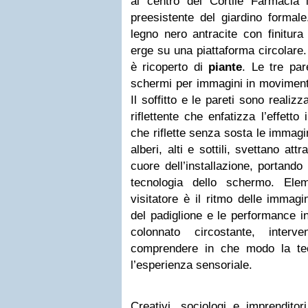
al centro del Cortile Farmacia 
preesistente del giardino formale
legno nero antracite con finitura 
erge su una piattaforma circolare. 
è ricoperto di
piante
. Le tre par
schermi per immagini in moviment
Il soffitto e le pareti sono realiz
riflettente che enfatizza l’effetto
che riflette senza sosta le immagin
alberi, alti e sottili, svettano attr
cuore dell’installazione, portando
tecnologia dello schermo. Elem
visitatore è il ritmo delle immagi
del padiglione e le performance in
colonnato circostante, inter
comprendere in che modo la te
l’esperienza sensoriale.
Creativi, sociologi e imprenditori