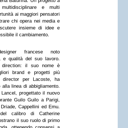
lena Baturina. Un progetto a
 multidisciplinare e multi
tunità ai maggiori pensatori
trare chi opera nei media e
scutere insieme di idee e
ossibile il cambiamento.
esigner francese noto
à e qualità del suo lavoro.
rt direction: il suo nome è
liori brand e progetti più
n director per Lacoste, ha
 alla linea di abbigliamento.
 Lancel, progettato il nuovo
rante Guilo Guilo a Parigi,
 Driade, Cappellini ed Emu.
 del calibro di Catherine
trano il suo ruolo di primo
oda, ottenendo consensi a