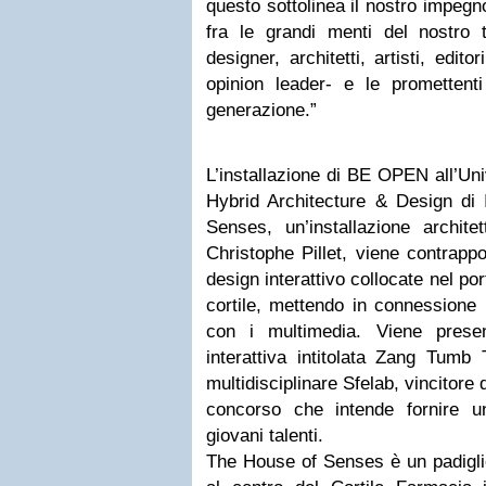
questo sottolinea il nostro impeg
fra le grandi menti del nostro t
designer, architetti, artisti, editor
opinion leader- e le promettent
generazione.”
L’installazione di BE OPEN all’Uni
Hybrid Architecture & Design di 
Senses, un’installazione archite
Christophe Pillet, viene contrapp
design interattivo collocate nel po
cortile, mettendo in connessione i
con i multimedia. Viene presen
interattiva intitolata Zang Tumb
multidisciplinare Sfelab, vincito
concorso che intende fornire u
giovani talenti.
The House of Senses è un padigli