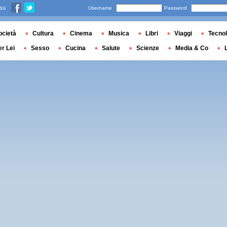
 su
Username
Password
ocietà
Cultura
Cinema
Musica
Libri
Viaggi
Tecnol
er Lei
Sesso
Cucina
Salute
Scienze
Media & Co