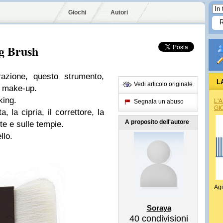
Giochi
Autori
g Brush
azione, questo strumento,
L
Vedi articolo originale
l make-up.
king.
L'
Segnala un abuso
GI
, la cipria, il correttore, la
A proposito dell'autore
te e sulle tempie.
llo.
Agi
Soraya
40
condivisioni