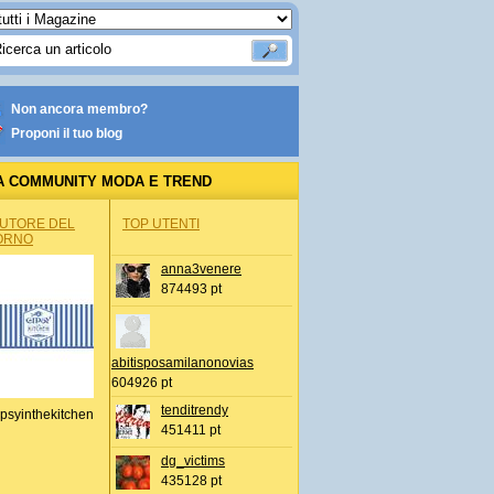
Non ancora membro?
Proponi il tuo blog
A COMMUNITY MODA E TREND
AUTORE DEL
TOP UTENTI
ORNO
anna3venere
874493 pt
abitisposamilanonovias
604926 pt
tenditrendy
psyinthekitchen
451411 pt
dg_victims
435128 pt