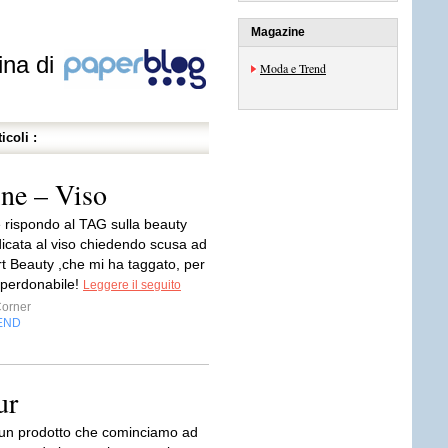
Magazine
ina di
Moda e Trend
icoli :
ne – Viso
 rispondo al TAG sulla beauty
dicata al viso chiedendo scusa ad
rt Beauty ,che mi ha taggato, per
imperdonabile!
Leggere il seguito
orner
END
ur
è un prodotto che cominciamo ad