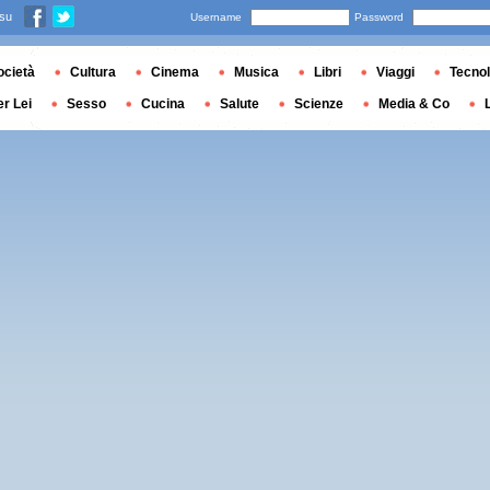
 su
Username
Password
ocietà
Cultura
Cinema
Musica
Libri
Viaggi
Tecnol
er Lei
Sesso
Cucina
Salute
Scienze
Media & Co