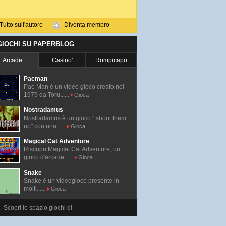
Tutto sull'autore
Diventa membro
 GIOCHI SU PAPERBLOG
Arcade
Casino'
Rompicapo
Pacman
Pac-Man é un video gioco creato nel
1979 da Toru......
Gioca
Nostradamus
Nostradamus è un gioco " shoot them
up" con una......
Gioca
Magical Cat Adventure
Riscopri Magical Cat Adventure, un
gioco d'arcade......
Gioca
Snake
Snake è un videogioco presente in
molti......
Gioca
Scopri lo spazio giochi di