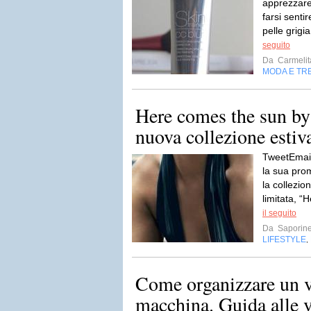
apprezzare
farsi senti
pelle grigia
seguito
Da
Carmelit
MODA E TR
Here comes the sun 
nuova collezione estiv
TweetEmail
la sua pro
la collezio
limitata, “
il seguito
Da
Saporin
LIFESTYLE
,
Come organizzare un v
macchina. Guida alle va