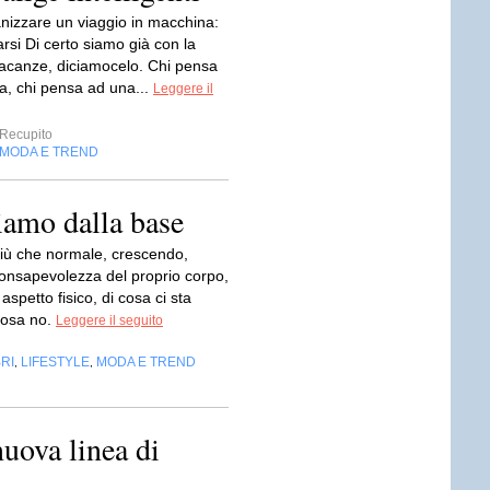
izzare un viaggio in macchina:
farsi Di certo siamo già con la
 vacanze, diciamocelo. Chi pensa
ra, chi pensa ad una...
Leggere il
Recupito
MODA E TREND
iamo dalla base
più che normale, crescendo,
consapevolezza del proprio corpo,
aspetto fisico, di cosa ci sta
cosa no.
Leggere il seguito
BRI
LIFESTYLE
MODA E TREND
,
,
ova linea di