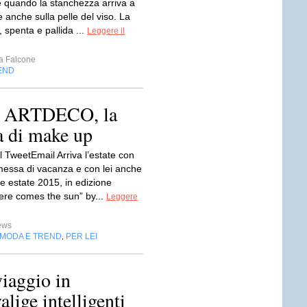
 quando la stanchezza arriva a
re anche sulla pelle del viso. La
, spenta e pallida ...
Leggere il
a Falcone
END
by ARTDECO, la
a di make up
 TweetEmail Arriva l’estate con
messa di vacanza e con lei anche
ne estate 2015, in edizione
Here comes the sun” by...
Leggere
ews
MODA E TREND
PER LEI
,
iaggio in
lige intelligenti