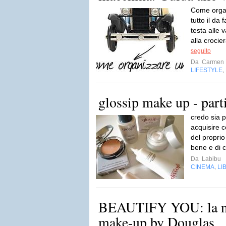
Come organ
tutto il da 
testa alle
alla crocie
seguito
Da
Carmen 
LIFESTYLE
,
glossip make up - part
credo sia 
acquisire 
del proprio 
bene e di 
Da
Labibu
CINEMA
LI
,
BEAUTIFY YOU: la nu
make-up by Douglas