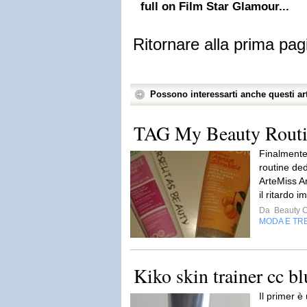
full on Film Star Glamour...
Ritornare alla prima pag
Possono interessarti anche questi art
TAG My Beauty Routi
Finalmente
routine de
ArteMiss A
il ritardo 
Da
Beauty C
MODA E TR
Kiko skin trainer cc bl
Il primer 