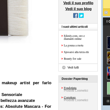
Vedi il suo profilo
Vedi il suo blog
I
I suoi ultimi articoli
Edenly.com, oro e
diamanti online
La gonna a ruota
Sposarsi alla terza età
Beauty for sale
Vedi tutti
Dossier Paperblog
i makeup artist per farlo
Fondotinta
Prodotti Cosmetici
 Sensoriale
Correttore
i bellezza avanzate
Prodotti Cosmetici
s: Absolute Mascara - For