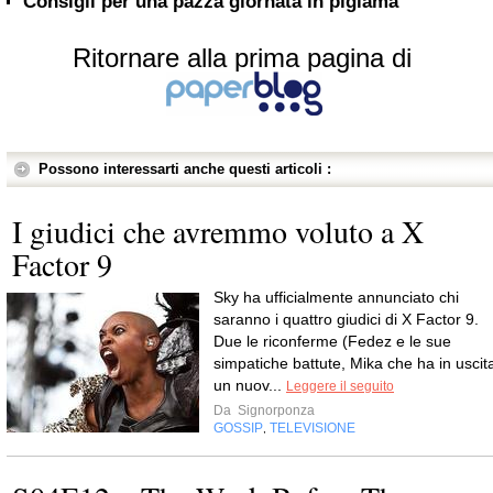
Consigli per una pazza giornata in pigiama
Ritornare alla prima pagina di
Possono interessarti anche questi articoli :
I giudici che avremmo voluto a X
Factor 9
Sky ha ufficialmente annunciato chi
saranno i quattro giudici di X Factor 9.
Due le riconferme (Fedez e le sue
simpatiche battute, Mika che ha in uscit
un nuov...
Leggere il seguito
Da
Signorponza
GOSSIP
TELEVISIONE
,