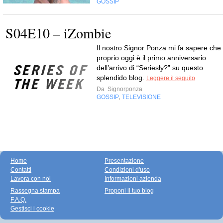
GOSSIP
S04E10 – iZombie
Il nostro Signor Ponza mi fa sapere che
proprio oggi è il primo anniversario
dell’arrivo di “Seriesly?” su questo
splendido blog.
Leggere il seguito
Da
Signorponza
GOSSIP
TELEVISIONE
,
Home
Presentazione
Contatti
Condizioni d'uso
Lavora con noi
Informazioni azienda
Rassegna stampa
Proponi il tuo blog
F.A.Q.
Gestisci i cookie