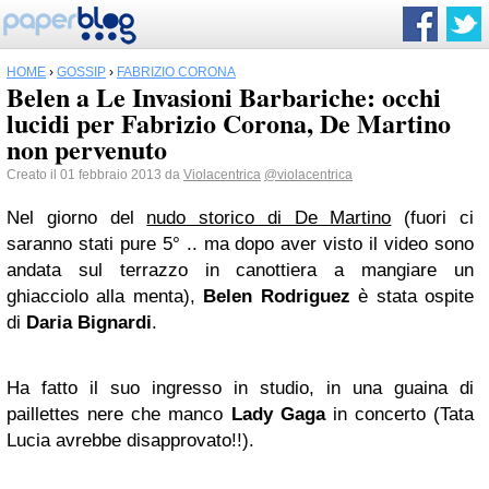
HOME
›
GOSSIP
›
FABRIZIO CORONA
Belen a Le Invasioni Barbariche: occhi
lucidi per Fabrizio Corona, De Martino
non pervenuto
Creato il 01 febbraio 2013 da
Violacentrica
@violacentrica
Nel giorno del
nudo storico di De Martino
(fuori ci
saranno stati pure 5° .. ma dopo aver visto il video sono
andata sul terrazzo in canottiera a mangiare un
ghiacciolo alla menta),
Belen Rodriguez
è stata ospite
di
Daria Bignardi
.
Ha fatto il suo ingresso in studio, in una guaina di
paillettes nere che manco
Lady Gaga
in concerto (Tata
Lucia avrebbe disapprovato!!).