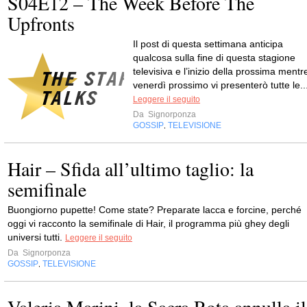
S04E12 – The Week Before The
Upfronts
Il post di questa settimana anticipa
qualcosa sulla fine di questa stagione
televisiva e l’inizio della prossima mentr
venerdì prossimo vi presenterò tutte le..
Leggere il seguito
Da
Signorponza
GOSSIP
TELEVISIONE
,
Hair – Sfida all’ultimo taglio: la
semifinale
Buongiorno pupette! Come state? Preparate lacca e forcine, perché
oggi vi racconto la semifinale di Hair, il programma più ghey degli
universi tutti.
Leggere il seguito
Da
Signorponza
GOSSIP
TELEVISIONE
,
Valeria Marini, la Sacra Rota annulla il