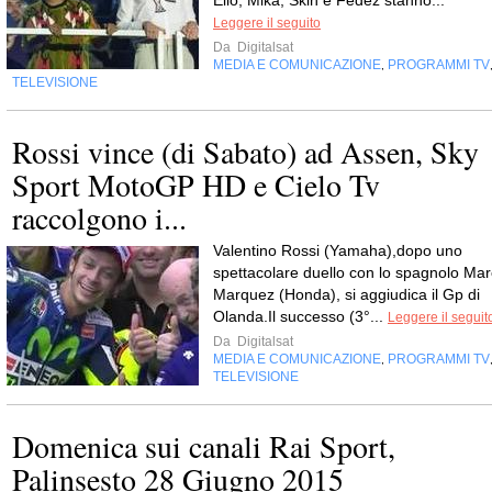
Elio, Mika, Skin e Fedez stanno...
Leggere il seguito
Da
Digitalsat
MEDIA E COMUNICAZIONE
PROGRAMMI TV
,
TELEVISIONE
Rossi vince (di Sabato) ad Assen, Sky
Sport MotoGP HD e Cielo Tv
raccolgono i...
Valentino Rossi (Yamaha),dopo uno
spettacolare duello con lo spagnolo Mar
Marquez (Honda), si aggiudica il Gp di
Olanda.Il successo (3°...
Leggere il seguit
Da
Digitalsat
MEDIA E COMUNICAZIONE
PROGRAMMI TV
,
TELEVISIONE
Domenica sui canali Rai Sport,
Palinsesto 28 Giugno 2015