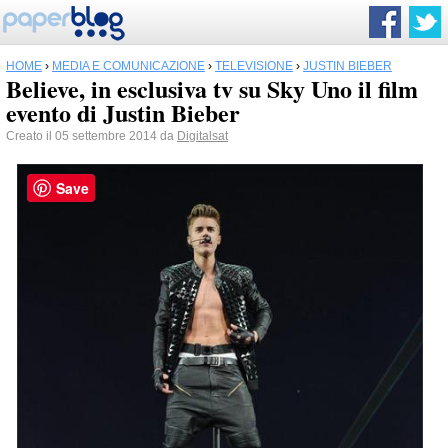
HOME
›
MEDIA E COMUNICAZIONE
›
TELEVISIONE
›
JUSTIN BIEBER
Believe, in esclusiva tv su Sky Uno il film
evento di Justin Bieber
Creato il 05 settembre 2014 da
Digitalsat
Save