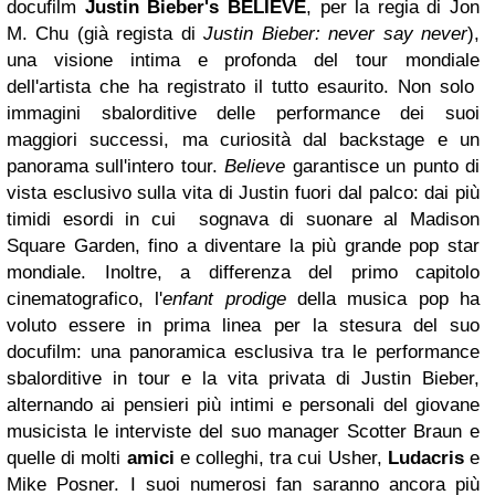
docufilm
Justin Bieber's BELIEVE
, per la regia di Jon
M. Chu (già regista di
Justin
Bieber: never say never
),
una visione intima e profonda del tour mondiale
dell'artista che ha registrato il tutto esaurito. Non solo
immagini sbalorditive delle performance dei suoi
maggiori successi, ma curiosità dal backstage e un
panorama sull'intero tour.
Believe
garantisce un punto di
vista esclusivo sulla vita di Justin fuori dal palco: dai più
timidi esordi in cui sognava di suonare al Madison
Square Garden, fino a diventare la più grande pop star
mondiale. Inoltre, a differenza del primo capitolo
cinematografico, l'
enfant prodige
della musica pop ha
voluto essere in prima linea per la stesura del suo
docufilm: una panoramica esclusiva tra le performance
sbalorditive in tour e la vita privata di Justin Bieber,
alternando ai pensieri più intimi e personali del giovane
musicista le interviste del suo manager Scotter Braun e
quelle di molti
amici
e colleghi, tra cui Usher,
Ludacris
e
Mike Posner. I suoi numerosi fan saranno ancora più