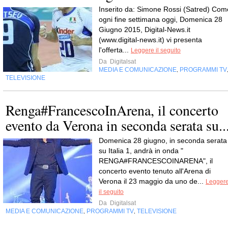
Inserito da: Simone Rossi (Satred) Com
ogni fine settimana oggi, Domenica 28
Giugno 2015, Digital-News.it
(www.digital-news.it) vi presenta
l'offerta...
Leggere il seguito
Da
Digitalsat
MEDIA E COMUNICAZIONE
PROGRAMMI TV
,
TELEVISIONE
Renga#FrancescoInArena, il concerto
evento da Verona in seconda serata su..
Domenica 28 giugno, in seconda serata
su Italia 1, andrà in onda "
RENGA#FRANCESCOINARENA", il
concerto evento tenuto all'Arena di
Verona il 23 maggio da uno de...
Legger
il seguito
Da
Digitalsat
MEDIA E COMUNICAZIONE
PROGRAMMI TV
TELEVISIONE
,
,