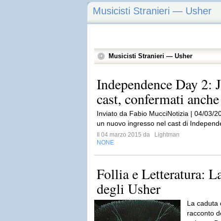
Musicisti Stranieri — Usher
Musicisti Stranieri — Usher
Independence Day 2: J
cast, confermati anche
Inviato da Fabio MucciNotizia | 04/03/201
un nuovo ingresso nel cast di Indepen
Il 04 marzo 2015 da
Lightman
NONE
Follia e Letteratura: L
degli Usher
La caduta 
racconto d