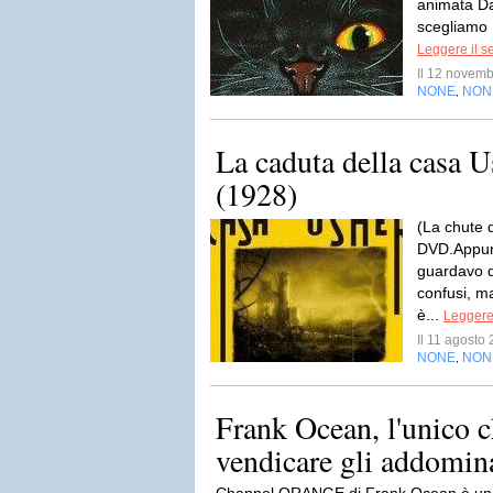
animata Da 
scegliamo 
Leggere il s
Il 12 novem
NONE
NON
,
La caduta della casa U
(1928)
(La chute 
DVD.Appunt
guardavo qu
confusi, m
è...
Leggere 
Il 11 agost
NONE
NON
,
Frank Ocean, l'unico c
vendicare gli addomina