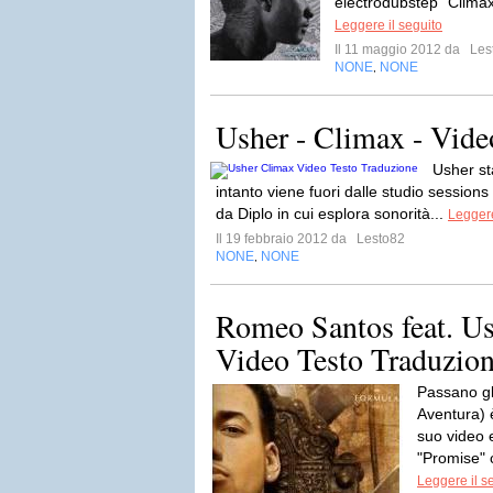
electrodubstep "Climax",
Leggere il seguito
Il 11 maggio 2012 da
Les
NONE
NONE
,
Usher - Climax - Vide
Usher st
intanto viene fuori dalle studio session
da Diplo in cui esplora sonorità...
Leggere
Il 19 febbraio 2012 da
Lesto82
NONE
NONE
,
Romeo Santos feat. Us
Video Testo Traduzio
Passano g
Aventura) 
suo video 
"Promise" 
Leggere il s