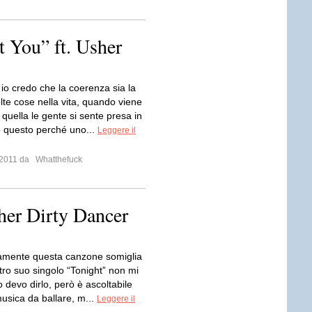
 You” ft. Usher
io credo che la coerenza sia la
lte cose nella vita, quando viene
quella le gente si sente presa in
 questo perché uno...
Leggere il
e 2011 da
Whatthefuck
her Dirty Dancer
amente questa canzone somiglia
ltro suo singolo “Tonight” non mi
 devo dirlo, però è ascoltabile
musica da ballare, m...
Leggere il