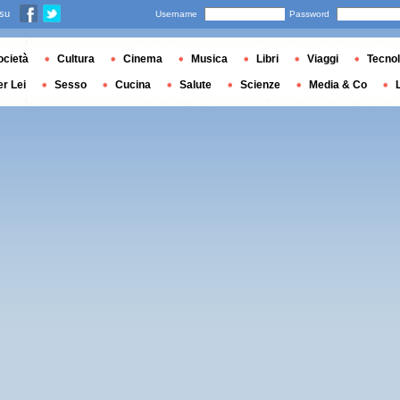
 su
Username
Password
ocietà
Cultura
Cinema
Musica
Libri
Viaggi
Tecnol
er Lei
Sesso
Cucina
Salute
Scienze
Media & Co