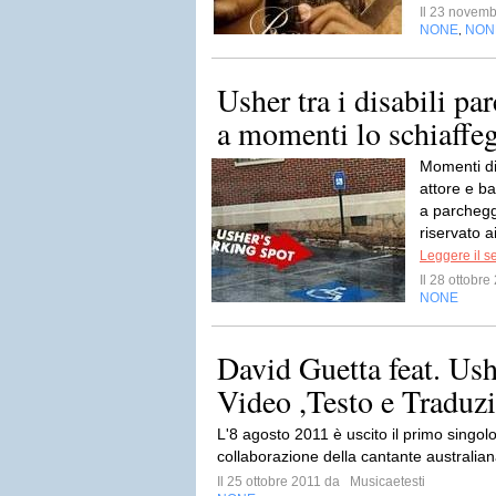
Il 23 novem
NONE
NON
,
Usher tra i disabili pa
a momenti lo schiaffe
Momenti di 
attore e b
a parchegg
riservato a
Leggere il s
Il 28 ottobr
NONE
David Guetta feat. Us
Video ,Testo e Traduz
L'8 agosto 2011 è uscito il primo singol
collaborazione della cantante australian
Il 25 ottobre 2011 da
Musicaetesti