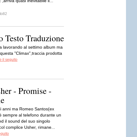
arriva quasi inevitabile il...
to82
o Testo Traduzione
a lavorando al settimo album ma
s questa "Climax",traccia prodotta
 il seguito
her - Promise -
ne
li anni ma Romeo Santos(ex
è sempre al telefono durante un
ed il sound del suo singolo
col complice Usher, rimane...
eguito