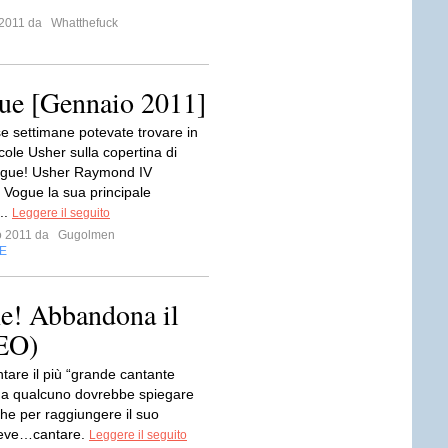
o 2011 da
Whatthefuck
e [Gennaio 2011]
se settimane potevate trovare in
icole Usher sulla copertina di
gue! Usher Raymond IV
 Vogue la sua principale
..
Leggere il seguito
io 2011 da
Gugolmen
E
ne! Abbandona il
DEO)
tare il più “grande cantante
Ma qualcuno dovrebbe spiegare
he per raggiungere il suo
deve…cantare.
Leggere il seguito