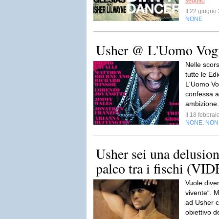
seguito
Il 22 giugn
NONE
Usher @ L'Uomo Vogu
Nelle scor
tutte le Ed
L'Uomo Vo
confessa a
ambizione.
Il 18 febbra
NONE
NON
,
Usher sei una delusio
palco tra i fischi (VI
Vuole diven
vivente“. 
ad Usher c
obiettivo 