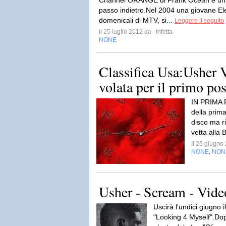
Channel ORANGE di Frank Ocean è una
passo indietro.Nel 2004 una giovane Ele
domenicali di MTV, si...
Leggere il seguito
Il 25 luglio 2012 da
Infetta
NONE
Classifica Usa:Usher 
volata per il primo po
IN PRIMA F
della prim
disco ma r
vetta alla 
Il 26 giugn
NONE
NON
,
Usher - Scream - Vide
Uscirà l'undici giugno i
"Looking 4 Myself".Dopo