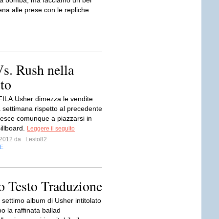
 bomba, ma facciamo un bel
na alle prese con le repliche
Vs. Rush nella
sto
ILA:Usher dimezza le vendite
a settimana rispetto al precedente
iesce comunque a piazzarsi in
Billboard.
Leggere il seguito
o 2012 da
Lesto82
E
o Testo Traduzione
l settimo album di Usher intitolato
 la raffinata ballad