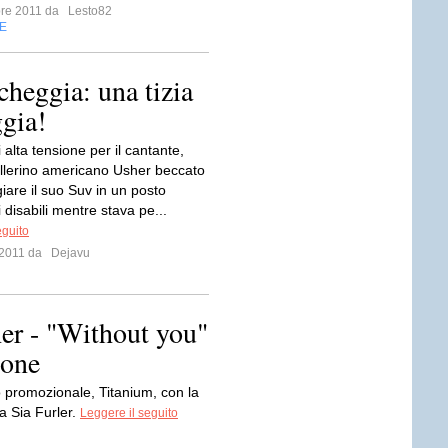
bre 2011 da
Lesto82
E
rcheggia: una tizia
ggia!
alta tensione per il cantante,
allerino americano Usher beccato
iare il suo Suv in un posto
i disabili mentre stava pe...
eguito
e 2011 da
Dejavu
her - "Without you"
ione
o promozionale, Titanium, con la
a Sia Furler.
Leggere il seguito