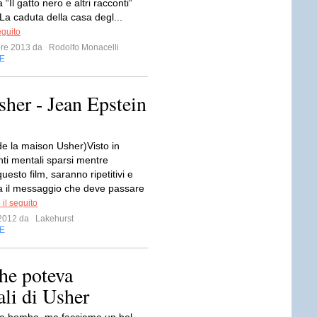
“Il gatto nero e altri racconti“
La caduta della casa degl...
eguito
bre 2013 da
Rodolfo Monacelli
E
sher - Jean Epstein
de la maison Usher)Visto in
i mentali sparsi mentre
esto film, saranno ripetitivi e
a il messaggio che deve passare
il seguito
o 2012 da
Lakehurst
E
he poteva
li di Usher