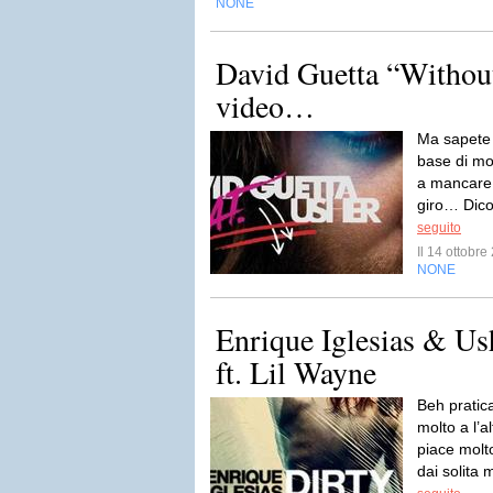
NONE
David Guetta “Without
video…
Ma sapete 
base di mo
a mancare 
giro… Dico
seguito
Il 14 ottobr
NONE
Enrique Iglesias & Us
ft. Lil Wayne
Beh pratic
molto a l’a
piace molto
dai solita 