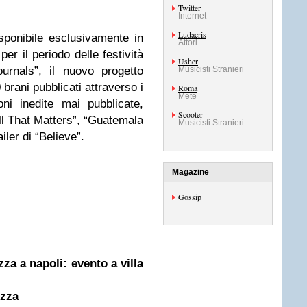
Twitter
Internet
Ludacris
ponibile esclusivamente in
Attori
er il periodo delle festività
Usher
ournals”, il nuovo progetto
Musicisti Stranieri
 brani pubblicati attraverso i
Roma
Mete
i inedite mai pubblicate,
Scooter
“All That Matters”, “Guatemala
Musicisti Stranieri
iler di “Believe”.
Magazine
Gossip
zza a napoli: evento a villa
ezza