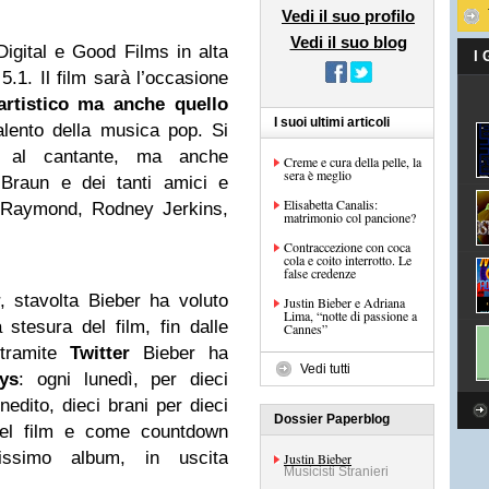
Vedi il suo profilo
Vedi il suo blog
Digital e Good Films in alta
I
.1. Il film sarà l’occasione
 artistico ma anche quello
I suoi ultimi articoli
lento della musica pop. Si
te al cantante, ma anche
Creme e cura della pelle, la
sera è meglio
raun e dei tanti amici e
Elisabetta Canalis:
Raymond, Rodney Jerkins,
matrimonio col pancione?
Contraccezione con coca
cola e coito interrotto. Le
false credenze
 stavolta Bieber ha voluto
Justin Bieber e Adriana
Lima, “notte di passione a
 stesura del film, fin dalle
Cannes”
 tramite
Twitter
Bieber ha
Vedi tutti
ys
: ogni lunedì, per dieci
edito, dieci brani per dieci
Dossier Paperblog
 del film e come countdown
issimo album, in uscita
Justin Bieber
Musicisti Stranieri