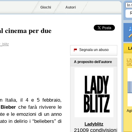
Giochi
Autori
al cinema per due
blitz
L
Segnala un abuso
L'
A proposito dell'autore
GI
 Italia, il 4 e 5 febbraio,
 Bieber
che farà rivivere le
Agi
nte e le emozioni di un anno
o in delirio i “beliebers” di
Ladyblitz
21009
condivisioni