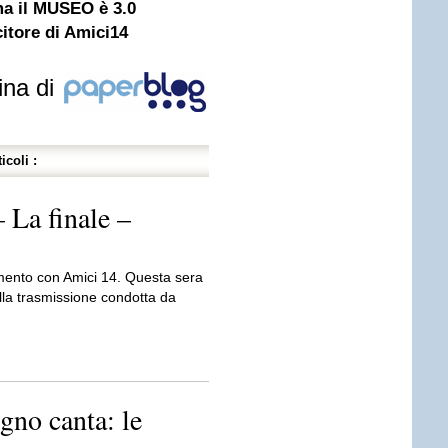
ma il MUSEO è 3.0
ncitore di Amici14
ina di
icoli :
 La finale –
amento con Amici 14. Questa sera
ella trasmissione condotta da
gno canta: le