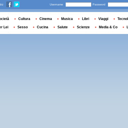
 su
Username
Password
ocietà
Cultura
Cinema
Musica
Libri
Viaggi
Tecnol
er Lei
Sesso
Cucina
Salute
Scienze
Media & Co