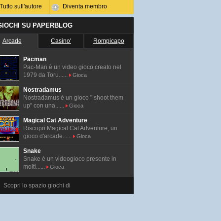
Tutto sull'autore
Diventa membro
 GIOCHI SU PAPERBLOG
Arcade
Casino'
Rompicapo
Pacman
Pac-Man é un video gioco creato nel
1979 da Toru......
Gioca
Nostradamus
Nostradamus è un gioco " shoot them
up" con una......
Gioca
Magical Cat Adventure
Riscopri Magical Cat Adventure, un
gioco d'arcade......
Gioca
Snake
Snake è un videogioco presente in
molti......
Gioca
Scopri lo spazio giochi di