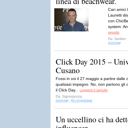
linea di beachwear.
Cari amici 
Lauretti di
con ChicBe
system: Ant
seguito
Da
Sankez
GOSSIP
Click Day 2015 – Univ
Cusano
Fossi in voi il 27 maggio a partire dall
qualsiasi impegno. No, non partono gli o
il Click Day...
Leggere il seguito
Da
Signorponza
GOSSIP
TELEVISIONE
,
Un uccellino ci ha det
influencer