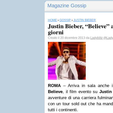
Magazine Gossip
HOME
›
GOSSIP
›
JUSTIN BIEBER
Justin Bieber, “Believe” 
giorni
Creato il 20 dicembre 2013 da
Ladyblitz
@Lady_
ROMA
– Arriva in sala anche in
Believe
, il film evento su
Justin
avventure di una carriera fulmina
con un tour sold out che ha mandat
tutti i continenti.