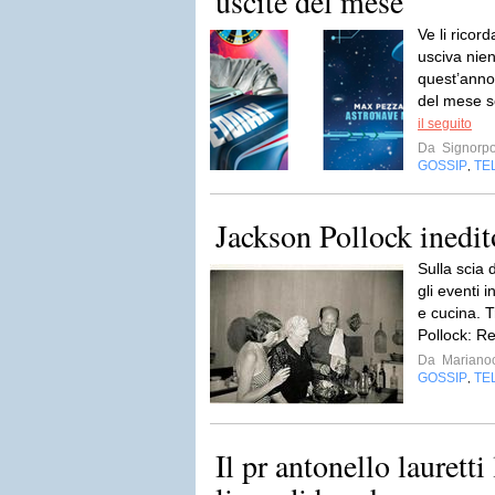
uscite del mese
Ve li ricor
usciva nie
quest’anno
del mese s
il seguito
Da
Signorp
GOSSIP
TE
,
Jackson Pollock inedi
Sulla scia
gli eventi i
e cucina. T
Pollock: Re
Da
Mariano
GOSSIP
TE
,
Il pr antonello lauretti