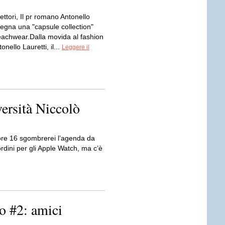
lettori, Il pr romano Antonello
segna una "capsule collection"
achwear.Dalla movida al fashion
onello Lauretti, il...
Leggere il
ersità Niccolò
e ore 16 sgombrerei l’agenda da
rdini per gli Apple Watch, ma c’è
to #2: amici