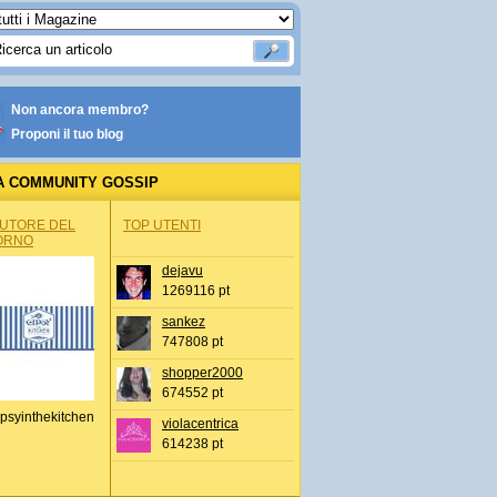
Non ancora membro?
Proponi il tuo blog
A COMMUNITY GOSSIP
AUTORE DEL
TOP UTENTI
ORNO
dejavu
1269116 pt
sankez
747808 pt
shopper2000
674552 pt
psyinthekitchen
violacentrica
614238 pt