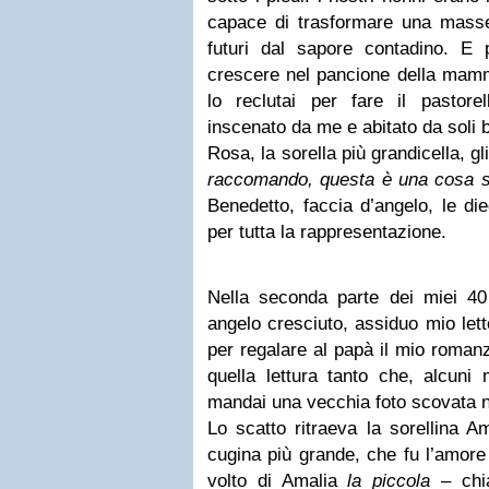
capace di trasformare una masser
futuri dal sapore contadino. E 
crescere nel pancione della mamma
lo reclutai per fare il pastor
inscenato da me e abitato da soli 
Rosa, la sorella più grandicella, gli
raccomando, questa è una cosa se
Benedetto, faccia d’angelo, le d
per tutta la rappresentazione.
Nella seconda parte dei miei 40
angelo cresciuto, assiduo mio lett
per regalare al papà il mio roman
quella lettura tanto che, alcuni 
mandai una vecchia foto scovata n
Lo scatto ritraeva la sorellina A
cugina più grande, che fu l’amore 
volto di Amalia
la piccola
– chia