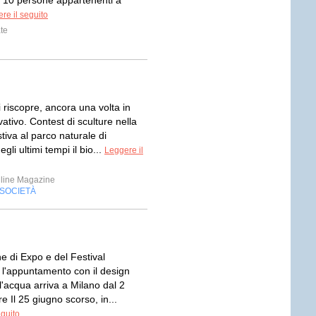
di 10 persone appartenenti a
re il seguito
te
 riscopre, ancora una volta in
tivo. Contest di sculture nella
tiva al parco naturale di
li ultimi tempi il bio...
Leggere il
line Magazine
SOCIETÀ
e di Expo e del Festival
 l'appuntamento con il design
l'acqua arriva a Milano dal 2
re Il 25 giugno scorso, in...
eguito