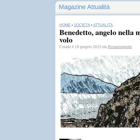
Magazine Attualità
HOME
›
SOCIETÀ
›
ATTUALITÀ
Benedetto, angelo nella m
volo
Creato il 19 giugno 2015 da
Rosariopipolo