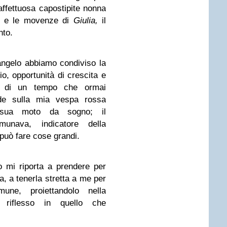
affettuosa capostipite nonna
a e le movenze di
Giulia,
il
nto.
angelo abbiamo condiviso la
io, opportunità di crescita e
e di un tempo che ormai
nde sulla mia vespa rossa
sua moto da sogno; il
unava, indicatore della
 può fare cose grandi.
o mi riporta a prendere per
a, a tenerla stretta a me per
une, proiettandolo nella
 riflesso in quello che