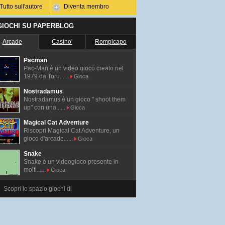
Tutto sull'autore
Diventa membro
 GIOCHI SU PAPERBLOG
Arcade
Casino'
Rompicapo
Pacman
Pac-Man é un video gioco creato nel
1979 da Toru......
Gioca
Nostradamus
Nostradamus è un gioco " shoot them
up" con una......
Gioca
Magical Cat Adventure
Riscopri Magical Cat Adventure, un
gioco d'arcade......
Gioca
Snake
Snake è un videogioco presente in
molti......
Gioca
Scopri lo spazio giochi di