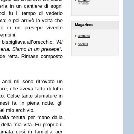
Riviste
ia in un cantiere di sogni
poi fu il tempo di vederlo
; e poi arrivò la volta che
Magazines
ello in un presepe vivente
bambini.
Attualità
 bisbigliava all’orecchio:
“Mi
Società
ria. Siamo in un presepe”.
iede retta. Rimase composto
 anni mi sono ritrovato un
ore, che aveva fatto di tutto
zo. Colse tante sfumature in
mesi fa, in piena notte, gli
el mio archivio.
malia tenuta per mano dalla
della mia vita. Fu proprio il
mata così in famiglia per