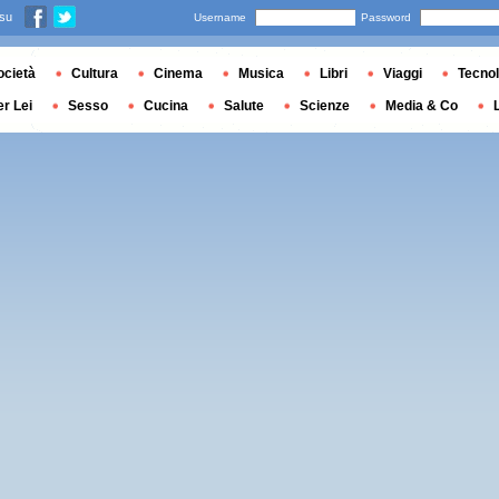
 su
Username
Password
ocietà
Cultura
Cinema
Musica
Libri
Viaggi
Tecnol
er Lei
Sesso
Cucina
Salute
Scienze
Media & Co