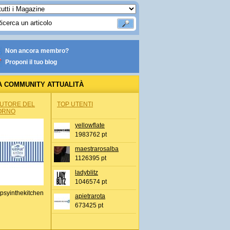
Non ancora membro?
Proponi il tuo blog
A COMMUNITY ATTUALITÀ
AUTORE DEL
TOP UTENTI
ORNO
yellowflate
1983762 pt
maestrarosalba
1126395 pt
ladyblitz
1046574 pt
psyinthekitchen
apietrarota
673425 pt