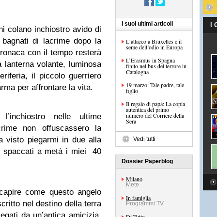
I suoi ultimi articoli
I
i colano inchiostro avido di
le, bagnati di lacrime dopo la
L’attacco a Bruxelles e il
seme dell’odio in Europa
cronaca con il tempo resterà
L’Erasmus in Spagna
a lanterna volante, luminosa
finito nel bus del terrore in
Catalogna
iferia, il piccolo guerriero
19 marzo: Tale padre, tale
rma per affrontare la vita.
figlio
Il regalo di papà: La copia
autentica del primo
numero del Corriere della
’inchiostro nelle ultime
Sera
acrime non offuscassero la
 visto piegarmi in due alla
Vedi tutti
o spaccati a metà i miei 40
Dossier Paperblog
Milano
Mete
 capire come questo angelo
In famiglia
critto nel destino della terra
Programmi TV
 legati da un’antica amicizia,
Di Tutto