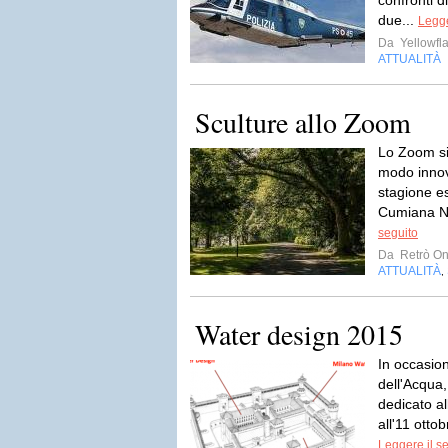
confronti 
due...
Legge
Da
Yellowfla
ATTUALITÀ
Sculture allo Zoom
Lo Zoom si
modo innova
stagione es
Cumiana Neg
seguito
Da
Retrò On
ATTUALITÀ
,
Water design 2015
In occasion
dell'Acqua,
dedicato al
all'11 ottob
Leggere il s