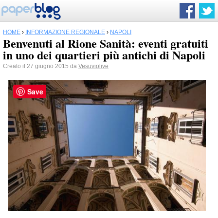
HOME
›
INFORMAZIONE REGIONALE
›
NAPOLI
Benvenuti al Rione Sanità: eventi gratuiti
in uno dei quartieri più antichi di Napoli
Creato il 27 giugno 2015 da
Vesuviolive
Save