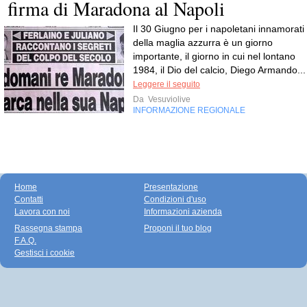
firma di Maradona al Napoli
Il 30 Giugno per i napoletani innamorati
della maglia azzurra è un giorno
importante, il giorno in cui nel lontano
1984, il Dio del calcio, Diego Armando...
Leggere il seguito
Da
Vesuviolive
INFORMAZIONE REGIONALE
Home
Presentazione
Contatti
Condizioni d'uso
Lavora con noi
Informazioni azienda
Rassegna stampa
Proponi il tuo blog
F.A.Q.
Gestisci i cookie