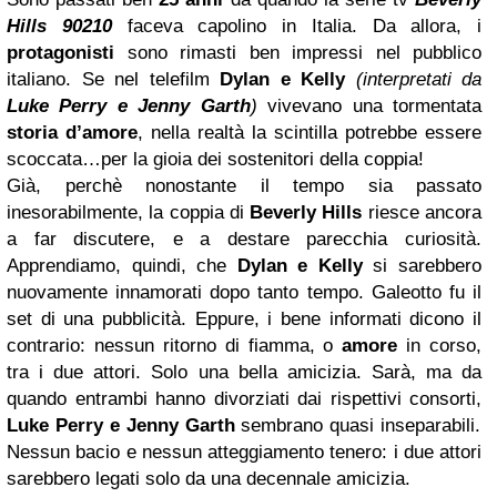
Hills 90210
faceva capolino in Italia. Da allora, i
protagonisti
sono rimasti ben impressi nel pubblico
italiano. Se nel telefilm
Dylan e Kelly
(interpretati da
Luke Perry
e Jenny Garth
)
vivevano una tormentata
storia d’amore
, nella realtà la scintilla potrebbe essere
scoccata…per la gioia dei sostenitori della coppia!
Già, perchè nonostante il tempo sia passato
inesorabilmente, la coppia di
Beverly Hills
riesce ancora
a far discutere, e a destare parecchia curiosità.
Apprendiamo, quindi, che
Dylan e Kelly
si sarebbero
nuovamente innamorati dopo tanto tempo. Galeotto fu il
set di una pubblicità. Eppure, i bene informati dicono il
contrario: nessun ritorno di fiamma, o
amore
in corso,
tra i due attori. Solo una bella amicizia. Sarà, ma da
quando entrambi hanno divorziati dai rispettivi consorti,
Luke Perry e Jenny Garth
sembrano quasi inseparabili.
Nessun bacio e nessun atteggiamento tenero: i due attori
sarebbero legati solo da una decennale amicizia.