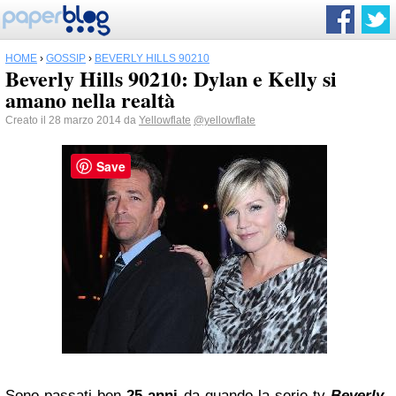
HOME
›
GOSSIP
›
BEVERLY HILLS 90210
Beverly Hills 90210: Dylan e Kelly si
amano nella realtà
Creato il 28 marzo 2014 da
Yellowflate
@yellowflate
Save
Sono passati ben
25 anni
da quando la serie tv
Beverly