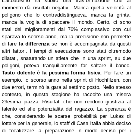
L'altoatesino ha subito una trasformazione che al
momento dà risultati negativi. Manca quella velocità al
poligono che lo contraddistingueva, manca la grinta,
manca la voglia di spaccare il mondo. Certo, ci sono
stati dei miglioramenti dal 76% complessivo con cui
sparava lo scorso anno, ma la precisione non permette
di fare
la differenza
se non è accompagnata da questi
altri fattori. I tempi di esecuzione sono stati oltremodo
dilatati, snaturando un atleta che in una sprint, su due
poligoni, poteva tranquillamente far saltare il banco.
Tasto dolente è la pessima forma fisica
. Per fare un
esempio, lo scorso anno nella sprint di Hochfilzen, con
due errori, terminò la gara al settimo posto. Nello stesso
contesto, in questa stagione ha raccolto una misera
29esima piazza. Risultati che non rendono giustizia al
talento ed alle potenzialità del ragazzo. La speranza è
che, considerando le scarse probabilità per Lukas di
lottare per la generale, lo staff di Casa Italia abbia deciso
di focalizzare la preparazione in modo deciso per i