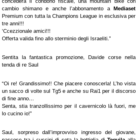
concederà il condono fiscale, una mountain bike con
cambio shimano e anche l’abbonamento a
Mediaset
Premium con tutta la Champions League in esclusiva per
tre anni!!!
‘Ccezzionale amici!!!
Offerta valida fino allo sterminio degli Israeliti.”
Sentita la fantastica promozione, Davide corse nella
tenda di re Saul
“Oi re! Grandissimo!! Che piacere conoscerla! L’ho vista
un sacco di volte sul Tg5 e anche su Rai1 per il discorso
di fine anno…
Senta, stia tranzollissimo per il cavernicolo là fuori, me
lo cucino io!”
Saul, sorpreso dall’improvviso ingresso del giovane,
nascose tra i cuscini di seta la bottiglia di
Tequila
alla