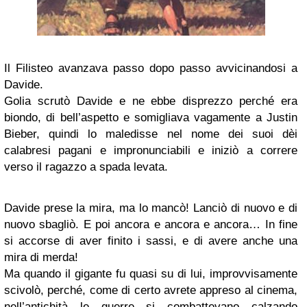
Il Filisteo avanzava passo dopo passo avvicinandosi a
Davide.
Golia scrutò Davide e ne ebbe disprezzo perché era
biondo, di bell’aspetto e somigliava vagamente a Justin
Bieber, quindi lo maledisse nel nome dei suoi dèi
calabresi pagani e impronunciabili e iniziò a correre
verso il ragazzo a spada levata.
Davide prese la mira, ma lo mancò! Lanciò di nuovo e di
nuovo sbagliò. E poi ancora e ancora e ancora… In fine
si accorse di aver finito i sassi, e di avere anche una
mira di merda!
Ma quando il gigante fu quasi su di lui, improvvisamente
scivolò, perché, come di certo avrete appreso al cinema,
nell’antichità le guerre si combattevano calzando