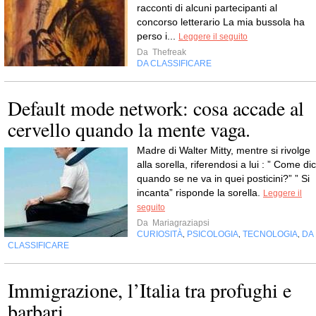
racconti di alcuni partecipanti al
concorso letterario La mia bussola ha
perso i...
Leggere il seguito
Da
Thefreak
DA CLASSIFICARE
Default mode network: cosa accade al
cervello quando la mente vaga.
Madre di Walter Mitty, mentre si rivolge
alla sorella, riferendosi a lui : ” Come dic
quando se ne va in quei posticini?” ” Si
incanta” risponde la sorella.
Leggere il
seguito
Da
Mariagraziapsi
CURIOSITÀ
PSICOLOGIA
TECNOLOGIA
DA
,
,
,
CLASSIFICARE
Immigrazione, l’Italia tra profughi e
barbari