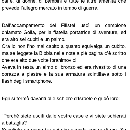
caffè, di donne, di bambini e tutte le altre amenità che
prevede l’allegro mercato in tempo di guerra.
Dall’accampamento dei Filistei uscì un campione
chiamato Golia, per la fiatella portatrice di sventure, ed
era alto sei cubiti e un palmo.
Ora io non l’ho mai capito a quanto equivalga un cubito,
ma se leggete la Bibbia nelle note a piè pagina c’è scritto
che era alto due volte Ibrahimovic!
Aveva in testa un elmo di bronzo ed era rivestito di una
corazza a piastre e la sua armatura scintillava sotto i
flash degli smartphone.
Egli si fermò davanti alle schiere d’Israele e gridò loro:
“Perché siete usciti dalle vostre case e vi siete schierati
a battaglia?
Scegliete un uomo tra voi che scenda contro di me. Se