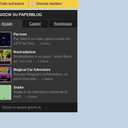
Tutto sull'autore
Diventa membro
 GIOCHI SU PAPERBLOG
Arcade
Casino'
Rompicapo
Pacman
Pac-Man é un video gioco creato nel
1979 da Toru......
Gioca
Nostradamus
Nostradamus è un gioco " shoot them
up" con una......
Gioca
Magical Cat Adventure
Riscopri Magical Cat Adventure, un
gioco d'arcade......
Gioca
Snake
Snake è un videogioco presente in
molti......
Gioca
Scopri lo spazio giochi di