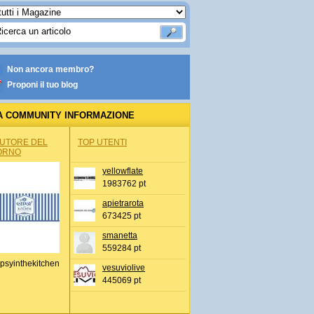
Non ancora membro?
Proponi il tuo blog
A COMMUNITY INFORMAZIONE
IONALE
AUTORE DEL
TOP UTENTI
ORNO
yellowflate
1983762 pt
apietrarota
673425 pt
smanetta
559284 pt
psyinthekitchen
vesuviolive
445069 pt