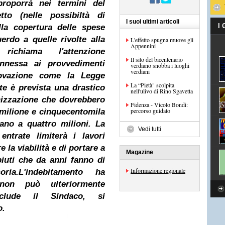
proporrà nei termini del
tto (nelle possibiltà di
I suoi ultimi articoli
I
lla copertura delle spese
uerdo a quelle rivolte alla
L'effetto spugna muove gli
Appennini
ichiama l'attenzione
Il sito del bicentenario
connessa ai provvedimenti
verdiano snobba i luoghi
verdiani
rovazione come la Legge
La “Pietà" scolpita
ate è prevista una drastico
nell'ulivo di Rino Sgavetta
nizzazione che dovrebbero
Fidenza - Vicolo Bondi:
percorso guidato
n milione e cinquecentomila
no a quattro milioni. La
Vedi tutti
entrate limiterà i lavori
re la viabilità e di portare a
Magazine
iuti che da anni fanno di
Informazione regionale
ria.
L'indebitamento ha
non può ulteriormente
nclude il Sindaco, si
o.