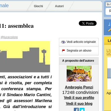
nale
Giochi
Autori
011: assemblea
@lucecolore
L
Vedi articolo originale
REG
L'
Segnala un abuso
GI
A proposito dell'autore
nti, associazioni e a tutti i
si è risolta, per completa
Ambrogio Ponzi
 conferenza stampa. Per
17248
condivisioni
Agi
 il Sindaco Mario Cantini,
Vedi il suo profilo
ed gli assessori Marilena
Vedi il suo blog
 Già dall'introduzione si