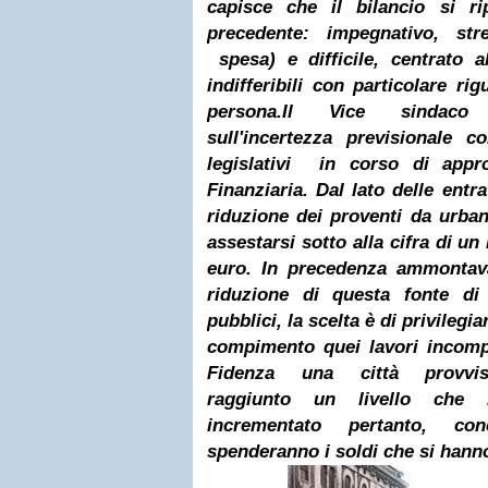
capisce che il bilancio si ri
precedente: impegnativo, stre
spesa) e difficile, centrato a
indifferibili con particolare rig
persona.
Il Vice sindaco r
sull'incertezza previsionale 
legislativi in corso di app
Finanziaria. Dal lato delle entr
riduzione dei proventi da urba
assestarsi sotto alla cifra di u
euro. In precedenza ammontava
riduzione di questa fonte di 
pubblici, la scelta è di privilegia
compimento quei lavori incomp
Fidenza una città provviso
raggiunto un livello che 
incrementato pertanto, co
spenderanno i soldi che si hann