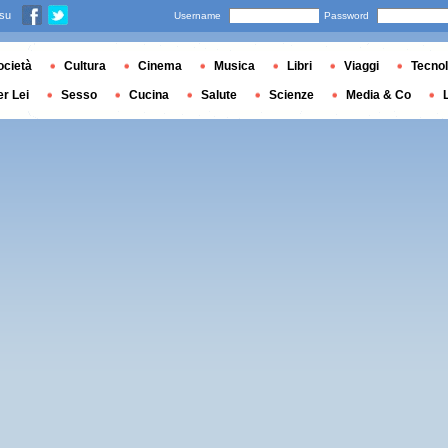
 su
Username
Password
ocietà
Cultura
Cinema
Musica
Libri
Viaggi
Tecnol
er Lei
Sesso
Cucina
Salute
Scienze
Media & Co