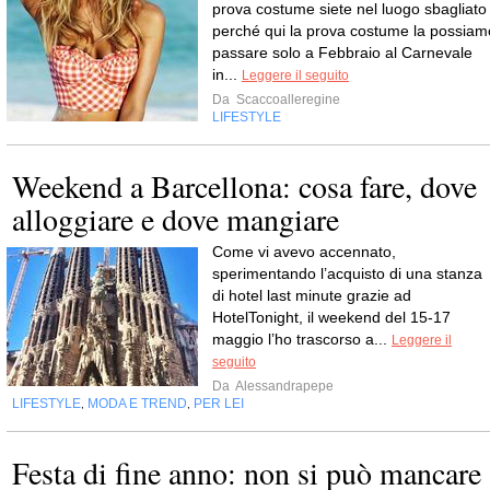
prova costume siete nel luogo sbagliato
perché qui la prova costume la possiam
passare solo a Febbraio al Carnevale
in...
Leggere il seguito
Da
Scaccoalleregine
LIFESTYLE
Weekend a Barcellona: cosa fare, dove
alloggiare e dove mangiare
Come vi avevo accennato,
sperimentando l’acquisto di una stanza
di hotel last minute grazie ad
HotelTonight, il weekend del 15-17
maggio l’ho trascorso a...
Leggere il
seguito
Da
Alessandrapepe
LIFESTYLE
MODA E TREND
PER LEI
,
,
Festa di fine anno: non si può mancare