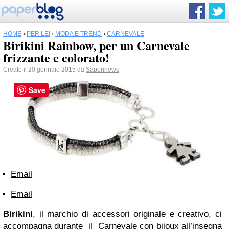
HOME
›
PER LEI
›
MODA E TREND
›
CARNEVALE
Birikini Rainbow, per un Carnevale
frizzante e colorato!
Creato il 20 gennaio 2015 da
Saporinews
Save
Email
Email
Birikini
, il marchio di accessori originale e creativo, ci
accompagna durante il Carnevale con bijoux all’insegna