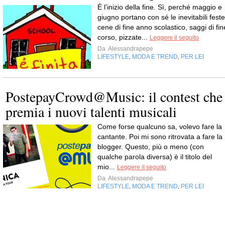
È l’inizio della fine. Sì, perché maggio e
giugno portano con sé le inevitabili feste
cene di fine anno scolastico, saggi di fin
corso, pizzate...
Leggere il seguito
Da
Alessandrapepe
LIFESTYLE
MODA E TREND
PER LEI
,
,
PostepayCrowd@Music: il contest che
premia i nuovi talenti musicali
Come forse qualcuno sa, volevo fare la
cantante. Poi mi sono ritrovata a fare la
blogger. Questo, più o meno (con
qualche parola diversa) è il titolo del
mio...
Leggere il seguito
Da
Alessandrapepe
LIFESTYLE
MODA E TREND
PER LEI
,
,