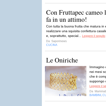
Con Fruttapec cameo l
fa in un attimo!
Con tutta la buona frutta che matura in
realizzare una squisita confettura casal
e, soprattutto, special...
Leggere il seguito
Da
Saporinews
CUCINA
Le Oniriche
Immagino c
nei mesi sc
che è compa
suppongo ch
Leggere il s
Da
Mammab
BAMBINI
C
,