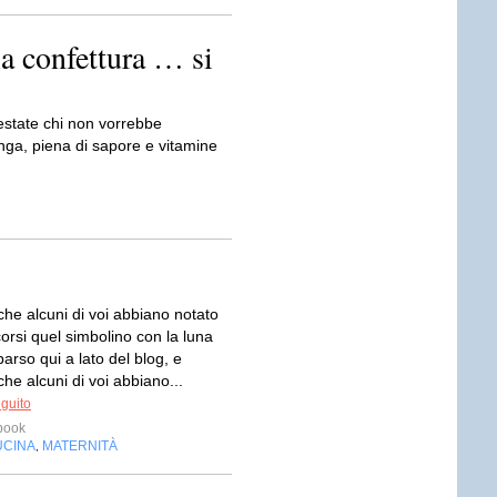
a confettura … si
 estate chi non vorrebbe
inga, piena di sapore e vitamine
he alcuni di voi abbiano notato
orsi quel simbolino con la luna
rso qui a lato del blog, e
e alcuni di voi abbiano...
eguito
ook
UCINA
MATERNITÀ
,