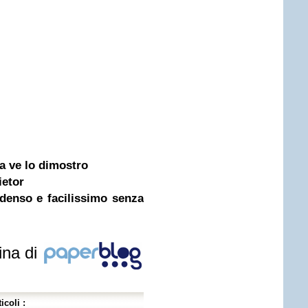
a ve lo dimostro
ietor
denso e facilissimo senza
ina di
icoli :