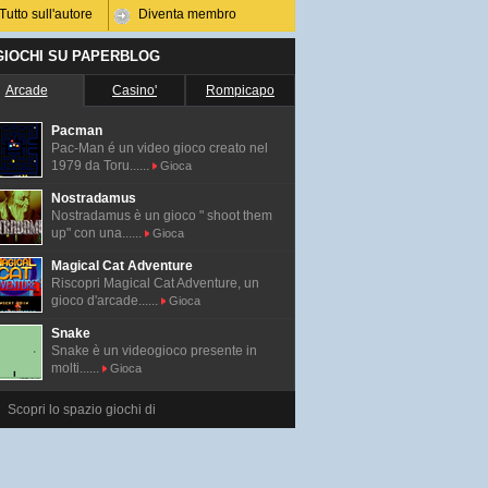
Tutto sull'autore
Diventa membro
 GIOCHI SU PAPERBLOG
Arcade
Casino'
Rompicapo
Pacman
Pac-Man é un video gioco creato nel
1979 da Toru......
Gioca
Nostradamus
Nostradamus è un gioco " shoot them
up" con una......
Gioca
Magical Cat Adventure
Riscopri Magical Cat Adventure, un
gioco d'arcade......
Gioca
Snake
Snake è un videogioco presente in
molti......
Gioca
Scopri lo spazio giochi di