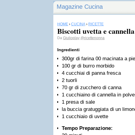
Magazine Cucina
HOME
›
CUCINA
›
RICETTE
Biscotti uvetta e cannell
Da
Giulioplay
@ricettenonna
Ingredienti
300gr di farina 00 macinata a pie
100 gr di burro morbido
4 cucchiai di panna fresca
2 tuorli
70 gr di zucchero di canna
1 cucchiaino di cannella in polve
1 presa di sale
la buccia gratuggiata di un limo
1 cucchiaio di uvette
Tempo Preparazione: