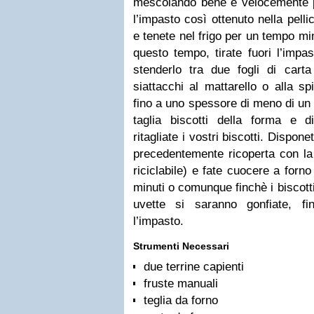
mescolando bene e velocemente 
l’impasto così ottenuto nella pelli
e tenete nel frigo per un tempo mi
questo tempo, tirate fuori l’impa
stenderlo tra due fogli di cart
siattacchi al mattarello o alla sp
fino a uno spessore di meno di un
taglia biscotti della forma e 
ritagliate i vostri biscotti. Dispone
precedentemente ricoperta con la 
riciclabile) e fate cuocere a forn
minuti o comunque finchè i biscotti 
uvette si saranno gonfiate, f
l’impasto.
Strumenti Necessari
due terrine capienti
fruste manuali
teglia da forno