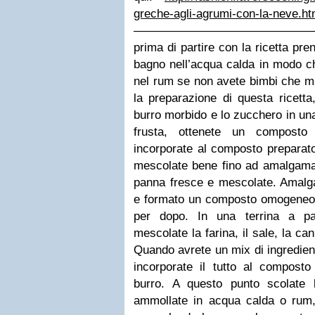
greche-agli-agrumi-con-la-neve.ht
——————————————————– 
prima di partire con la ricetta pre
bagno nell’acqua calda in modo c
nel rum se non avete bimbi che ma
la preparazione di questa ricetta
burro morbido e lo zucchero in una 
frusta, ottenete un composto
incorporate al composto preparato
mescolate bene fino ad amalgamarl
panna fresce e mescolate. Amalgam
e formato un composto omogeneo, 
per dopo. In una terrina a pa
mescolate la farina, il sale, la ca
Quando avrete un mix di ingredient
incorporate il tutto al compost
burro. A questo punto scolate 
ammollate in acqua calda o rum, 