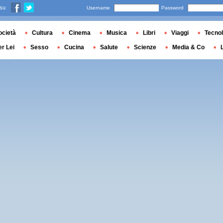
 su
Username
Password
ocietà
Cultura
Cinema
Musica
Libri
Viaggi
Tecnol
er Lei
Sesso
Cucina
Salute
Scienze
Media & Co