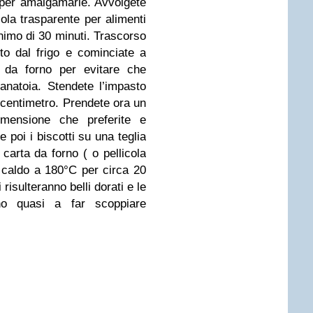
per amalgamarle. Avvolgete
cola trasparente per alimenti
nimo di 30 minuti. Trascorso
sto dal frigo e cominciate a
a da forno per evitare che
ianatoia. Stendete l’impasto
 centimetro. Prendete ora un
dimensione che preferite e
te poi i biscotti su una teglia
carta da forno ( o pellicola
o caldo a 180°C per circa 20
risulteranno belli dorati e le
ino quasi a far scoppiare