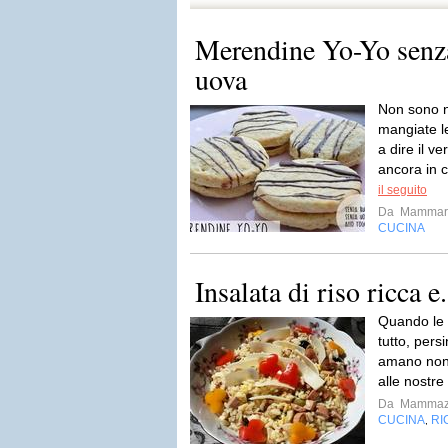
Merendine Yo-Yo senza
uova
Non sono n
mangiate l
a dire il 
ancora in 
il seguito
Da
Mammar
CUCINA
Insalata di riso ricca e
Quando le 
tutto, pers
amano non
alle nostre 
Da
Mammaz
CUCINA
RI
,