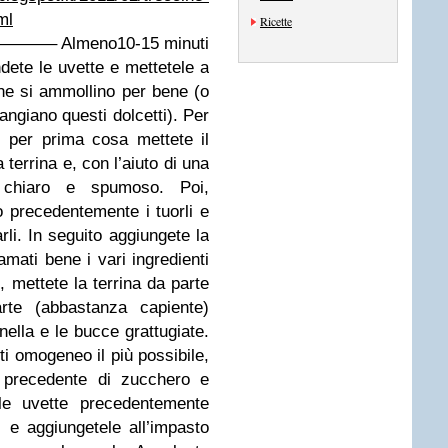
ml
Ricette
Almeno10-15 minuti
ndete le uvette e mettetele a
he si ammollino per bene (o
ngiano questi dolcetti). Per
, per prima cosa mettete il
terrina e, con l’aiuto di una
 chiaro e spumoso. Poi,
 precedentemente i tuorli e
i. In seguito aggiungete la
ati bene i vari ingredienti
mettete la terrina da parte
rte (abbastanza capiente)
nnella e le bucce grattugiate.
i omogeneo il più possibile,
o precedente di zucchero e
le uvette precedentemente
e aggiungetele all’impasto