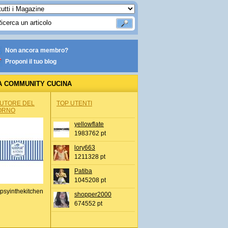
Non ancora membro?
Proponi il tuo blog
A COMMUNITY CUCINA
AUTORE DEL
TOP UTENTI
ORNO
yellowflate
1983762 pt
lory663
1211328 pt
Patiba
1045208 pt
psyinthekitchen
shopper2000
674552 pt