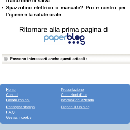
traduzione ci salva...
Spazzolino elettrico o manuale? Pro e contro per
l’igiene e la salute orale
Ritornare alla prima pagina di
Possono interessarti anche questi articoli :
Home
Presentazione
Contatti
Condizioni d'uso
Lavora con noi
Informazioni azienda
Rassegna stampa
Proponi il tuo blog
F.A.Q.
Gestisci i cookie