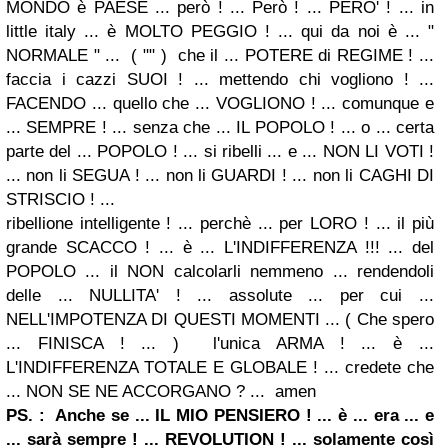
MONDO è PAESE ... però ! ... Però ! ... PERO' ! ... in
little italy ... è MOLTO PEGGIO ! ... qui da noi è ... "
NORMALE " ... ( "" ) che il ... POTERE di REGIME ! ...
faccia i cazzi SUOI ! ... mettendo chi vogliono ! ...
FACENDO ... quello che ... VOGLIONO ! ... comunque e
... SEMPRE ! ... senza che ... IL POPOLO ! ... o ... certa
parte del ... POPOLO ! ... si ribelli ... e ... NON LI VOTI !
... non li SEGUA ! ... non li GUARDI ! ... non li CAGHI DI
STRISCIO ! ...
ribellione intelligente ! ... perchè ... per LORO ! ... il più
grande SCACCO ! ... è ... L'INDIFFERENZA !!! ... del
POPOLO ... il NON calcolarli nemmeno ... rendendoli
delle ... NULLITA' ! ... assolute ... per cui ...
NELL'IMPOTENZA DI QUESTI MOMENTI ... ( Che spero
... FINISCA ! ... ) l'unica ARMA ! ... è ...
L'INDIFFERENZA TOTALE E GLOBALE ! ... credete che
... NON SE NE ACCORGANO ? ... amen
PS. : Anche se ... IL MIO PENSIERO ! ... è ... era ... e
... sarà sempre ! ... REVOLUTION ! ... solamente così