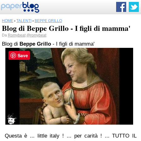
HOME
›
TALENTI
›
BEPPE GRILLO
Blog di Beppe Grillo - I figli di mamma'
Da
Romybeat
@romybeat
Blog di
Beppe Grillo
- I figli di mamma'
Save
Questa è ... little italy ! ... per carità ! ... TUTTO IL