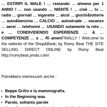
... ESTIRPI IL MALE ! ... restando ... almeno per 1
ANNO ! ... non usando ... NIENTE ! ... cioè ... tv ...
radio ... giornali ... sigarette ... alcol ... giochi&lotterie
... auto&benzina ... CALCIO ... autostrade ... vacanze
... aerei ... telefonini ... USANDO solamente la rete ...
e ... CONDIVIDENDO ESPERIENZE ... & ...
COMPETENZE ... a ... Rì amen
FINALLY ! Welcome to
the website of the Shop&Book; by Romy Beat THE SITE
SELLING DIRECT ONLINE by Romy Beat
http://romybeat.jimdo.com/
Potrebbero interessarti anche :
Beppe Grillo e la mammografia.
In the Beginning was.
Parole, soltanto parole