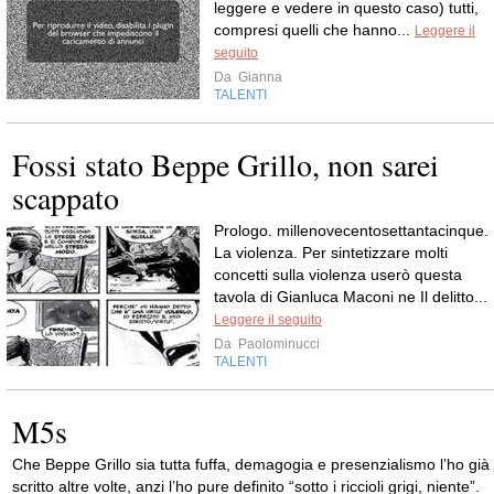
leggere e vedere in questo caso) tutti,
compresi quelli che hanno...
Leggere il
seguito
Da
Gianna
TALENTI
Fossi stato Beppe Grillo, non sarei
scappato
Prologo. millenovecentosettantacinque.
La violenza. Per sintetizzare molti
concetti sulla violenza userò questa
tavola di Gianluca Maconi ne Il delitto...
Leggere il seguito
Da
Paolominucci
TALENTI
M5s
Che Beppe Grillo sia tutta fuffa, demagogia e presenzialismo l’ho già
scritto altre volte, anzi l’ho pure definito “sotto i riccioli grigi, niente”.