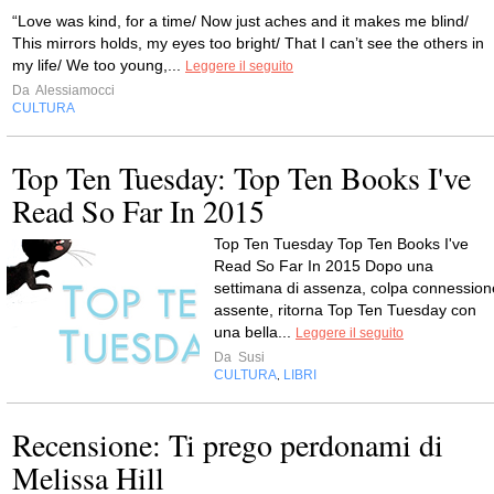
“Love was kind, for a time/ Now just aches and it makes me blind/
This mirrors holds, my eyes too bright/ That I can’t see the others in
my life/ We too young,...
Leggere il seguito
Da
Alessiamocci
CULTURA
Top Ten Tuesday: Top Ten Books I've
Read So Far In 2015
Top Ten Tuesday Top Ten Books I've
Read So Far In 2015 Dopo una
settimana di assenza, colpa connession
assente, ritorna Top Ten Tuesday con
una bella...
Leggere il seguito
Da
Susi
CULTURA
LIBRI
,
Recensione: Ti prego perdonami di
Melissa Hill