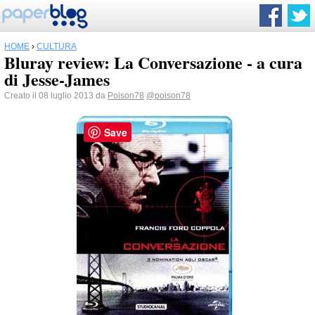
HOME
›
CULTURA
Bluray review: La Conversazione - a cura
di Jesse-James
Creato il 08 luglio 2013 da
Poison78
@poison78
Save