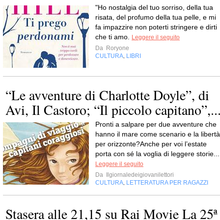
"Ho nostalgia del tuo sorriso, della tua
risata, del profumo della tua pelle, e mi
fa impazzire non poterti stringere e dirti
che ti amo.
Leggere il seguito
Da
Roryone
CULTURA
LIBRI
,
“Le avventure di Charlotte Doyle”, di
Avi, Il Castoro; “Il piccolo capitano”,..
Pronti a salpare per due avventure che
hanno il mare come scenario e la libertà
per orizzonte?Anche per voi l’estate
porta con sé la voglia di leggere storie...
Leggere il seguito
Da
Ilgiornaledeigiovanilettori
CULTURA
LETTERATURA PER RAGAZZI
,
Stasera alle 21,15 su Rai Movie La 25ª