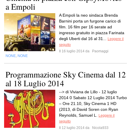
a Empoli
A Empoli la neo sindaca Brenda
Barnini porta un furgone carico di
film. 16 film per 16 serate ad
ingresso gratuito in piazza Farinata
degli Uberti dal 16 al 31...
Leggere il
seguito
Il 16 luglio 2014 da
Paomaggi
NONE
NONE
,
Programmazione Sky Cinema dal 12
al 18 Luglio 2014
--> di Viviana de Lillo - 12 luglio
2014 0 Sabato 12 Luglio 2014 Turbo
– Ore 21.10, Sky Cinema 1 HD
(2013, di David Soren con Ryan
Reynolds, Samuel L.
Leggere il
seguito
Il 12 luglio 2014 da
Nicola933