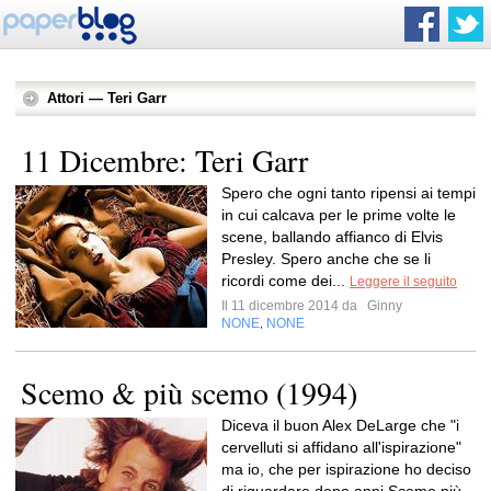
Attori — Teri Garr
11 Dicembre: Teri Garr
Spero che ogni tanto ripensi ai tempi
in cui calcava per le prime volte le
scene, ballando affianco di Elvis
Presley. Spero anche che se li
ricordi come dei...
Leggere il seguito
Il 11 dicembre 2014 da
Ginny
NONE
NONE
,
Scemo & più scemo (1994)
Diceva il buon Alex DeLarge che "i
cervelluti si affidano all'ispirazione"
ma io, che per ispirazione ho deciso