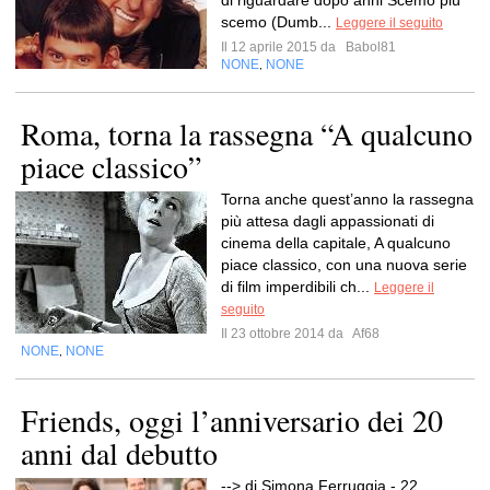
di riguardare dopo anni Scemo più
scemo (Dumb...
Leggere il seguito
Il 12 aprile 2015 da
Babol81
NONE
NONE
,
Roma, torna la rassegna “A qualcuno
piace classico”
Torna anche quest’anno la rassegna
più attesa dagli appassionati di
cinema della capitale, A qualcuno
piace classico, con una nuova serie
di film imperdibili ch...
Leggere il
seguito
Il 23 ottobre 2014 da
Af68
NONE
NONE
,
Friends, oggi l’anniversario dei 20
anni dal debutto
--> di Simona Ferruggia - 22