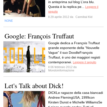
in anteprima sul blog L’ora blu.
Questa è la replica pe...
Leggere il
seguito
Il 29 aprile 2012 da
Cannibal Kid
NONE
Google: François Truffaut
Google dedica a François Truffaut
grande esponente della “Nouvelle
Vague” il suo DoodleFrançois
Truffaut, è uno dei maggiori registi
contemporanei.
Leggere il seguito
Il 06 febbraio 2012 da
Mondoinformazione
Let's Talk about Dick!
DICKLe ragazze della casa biancadi
Andrew FlemingUSA, 1999con
Kirsten Dunst e Michelle WilliamsSe