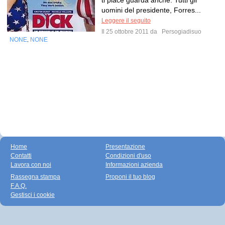
ti piace guarda anche: Tutti gli
uomini del presidente, Forres...
Leggere il seguito
Il 25 ottobre 2011 da
Persogiadisuo
NONE
NONE
,
Home
Presentazione
Contatti
Condizioni d'uso
Lavora con noi
Informazioni azienda
Rassegna stampa
Proponi il tuo blog
F.A.Q.
Gestisci i cookie