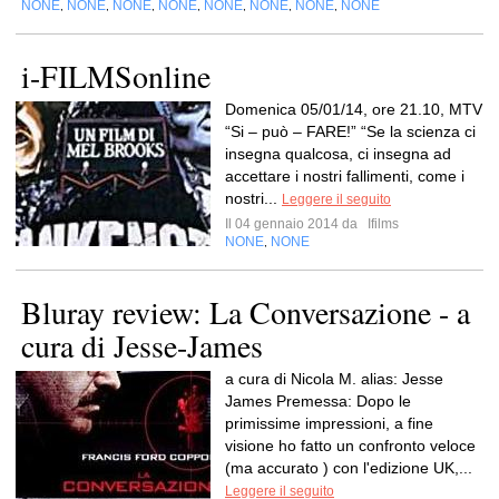
NONE
NONE
NONE
NONE
NONE
NONE
NONE
NONE
,
,
,
,
,
,
,
i-FILMSonline
Domenica 05/01/14, ore 21.10, MTV
“Si – può – FARE!” “Se la scienza ci
insegna qualcosa, ci insegna ad
accettare i nostri fallimenti, come i
nostri...
Leggere il seguito
Il 04 gennaio 2014 da
Ifilms
NONE
NONE
,
Bluray review: La Conversazione - a
cura di Jesse-James
a cura di Nicola M. alias: Jesse
James Premessa: Dopo le
primissime impressioni, a fine
visione ho fatto un confronto veloce
(ma accurato ) con l'edizione UK,...
Leggere il seguito