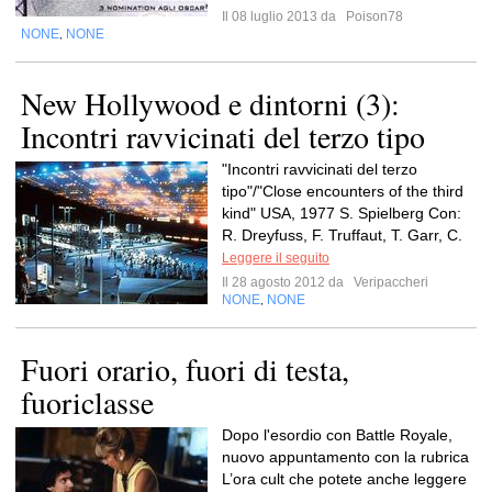
Il 08 luglio 2013 da
Poison78
NONE
NONE
,
New Hollywood e dintorni (3):
Incontri ravvicinati del terzo tipo
"Incontri ravvicinati del terzo
tipo"/"Close encounters of the third
kind" USA, 1977 S. Spielberg Con:
R. Dreyfuss, F. Truffaut, T. Garr, C.
Leggere il seguito
Il 28 agosto 2012 da
Veripaccheri
NONE
NONE
,
Fuori orario, fuori di testa,
fuoriclasse
Dopo l'esordio con Battle Royale,
nuovo appuntamento con la rubrica
L’ora cult che potete anche leggere