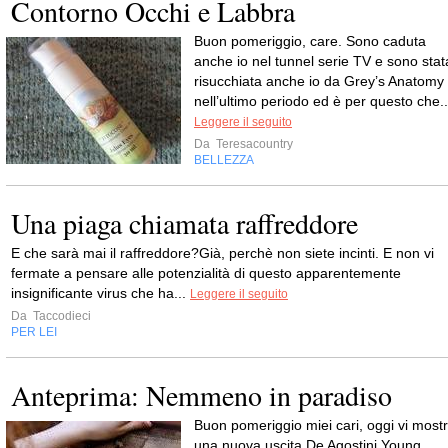
Contorno Occhi e Labbra
Buon pomeriggio, care. Sono caduta
anche io nel tunnel serie TV e sono stat
risucchiata anche io da Grey’s Anatomy
nell’ultimo periodo ed è per questo che..
Leggere il seguito
Da
Teresacountry
BELLEZZA
Una piaga chiamata raffreddore
E che sarà mai il raffreddore?Già, perchè non siete incinti. E non vi
fermate a pensare alle potenzialità di questo apparentemente
insignificante virus che ha...
Leggere il seguito
Da
Taccodieci
PER LEI
Anteprima: Nemmeno in paradiso
Buon pomeriggio miei cari, oggi vi mostr
una nuova uscita De Agostini Young,