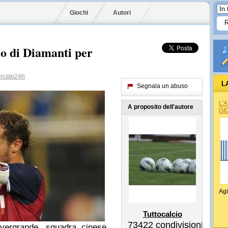
Giochi
Autori
io di Diamanti per
rcato24h
L
Segnala un abuso
L'
A proposito dell'autore
GI
Agi
Tuttocalcio
73422
condivisioni
vergrande, squadra cinese