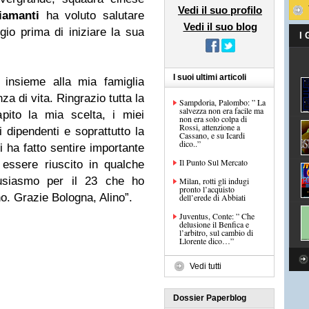
Vedi il suo profilo
iamanti
ha voluto salutare
Vedi il suo blog
io prima di iniziare la sua
I
I suoi ultimi articoli
 insieme alla mia famiglia
a di vita. Ringrazio tutta la
Sampdoria, Palombo: ” La
salvezza non era facile ma
pito la mia scelta, i miei
non era solo colpa di
Rossi, attenzione a
 i dipendenti e soprattutto la
Cassano, e su Icardi
dico..”
i ha fatto sentire importante
Il Punto Sul Mercato
essere riuscito in qualche
usiasmo per il 23 che ho
Milan, rotti gli indugi
pronto l’acquisto
no. Grazie Bologna, Alino”.
dell’erede di Abbiati
Juventus, Conte: ” Che
delusione il Benfica e
l’arbitro, sul cambio di
Llorente dico…”
Vedi tutti
Dossier Paperblog