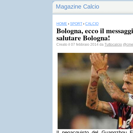
Magazine Calcio
HOME
›
SPORT
›
CALCIO
Bologna, ecco il messagg
salutare Bologna!
Creato il 07 febbraio 2014 da
Tuttocalcio
@cme
Il neoacquisto del Guangzhou E