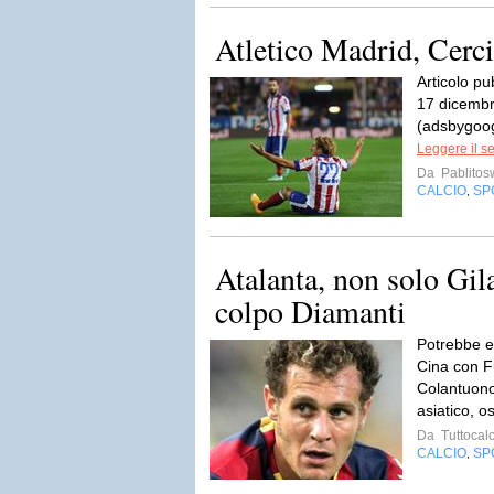
Atletico Madrid, Cerci
Articolo pu
17 dicemb
(adsbygoog
Leggere il s
Da
Pablito
CALCIO
SP
,
Atalanta, non solo Gila
colpo Diamanti
Potrebbe e
Cina con Fu
Colantuono
asiatico, o
Da
Tuttocalc
CALCIO
SP
,