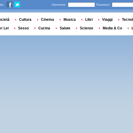
 su
Username
Password
ocietà
Cultura
Cinema
Musica
Libri
Viaggi
Tecnol
er Lei
Sesso
Cucina
Salute
Scienze
Media & Co