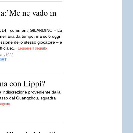
lia:’Me ne vado in
2014 · commenti GILARDINO – La
 nell’aria da tempo, ma solo oggi
ssione dello stesso giocatore – è
ficiale:...
Leggere il seguito
sway1983
ORT
ina con Lippi?
discrezione proveniente dalla
 passo dal Guangzhou, squadra
seguito