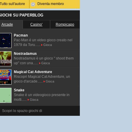
Tutto sull'autore
Diventa membro
 GIOCHI SU PAPERBLOG
Arcade
Casino'
Rompicapo
Pacman
Pac-Man é un video gioco creato nel
1979 da Toru......
Gioca
Nostradamus
Nostradamus è un gioco " shoot them
up" con una......
Gioca
Magical Cat Adventure
Riscopri Magical Cat Adventure, un
gioco d'arcade......
Gioca
Snake
Snake è un videogioco presente in
molti......
Gioca
Scopri lo spazio giochi di