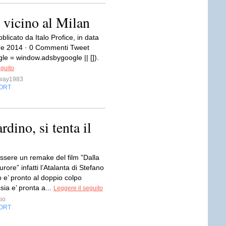
 vicino al Milan
bblicato da Italo Profice, in data
re 2014 · 0 Commenti Tweet
le = window.adsbygoogle || []).
eguito
sway1983
ORT
rdino, si tenta il
ssere un remake del film ”Dalla
rore” infatti l’Atalanta di Stefano
 e’ pronto al doppio colpo
ssia e’ pronta a...
Leggere il seguito
io
ORT