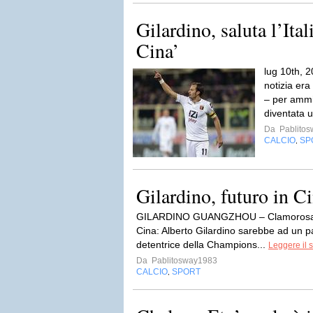
Gilardino, saluta l’Ita
Cina’
lug 10th, 
notizia era
– per ammi
diventata uf
Da
Pablito
CALCIO
SP
,
Gilardino, futuro in C
GILARDINO GUANGZHOU – Clamorosa in
Cina: Alberto Gilardino sarebbe ad un
detentrice della Champions...
Leggere il 
Da
Pablitosway1983
CALCIO
SPORT
,