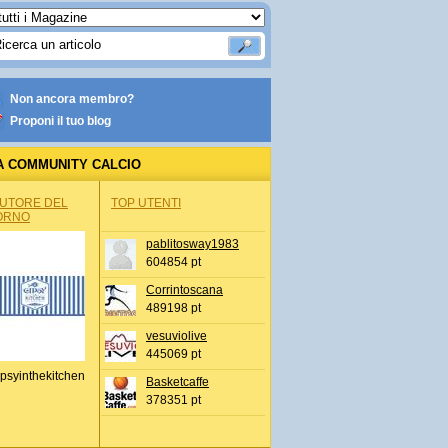
Non ancora membro?
Proponi il tuo blog
A COMMUNITY CALCIO
AUTORE DEL
TOP UTENTI
ORNO
pablitosway1983
604854 pt
Corrintoscana
489198 pt
vesuviolive
445069 pt
psyinthekitchen
Basketcaffe
378351 pt