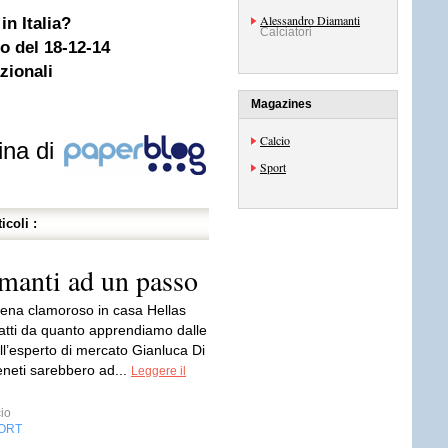
Alessandro Diamanti
in Italia?
Calciatori
o del 18-12-14
azionali
Magazines
Calcio
ina di
Sport
icoli :
manti ad un passo
cena clamoroso in casa Hellas
fatti da quanto apprendiamo dalle
ll’esperto di mercato Gianluca Di
eneti sarebbero ad...
Leggere il
io
ORT