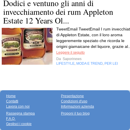
Dodici e ventuno gli anni di
invecchiamento dei rum Appleton
Estate 12 Years Ol...
TweetEmail TweetEmail I rum invecchiat
di Appleton Estate, con il loro aroma
leggeremente speziato che ricorda le
origini giamaicane del liquore, grazie al..
Leggere il seguito
Da
Saporinews
LIFESTYLE
MODA E TREND
PER LEI
,
,
Home
Presentazione
Contatti
Condizioni d'uso
Lavora con noi
Informazioni azienda
Rassegna stampa
Proponi il tuo blog
F.A.Q.
Gestisci i cookie