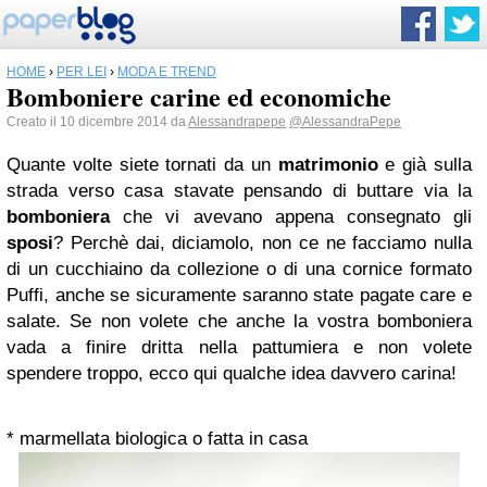
HOME
›
PER LEI
›
MODA E TREND
Bomboniere carine ed economiche
Creato il 10 dicembre 2014 da
Alessandrapepe
@AlessandraPepe
Quante volte siete tornati da un
matrimonio
e già sulla
strada verso casa stavate pensando di buttare via la
bomboniera
che vi avevano appena consegnato gli
sposi
? Perchè dai, diciamolo, non ce ne facciamo nulla
di un cucchiaino da collezione o di una cornice formato
Puffi, anche se sicuramente saranno state pagate care e
salate. Se non volete che anche la vostra bomboniera
vada a finire dritta nella pattumiera e non volete
spendere troppo, ecco qui qualche idea davvero carina!
* marmellata biologica o fatta in casa