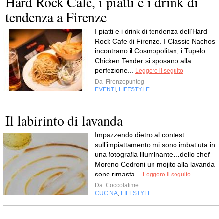
Hard Rock Cafe, i piatti e i drink di
tendenza a Firenze
I piatti e i drink di tendenza dell’Hard
Rock Cafe di Firenze. I Classic Nachos
incontrano il Cosmopolitan, i Tupelo
Chicken Tender si sposano alla
perfezione...
Leggere il seguito
Da
Firenzepuntog
EVENTI
LIFESTYLE
,
Il labirinto di lavanda
Impazzendo dietro al contest
sull’impiattamento mi sono imbattuta in
una fotografia illuminante…dello chef
Moreno Cedroni un mojito alla lavanda
sono rimasta...
Leggere il seguito
Da
Coccolatime
CUCINA
LIFESTYLE
,