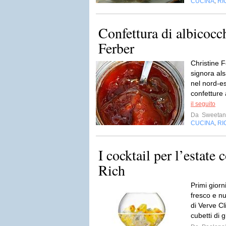
CUCINA
RI
,
Confettura di albicoc
Ferber
Christine 
signora al
nel nord-es
confetture 
il seguito
Da
Sweetan
CUCINA
RI
,
I cocktail per l’estate
Rich
Primi giorn
fresco e nu
di Verve C
cubetti di 