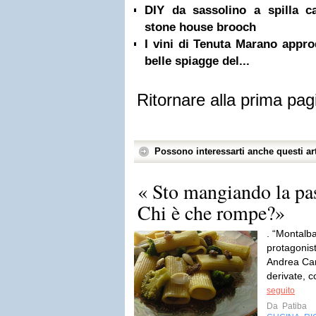
DIY da sassolino a spilla c
stone house brooch
I vini di Tenuta Marano appro
belle spiagge del...
Ritornare alla prima pag
Possono interessarti anche questi art
« Sto mangiando la pas
Chi è che rompe?»
. “Montalb
protagonist
Andrea Cami
derivate, c
seguito
Da
Patiba