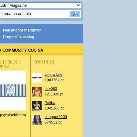
Non ancora membro?
Proponi il tuo blog
A COMMUNITY CUCINA
AUTORE DEL
TOP UTENTI
ORNO
yellowflate
1983762 pt
lory663
1211328 pt
Patiba
1045208 pt
psyinthekitchen
shopper2000
674552 pt