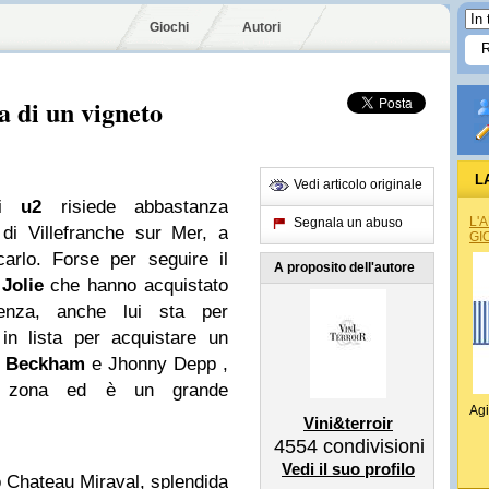
Giochi
Autori
a di un vigneto
L
Vedi articolo originale
gli
u2
risiede abbastanza
L'
Segnala un abuso
 di Villefranche sur Mer, a
GI
arlo. Forse per seguire il
A proposito dell'autore
Jolie
che hanno acquistato
enza, anche lui sta per
in lista per acquistare un
d Beckham
e Jhonny Depp ,
lla zona ed è un grande
Agi
Vini&terroir
4554
condivisioni
Vedi il suo profilo
 Chateau Miraval, splendida