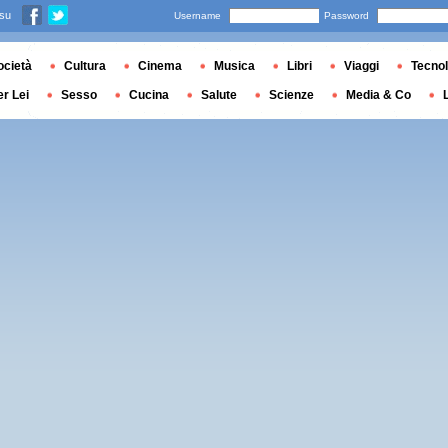
 su
Username
Password
ocietà
Cultura
Cinema
Musica
Libri
Viaggi
Tecnol
er Lei
Sesso
Cucina
Salute
Scienze
Media & Co