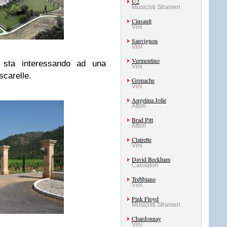
U2
Musicisti Stranieri
Cinsault
Vini
Sauvignon
Vini
Vermentino
 sta interessando ad una
Vini
scarelle.
Grenache
Vini
Angelina Jolie
Attori
Brad Pitt
Attori
Clairette
Vini
David Beckham
Calciatori
Trebbiano
Vini
Pink Floyd
Musicisti Stranieri
Chardonnay
Vini