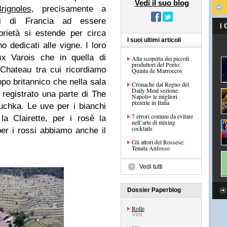
Vedi il suo blog
rignoles
, precisamente a
i di Francia ad essere
I
rietà si estende per circa
I suoi ultimi articoli
o dedicati alle vigne. I loro
x Varois che in quella di
Alla scoperta dei piccoli
produttori del Porto:
Chateau tra cui ricordiamo
Quinta de Marroccos
ppo britannico che nella sala
Cronache dal Regno del
Daily Meal sezione
a registrato una parte di The
Napoli= le migliori
pizzerie in Italia
chka. Le uve per i bianchi
7 errori comuni da evitare
a Clairette, per i rosè la
nell’arte di mixing
cocktails
r i rossi abbiamo anche il
Gli attori del Rossese:
Tenuta Anfosso
Vedi tutti
Dossier Paperblog
Rolle
Vini