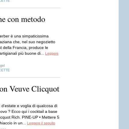
CETTE
che con metodo
Ferber è una simpaticissima
saziana che, nel suo negozietto
t della Francia, produce le
artigianali più buone di...
Leggere
gel
CETTE
 con Veuve Clicquot
i d’estate e voglia di qualcosa di
ovo ? Ecco qui i cocktail a base
licquot Rich. PINE-UP • Mettere 5
ghiaccio in un...
Leggere il seguito