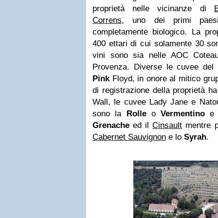
proprietà nelle vicinanze di
B
Correns
, uno dei primi paes
completamente biologico. La prop
400 ettari di cui solamente 30 son
vini sono sia nelle AOC Coteau
Provenza. Diverse le cuvee del 
Pink
Floyd, in onore al mitico gru
di registrazione della proprietà h
Wall, le cuvee Lady Jane e Natou
sono la
Rolle
o
Vermentino
e l
Grenache
ed il
Cinsault
mentre pe
Cabernet Sauvignon
e lo
Syrah
.