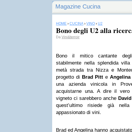
Magazine Cucina
HOME
›
CUCINA
›
VINO
›
U2
Bono degli U2 alla ricerc
Da
Vini&terroir
Bono il mitico cantante de
stabilmente nella splendida villa
metà strada tra Nizza e Montec
progetto di
Brad Pitt
e
Angelina 
una azienda vinicola in Prov
acquistarne una. A dire il vero 
vigneto ci sarebbero anche
Davi
quest’ultimo risiede già ne
appassionato di vini.
Brad ed Angelina hanno acquistato