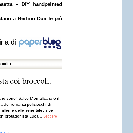
asetta – DIY handpainted
dano a Berlino Con le più
ina di
icoli :
ta coi broccoli.
ano sono” Salvo Montalbano è il
a dei romanzi polizieschi di
lleri e delle serie televisive
on protagonista Luca...
Leggere il