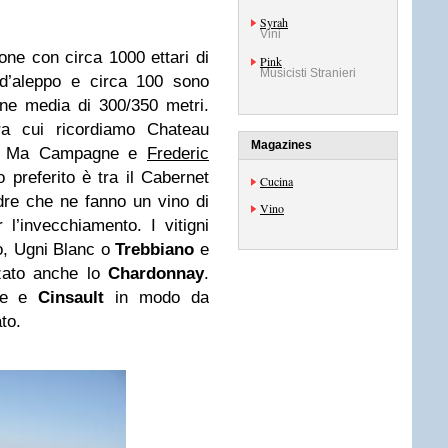
Syrah
Vini
one con circa 1000 ettari di
Pink
Musicisti Stranieri
i d’aleppo e circa 100 sono
dine media di 300/350 metri.
ra cui ricordiamo Chateau
Magazines
les, Ma Campagne e
Frederic
o preferito è tra il Cabernet
Cucina
re che ne fanno un vino di
Vino
l’invecchiamento. I vitigni
o, Ugni Blanc o
Trebbiano
e
zzato anche lo
Chardonnay
.
che e
Cinsault
in modo da
ato.