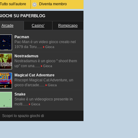
Tutto sull'autore
Diventa membro
 GIOCHI SU PAPERBLOG
Arcade
Casino'
Rompicapo
Pacman
Pac-Man é un video gioco creato nel
1979 da Toru......
Gioca
Nostradamus
Nostradamus è un gioco " shoot them
up" con una......
Gioca
Magical Cat Adventure
Riscopri Magical Cat Adventure, un
gioco d'arcade......
Gioca
Snake
Snake è un videogioco presente in
molti......
Gioca
Scopri lo spazio giochi di