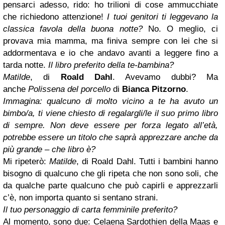
pensarci adesso, rido: ho trilioni di cose ammucchiate
che richiedono attenzione!
I tuoi genitori ti leggevano la
classica favola della buona notte?
No. O meglio, ci
provava mia mamma, ma finiva sempre con lei che si
addormentava e io che andavo avanti a leggere fino a
tarda notte.
Il libro preferito della te-bambina?
Matilde
, di
Roald Dahl
. Avevamo dubbi? Ma
anche
Polissena del porcello
di
Bianca Pitzorno
.
Immagina: qualcuno di molto vicino a te ha avuto un
bimbo/a, ti viene chiesto di regalargli/le il suo primo libro
di sempre. Non deve essere per forza legato all’età,
potrebbe essere un titolo che saprà apprezzare anche da
più grande – che libro è?
Mi ripeterò:
Matilde
, di Roald Dahl. Tutti i bambini hanno
bisogno di qualcuno che gli ripeta che non sono soli, che
da qualche parte qualcuno che può capirli e apprezzarli
c’è, non importa quanto si sentano strani.
Il tuo personaggio di carta femminile preferito?
Al momento, sono due: Celaena Sardothien della Maas e