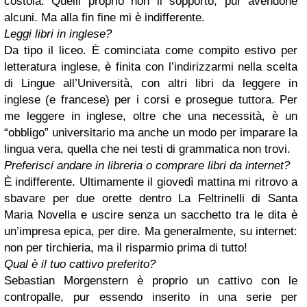
costola. Quelli proprio non li sopporto, pur avendone
alcuni. Ma alla fin fine mi è indifferente.
Leggi libri in inglese?
Da tipo il liceo. È cominciata come compito estivo per
letteratura inglese, è finita con l’indirizzarmi nella scelta
di Lingue all’Università, con altri libri da leggere in
inglese (e francese) per i corsi e prosegue tuttora. Per
me leggere in inglese, oltre che una necessità, è un
“obbligo” universitario ma anche un modo per imparare la
lingua vera, quella che nei testi di grammatica non trovi.
Preferisci andare in libreria o comprare libri da internet?
È indifferente. Ultimamente il giovedì mattina mi ritrovo a
sbavare per due orette dentro La Feltrinelli di Santa
Maria Novella e uscire senza un sacchetto tra le dita è
un’impresa epica, per dire. Ma generalmente, su internet:
non per tirchieria, ma il risparmio prima di tutto!
Qual è il tuo cattivo preferito?
Sebastian Morgenstern è proprio un cattivo con le
contropalle, pur essendo inserito in una serie per