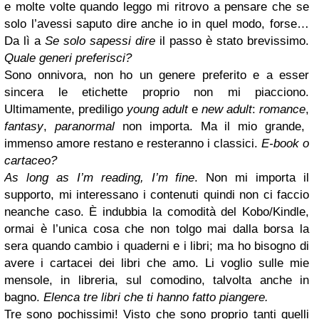
e molte volte quando leggo mi ritrovo a pensare che se
solo l’avessi saputo dire anche io in quel modo, forse…
Da lì a
Se solo sapessi dire
il passo è stato brevissimo.
Quale generi preferisci?
Sono onnivora, non ho un genere preferito e a esser
sincera le etichette proprio non mi piacciono.
Ultimamente, prediligo
young adult
e
new adult
:
romance
,
fantasy
,
paranormal
non importa. Ma il mio grande,
immenso amore restano e resteranno i classici.
E-book o
cartaceo?
As long as I’m reading, I’m fine
. Non mi importa il
supporto, mi interessano i contenuti quindi non ci faccio
neanche caso. È indubbia la comodità del Kobo/Kindle,
ormai è l’unica cosa che non tolgo mai dalla borsa la
sera quando cambio i quaderni e i libri; ma ho bisogno di
avere i cartacei dei libri che amo. Li voglio sulle mie
mensole, in libreria, sul comodino, talvolta anche in
bagno.
Elenca tre libri che ti hanno fatto piangere.
Tre sono pochissimi! Visto che sono proprio tanti quelli