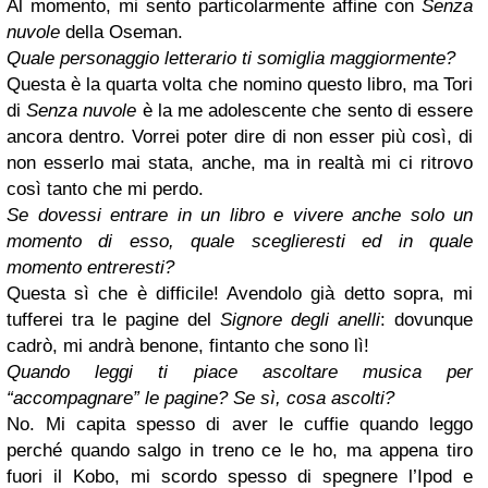
Al momento, mi sento particolarmente affine con
Senza
nuvole
della Oseman.
Quale personaggio letterario ti somiglia maggiormente?
Questa è la quarta volta che nomino questo libro, ma Tori
di
Senza nuvole
è la me adolescente che sento di essere
ancora dentro. Vorrei poter dire di non esser più così, di
non esserlo mai stata, anche, ma in realtà mi ci ritrovo
così tanto che mi perdo.
Se dovessi entrare in un libro e vivere anche solo un
momento di esso, quale sceglieresti ed in quale
momento entreresti?
Questa sì che è difficile! Avendolo già detto sopra, mi
tufferei tra le pagine del
Signore degli anelli
: dovunque
cadrò, mi andrà benone, fintanto che sono lì!
Quando leggi ti piace ascoltare musica per
“accompagnare” le pagine? Se sì, cosa ascolti?
No. Mi capita spesso di aver le cuffie quando leggo
perché quando salgo in treno ce le ho, ma appena tiro
fuori il Kobo, mi scordo spesso di spegnere l’Ipod e