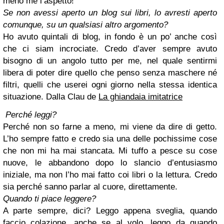
meno me l’aspetto!
Se non avessi aperto un blog sui libri, lo avresti aperto
comunque, su un qualsiasi altro argomento?
Ho avuto quintali di blog, in fondo è un po’ anche così
che ci siam incrociate. Credo d’aver sempre avuto
bisogno di un angolo tutto per me, nel quale sentirmi
libera di poter dire quello che penso senza maschere né
filtri, quelli che userei ogni giorno nella stessa identica
situazione.
Dalla Clau de
La ghiandaia imitatrice
Perché leggi?
Perché non so farne a meno, mi viene da dire di getto.
L’ho sempre fatto e credo sia una delle pochissime cose
che non mi ha mai stancata. Mi tuffo a pesce su cose
nuove, le abbandono dopo lo slancio d’entusiasmo
iniziale, ma non l’ho mai fatto coi libri o la lettura. Credo
sia perché sanno parlar al cuore, direttamente.
Quando ti piace leggere?
A parte sempre, dici? Leggo appena sveglia, quando
faccio colazione, anche se al volo, leggo da quando