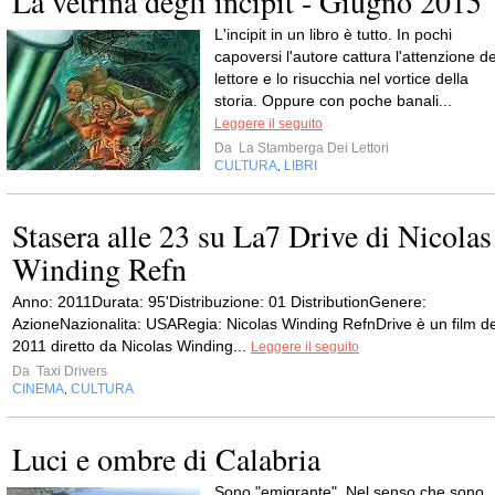
La vetrina degli incipit - Giugno 2015
L'incipit in un libro è tutto. In pochi
capoversi l'autore cattura l'attenzione de
lettore e lo risucchia nel vortice della
storia. Oppure con poche banali...
Leggere il seguito
Da
La Stamberga Dei Lettori
CULTURA
LIBRI
,
Stasera alle 23 su La7 Drive di Nicolas
Winding Refn
Anno: 2011Durata: 95'Distribuzione: 01 DistributionGenere:
AzioneNazionalita: USARegia: Nicolas Winding RefnDrive è un film de
2011 diretto da Nicolas Winding...
Leggere il seguito
Da
Taxi Drivers
CINEMA
CULTURA
,
Luci e ombre di Calabria
Sono "emigrante". Nel senso che sono