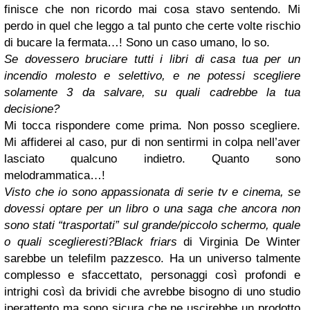
finisce che non ricordo mai cosa stavo sentendo. Mi
perdo in quel che leggo a tal punto che certe volte rischio
di bucare la fermata…! Sono un caso umano, lo so.
Se dovessero bruciare tutti i libri di casa tua per un
incendio molesto e selettivo, e ne potessi scegliere
solamente 3 da salvare, su quali cadrebbe la tua
decisione?
Mi tocca rispondere come prima. Non posso scegliere.
Mi affiderei al caso, pur di non sentirmi in colpa nell’aver
lasciato qualcuno indietro. Quanto sono
melodrammatica…!
Visto che io sono appassionata di serie tv e cinema, se
dovessi optare per un libro o una saga che ancora non
sono stati “trasportati” sul grande/piccolo schermo, quale
o quali sceglieresti?
Black friars
di Virginia De Winter
sarebbe un telefilm pazzesco. Ha un universo talmente
complesso e sfaccettato, personaggi così profondi e
intrighi così da brividi che avrebbe bisogno di uno studio
iperattento ma sono sicura che ne uscirebbe un prodotto