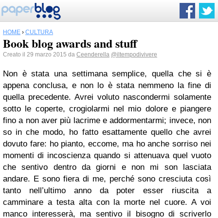
HOME
›
CULTURA
Book blog awards and stuff
Creato il 29 marzo 2015 da
Ceenderella
@iltempodivivere
Non è stata una settimana semplice, quella che si è
appena conclusa, e non lo è stata nemmeno la fine di
quella precedente. Avrei voluto nascondermi solamente
sotto le coperte, crogiolarmi nel mio dolore e piangere
fino a non aver più lacrime e addormentarmi; invece, non
so in che modo, ho fatto esattamente quello che avrei
dovuto fare: ho pianto, eccome, ma ho anche sorriso nei
momenti di incoscienza quando si attenuava quel vuoto
che sentivo dentro da giorni e non mi son lasciata
andare. E sono fiera di me, perché sono cresciuta così
tanto nell’ultimo anno da poter esser riuscita a
camminare a testa alta con la morte nel cuore. A voi
manco interesserà, ma sentivo il bisogno di scriverlo