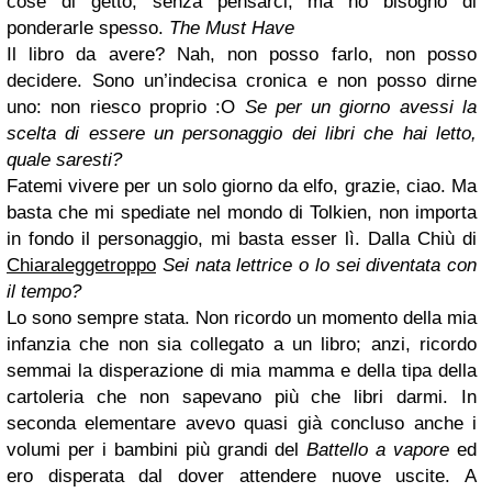
cose di getto, senza pensarci, ma ho bisogno di
ponderarle spesso.
The Must Have
Il libro da avere? Nah, non posso farlo, non posso
decidere. Sono un’indecisa cronica e non posso dirne
uno: non riesco proprio :O
Se per un giorno avessi la
scelta di essere un personaggio dei libri che hai letto,
quale saresti?
Fatemi vivere per un solo giorno da elfo, grazie, ciao. Ma
basta che mi spediate nel mondo di Tolkien, non importa
in fondo il personaggio, mi basta esser lì. Dalla Chiù di
Chiaraleggetroppo
Sei nata lettrice o lo sei diventata con
il tempo?
Lo sono sempre stata. Non ricordo un momento della mia
infanzia che non sia collegato a un libro; anzi, ricordo
semmai la disperazione di mia mamma e della tipa della
cartoleria che non sapevano più che libri darmi. In
seconda elementare avevo quasi già concluso anche i
volumi per i bambini più grandi del
Battello a vapore
ed
ero disperata dal dover attendere nuove uscite. A