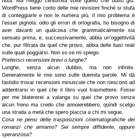
nota. Ma rileggo centomila volte quello che butto giù:
WordPress tiene conto delle mie revisioni finché si stufa
di conteggiarle e non le numera più. Il mio problema è
l’esser pignola: odio gli errori di ortografia, ho bisogno di
aver davanti un qualcosa che grammaticalmente sia
sensato prima, e, successivamente, abbia un’oggettività
che, pur filtrata da quel che provo, abbia delle basi reali
sulle quali poggiarsi. Non so se mi spiego.
Preferisci recensioni brevi o lunghe?
Lunghe, senza alcun dubbio, ma non infinite.
Generalmente le mie sono sulle duemila parole. Mi dà
fastidio trovar recensioni minuscole che non riescono ad
addentrarsi in quel che il libro vuol trasmettere. Fosse
per me blatererei a valanga su quel che provo senza
alcun freno ma credo che annoierebbero, quindi scelgo
una strada a metà che spero piaccia a chi mi segue.
Cosa ne pensi delle trasposizioni cinematografiche dei
romanzi che amiamo? Sei sempre diffidente, oppure
speranzosa?