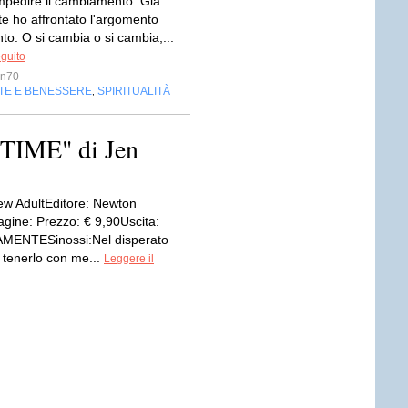
mpedire il cambiamento. Già
te ho affrontato l'argomento
o. O si cambia o si cambia,...
eguito
n70
TE E BENESSERE
SPIRITUALITÀ
,
TIME" di Jen
w AdultEditore: Newton
ine: Prezzo: € 9,90Uscita:
ENTESinossi:Nel disperato
i tenerlo con me...
Leggere il