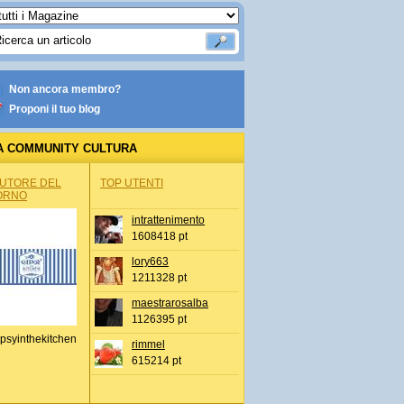
Non ancora membro?
Proponi il tuo blog
A COMMUNITY CULTURA
AUTORE DEL
TOP UTENTI
ORNO
intrattenimento
1608418 pt
lory663
1211328 pt
maestrarosalba
1126395 pt
psyinthekitchen
rimmel
615214 pt