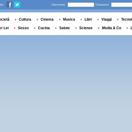
 su
Username
Password
ocietà
Cultura
Cinema
Musica
Libri
Viaggi
Tecnol
er Lei
Sesso
Cucina
Salute
Scienze
Media & Co