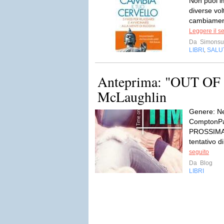
Non puoi i
diverse vol
cambiament
Leggere il s
Da
Simonsu
LIBRI
SALU
,
Anteprima: "OUT OF 
McLaughlin
Genere: Ne
ComptonPag
PROSSIMAM
tentativo d
seguito
Da
Blog
LIBRI