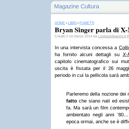
Magazine Cultura
HOME
›
LIBRI
›
FUMETTI
Bryan Singer parla di X
Creato il 14 marzo 2014 da
Lospaziobianco.it
@
In una intervista concessa a
Colli
ha fornito alcuni dettagli su
X-
capitolo cinematografico sui mut
uscita è fissata per il 26 magg
periodo in cui la pellicola sarà amb
Parleremo della nozione dei m
fatto
che siano nati ed esist
fa. Ma sarà un film contemp
ambientato negli anni ’80…
epoca ormai, anche se è diffi