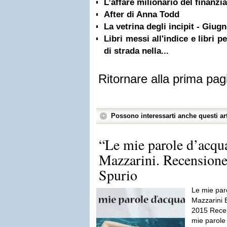
L’affare milionario del finanzi
After di Anna Todd
La vetrina degli incipit - Giug
Libri messi all'indice e libri 
di strada nella...
Ritornare alla prima pag
Possono interessarti anche questi art
“Le mie parole d’acqu
Mazzarini. Recensione
Spurio
Le mie par
Mazzarini E
2015 Recen
mie parole