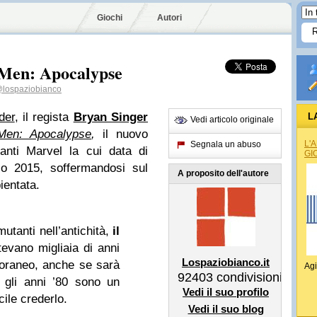
Giochi
Autori
-Men: Apocalypse
lospaziobianco
der
, il regista
Bryan Singer
L
Vedi articolo originale
Men: Apocalypse
,
il nuovo
L'
Segnala un abuso
anti Marvel la cui data di
GI
io 2015, soffermandosi sul
A proposito dell'autore
ientata.
utanti nell’antichità,
il
evano migliaia di anni
Lospaziobianco.it
oraneo, anche se sarà
Agi
92403
condivisioni
 gli anni ’80 sono un
Vedi il suo profilo
cile crederlo.
Vedi il suo blog