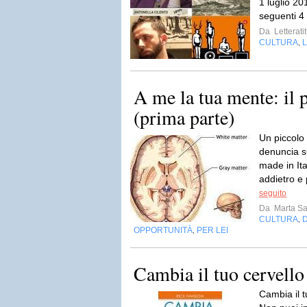
1 luglio 201
seguenti 4
Da
Letterati
CULTURA
L
,
A me la tua mente: il 
(prima parte)
Un piccolo
denuncia s
made in Ita
addietro e 
seguito
Da
Marta S
CULTURA
,
OPPORTUNITÀ
PER LEI
,
Cambia il tuo cervell
Cambia il t