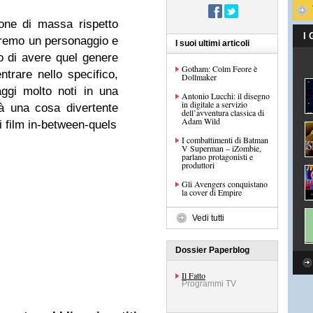
one di massa rispetto
I
Avremo un personaggio e
I suoi ultimi articoli
o di avere quel genere
Gotham: Colm Feore è
trare nello specifico,
Dollmaker
ggi molto noti in una
Antonio Lucchi: il disegno
in digitale a servizio
rà una cosa divertente
dell’avventura classica di
Adam Wild
i film in-between-quels
I combattimenti di Batman
V Superman – iZombie,
parlano protagonisti e
produttori
Gli Avengers conquistano
la cover di Empire
Vedi tutti
Dossier Paperblog
Il Fatto
Programmi TV