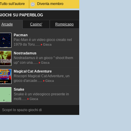
Tutto sull'autore
Diventa membro
 GIOCHI SU PAPERBLOG
Arcade
Casino'
Rompicapo
Pacman
Pac-Man é un video gioco creato nel
1979 da Toru......
Gioca
Nostradamus
Nostradamus è un gioco " shoot them
up" con una......
Gioca
Magical Cat Adventure
Riscopri Magical Cat Adventure, un
gioco d'arcade......
Gioca
Snake
Snake è un videogioco presente in
molti......
Gioca
Scopri lo spazio giochi di