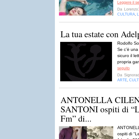
Leggere il s
Da
Lorenzo
CULTURA
L
,
La tua estate con Adel
Rodolfo So
Se c’è una
sicuro il l
propria gar
seguito
Da
Signorade
ARTE
CUL
,
ANTONELLA CILEN
SANTONI ospiti di “Le
Fm” di...
ANTONELL
ospiti di “