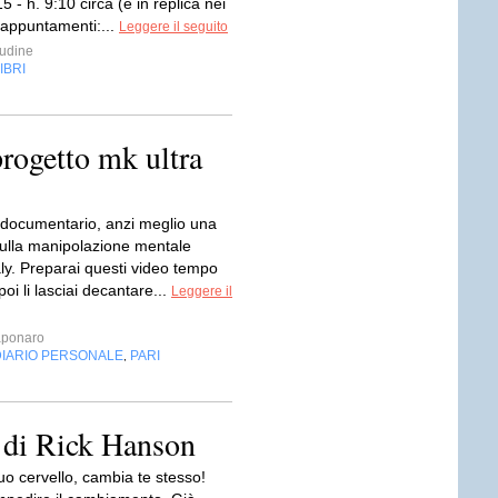
5 - h. 9:10 circa (e in replica nei
 appuntamenti:...
Leggere il seguito
tudine
IBRI
progetto mk ultra
 documentario, anzi meglio una
ulla manipolazione mentale
ly. Preparai questi video tempo
poi li lasciai decantare...
Leggere il
aponaro
DIARIO PERSONALE
PARI
,
o di Rick Hanson
uo cervello, cambia te stesso!