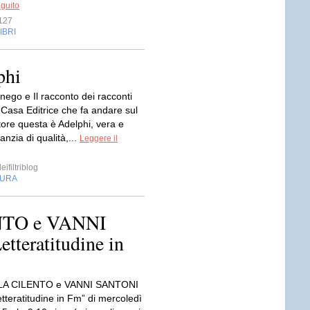
eguito
127
IBRI
phi
nego e Il racconto dei racconti
 Casa Editrice che fa andare sul
ettore questa è Adelphi, vera e
anzia di qualità,...
Leggere il
ifiltriblog
TURA
TO e VANNI
tteratitudine in
A CILENTO e VANNI SANTONI
Letteratitudine in Fm” di mercoledì