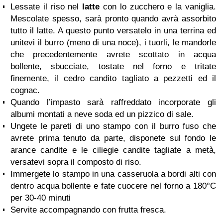
Lessate il riso nel
latte
con lo zucchero e la vaniglia.
Mescolate spesso, sarà pronto quando avrà assorbito
tutto il latte. A questo punto versatelo in una terrina ed
unitevi il burro (meno di una noce), i tuorli, le mandorle
che precedentemente avrete scottato in acqua
bollente, sbucciate, tostate nel forno e tritate
finemente, il cedro candito tagliato a pezzetti ed il
cognac.
Quando l’impasto sarà raffreddato incorporate gli
albumi montati a neve soda ed un pizzico di sale.
Ungete le pareti di uno stampo con il burro fuso che
avrete prima tenuto da parte, disponete sul fondo le
arance candite e le ciliegie candite tagliate a metà,
versatevi sopra il composto di riso.
Immergete lo stampo in una casseruola a bordi alti con
dentro acqua bollente e fate cuocere nel forno a 180°C
per 30-40 minuti
Servite accompagnando con frutta fresca.