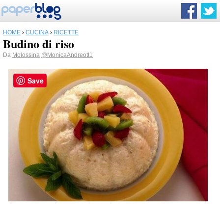
HOME
›
CUCINA
›
RICETTE
Budino di riso
Da
Molossina
@MonicaAndreott1
Save