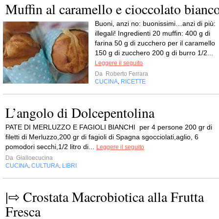
Muffin al caramello e cioccolato bianc
Buoni, anzi no: buonissimi…anzi di più:
illegali! Ingredienti 20 muffin: 400 g di
farina 50 g di zucchero per il caramello
150 g di zucchero 200 g di burro 1/2...
Leggere il seguito
Da
Roberto Ferrara
CUCINA
RICETTE
,
L’angolo di Dolcepentolina
PATE DI MERLUZZO E FAGIOLI BIANCHI per 4 persone 200 gr di
filetti di Merluzzo,200 gr di fagioli di Spagna sgocciolati,aglio, 6
pomodori secchi,1/2 litro di...
Leggere il seguito
Da
Gialloecucina
CUCINA
CULTURA
LIBRI
,
,
|⇨ Crostata Macrobiotica alla Frutta
Fresca