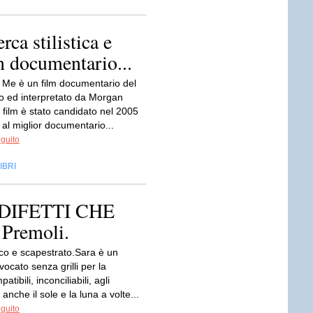
ca stilistica e
un documentario...
 Me è un film documentario del
to ed interpretato da Morgan
l film è stato candidato nel 2005
 al miglior documentario...
eguito
IBRI
I DIFETTI CHE
Premoli.
cco e scapestrato.Sara è un
ocato senza grilli per la
atibili, inconciliabili, agli
anche il sole e la luna a volte...
eguito