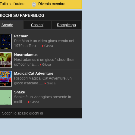
Tutto sull'autore
Diventa membro
 GIOCHI SU PAPERBLOG
Arcade
Casino'
Rompicapo
Pacman
Pac-Man é un video gioco creato nel
1979 da Toru......
Gioca
Nostradamus
Nostradamus è un gioco " shoot them
up" con una......
Gioca
Magical Cat Adventure
Riscopri Magical Cat Adventure, un
gioco d'arcade......
Gioca
Snake
Snake è un videogioco presente in
molti......
Gioca
Scopri lo spazio giochi di