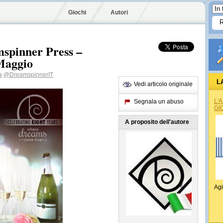
Giochi
Autori
spinner Press –
 Maggio
a
@DreamspinnerIT
L
Vedi articolo originale
L'
Segnala un abuso
GI
A proposito dell'autore
Agi