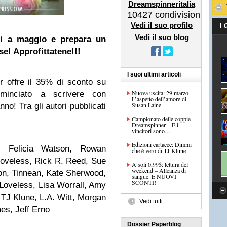
Dreamspinneritalia
10427
condivisioni
Vedi il suo profilo
I
Vedi il suo blog
i a maggio e prepara un
e! Approfittatene!!!
I suoi ultimi articoli
 offre il 35% di sconto su
Nuova uscita: 29 marzo –
ominciato a scrivere con
L’aspetto dell’amore di
Susan Laine
no! Tra gli autori pubblicati
Campionato delle coppie
Dreamspinner – E i
vincitori sono…
Edizioni cartacee: Dimmi
, Felicia Watson, Rowan
che è vero di TJ Klune
oveless, Rick R. Reed, Sue
A soli 0,99$: lettura del
weekend – Alleanza di
n, Tinnean, Kate Sherwood,
sangue. E NUOVI
SCONTI!
Loveless, Lisa Worrall, Amy
 TJ Klune, L.A. Witt, Morgan
Vedi tutti
es, Jeff Erno
Dossier Paperblog