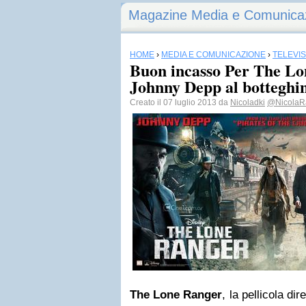
Magazine Media e Comunica
HOME
›
MEDIA E COMUNICAZIONE
›
TELEVI
Buon incasso Per The Lo
Johnny Depp al botteghin
Creato il 07 luglio 2013 da
Nicoladki
@NicolaR
The Lone Ranger
, la pellicola di