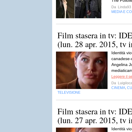
The Follow
Da
Linda93
MEDIA E C
Film stasera in tv:
(lun. 28 apr. 2015, tv 
Identità vio
canadese-
Angelina J
mediaticam
Leggere il s
Da
Luigiloca
CINEMA
CU
,
TELEVISIONE
Film stasera in tv:
(lun. 27 apr. 2015, tv 
Identità vio