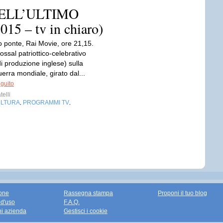
 QUELL’ULTIMO
15 – tv in chiaro)
o ponte, Rai Movie, ore 21,15.
lossal patriottico-celebrativo
i produzione inglese) sulla
rra mondiale, girato dal...
eguito
telli
LTURA
PROGRAMMI TV
,
,
one
Rassegna stampa
Proponi il tuo blog
 d'uso
F.A.Q.
ni azienda
Gestisci i cookie