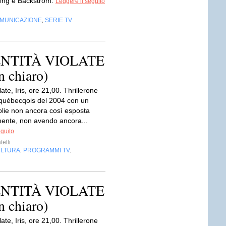
ing e Backstrom.
Leggere il seguito
OMUNICAZIONE
SERIE TV
,
 IDENTITÀ VIOLATE
in chiaro)
late, Iris, ore 21,00. Thrillerone
québecqois del 2004 con un
olie non ancora così esposta
ente, non avendo ancora...
eguito
telli
LTURA
PROGRAMMI TV
,
,
 IDENTITÀ VIOLATE
in chiaro)
late, Iris, ore 21,00. Thrillerone