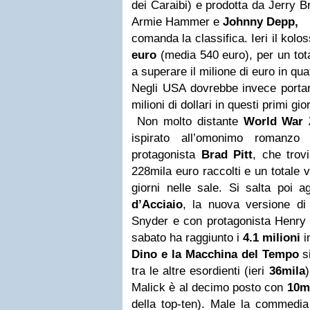
dei Caraibi) e prodotta da Jerry B
Armie Hammer e
Johnny Depp,
comanda la classifica. Ieri il kolos
euro
(media 540 euro), per un tota
a superare il milione di euro in quat
Negli USA dovrebbe invece porta
milioni di dollari in questi primi g
Non molto distante
World War 
ispirato all’omonimo romanz
protagonista
Brad Pitt
, che tro
228mila euro raccolti e un totale 
giorni nelle sale. Si salta poi a
d’Acciaio
, la nuova versione di
Snyder e con protagonista Henry C
sabato ha raggiunto i
4.1 milioni
in
Dino e la Macchina del Tempo
s
tra le altre esordienti (ieri
36mila
Malick è al decimo posto con
10m
della top-ten). Male la commedi