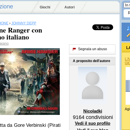
zione
Giochi
Autori
SIONE
›
JOHNNY DEPP
ne Ranger con
o italiano
aiano
L
Segnala un abuso
L'
A proposito dell'autore
GI
Agi
Nicoladki
9164
condivisioni
Vedi il suo profilo
retta da Gore Verbinski (Pirati