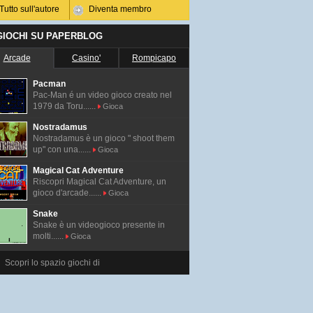
Tutto sull'autore
Diventa membro
 GIOCHI SU PAPERBLOG
Arcade
Casino'
Rompicapo
Pacman
Pac-Man é un video gioco creato nel
1979 da Toru......
Gioca
Nostradamus
Nostradamus è un gioco " shoot them
up" con una......
Gioca
Magical Cat Adventure
Riscopri Magical Cat Adventure, un
gioco d'arcade......
Gioca
Snake
Snake è un videogioco presente in
molti......
Gioca
Scopri lo spazio giochi di