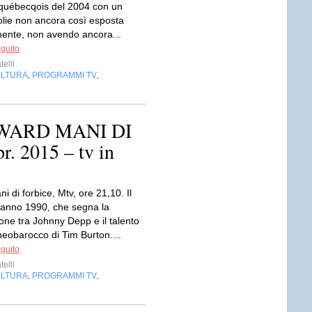
québecqois del 2004 con un
olie non ancora così esposta
ente, non avendo ancora...
eguito
telli
LTURA
PROGRAMMI TV
,
,
 EDWARD MANI DI
. 2015 – tv in
 di forbice, Mtv, ore 21,10. Il
, anno 1990, che segna la
one tra Johnny Depp e il talento
neobarocco di Tim Burton....
eguito
telli
LTURA
PROGRAMMI TV
,
,