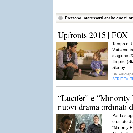
Possono interessarti anche questi art
Upfronts 2015 | FOX
Tempo di U
Vediamo in
stagione 2
Empire (St
Sleepy...
Le
Da
Parolepe
SERIE TV
T
,
“Lucifer” e “Minority 
nuovi drama ordinati 
Per la sta
ordinato d
“Minority R