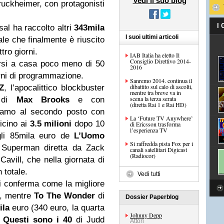
Vedi il suo blog
ruckheimer, con protagonisti
I
sal ha raccolto altri
343mila
I suoi ultimi articoli
le che finalmente è riuscito
tro giorni.
IAB Italia ha eletto Il
Consiglio Direttivo 2014-
rsi a casa poco meno di 50
2016
iorni di programmazione.
Sanremo 2014. continua il
dibattito sul calo di ascolti,
Z
, l’apocalittico blockbuster
mentre tra breve va in
scena la terza serata
o di
Max Brooks
e con
(diretta Rai 1 e Rai HD)
viamo al secondo posto con
La ‘Future TV Anywhere’
vicino ai
3.5 milioni
dopo 10
di Ericsson trasforma
l’esperienza TV
gli 85mila euro de
L’Uomo
Si raffredda pista Fox per i
 Superman diretta da Zack
canali satellitari Digicast
(Radiocor)
avill, che nella giornata di
 totale.
Vedi tutti
i conferma come la migliore
), mentre
To The Wonder
di
Dossier Paperblog
ila
euro (340 euro, la quarta
Johnny Depp
a
Questi sono i 40
di Judd
Attori