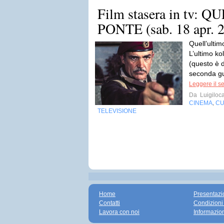
Film stasera in tv:
PONTE (sab. 18 apr. 20
Quell’ultim
L’ultimo ko
(questo è d
seconda gue
Leggere il s
Da
Luigiloca
CINEMA
CU
,
TELEVISIONE
Home
Presentazi
Contatti
Condizioni
Lavora con noi
Informazio