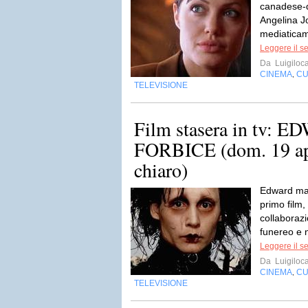
canadese-
Angelina J
mediaticam
Leggere il s
Da
Luigiloca
CINEMA
CU
,
TELEVISIONE
Film stasera in tv:
FORBICE (dom. 19 apr
chiaro)
Edward mani
primo film
collaborazi
funereo e 
Leggere il s
Da
Luigiloca
CINEMA
CU
,
TELEVISIONE