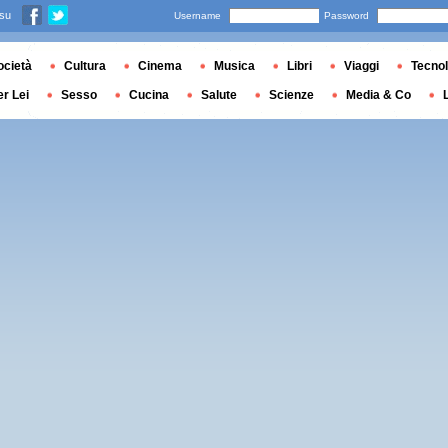
 su
Username
Password
ocietà
Cultura
Cinema
Musica
Libri
Viaggi
Tecnol
er Lei
Sesso
Cucina
Salute
Scienze
Media & Co