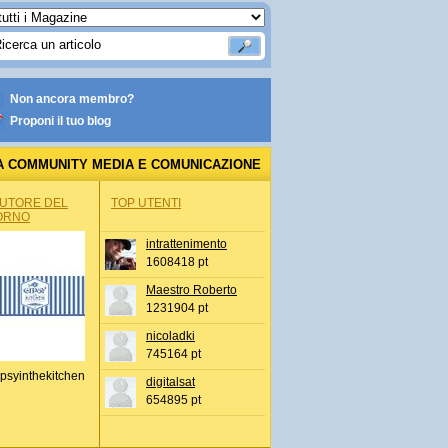
Non ancora membro?
Proponi il tuo blog
A COMMUNITY MEDIA E COMUNICAZIONE
AUTORE DEL
TOP UTENTI
ORNO
intrattenimento
1608418 pt
Maestro Roberto
1231904 pt
nicoladki
745164 pt
psyinthekitchen
digitalsat
654895 pt