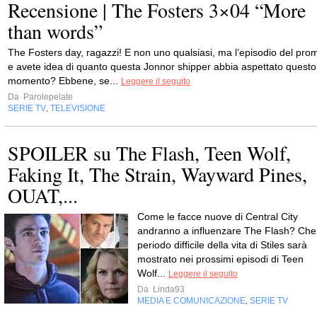
Recensione | The Fosters 3×04 “More
than words”
The Fosters day, ragazzi! E non uno qualsiasi, ma l’episodio del pro
e avete idea di quanto questa Jonnor shipper abbia aspettato questo
momento? Ebbene, se...
Leggere il seguito
Da
Parolepelate
SERIE TV
TELEVISIONE
,
SPOILER su The Flash, Teen Wolf,
Faking It, The Strain, Wayward Pines,
OUAT,...
Come le facce nuove di Central City
andranno a influenzare The Flash? Che
periodo difficile della vita di Stiles sarà
mostrato nei prossimi episodi di Teen
Wolf...
Leggere il seguito
Da
Linda93
MEDIA E COMUNICAZIONE
SERIE TV
,