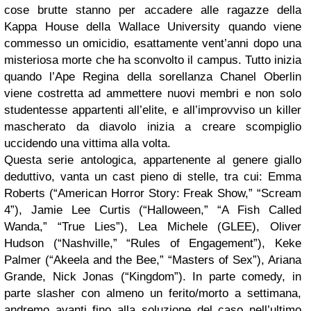
cose brutte stanno per accadere alle ragazze della
Kappa House della Wallace University quando viene
commesso un omicidio, esattamente vent’anni dopo una
misteriosa morte che ha sconvolto il campus. Tutto inizia
quando l’Ape Regina della sorellanza Chanel Oberlin
viene costretta ad ammettere nuovi membri e non solo
studentesse appartenti all’elite, e all’improvviso un killer
mascherato da diavolo inizia a creare scompiglio
uccidendo una vittima alla volta.
Questa serie antologica, appartenente al genere giallo
deduttivo, vanta un cast pieno di stelle, tra cui: Emma
Roberts (“American Horror Story: Freak Show,” “Scream
4”), Jamie Lee Curtis (“Halloween,” “A Fish Called
Wanda,” “True Lies”), Lea Michele (GLEE), Oliver
Hudson (“Nashville,” “Rules of Engagement”), Keke
Palmer (“Akeela and the Bee,” “Masters of Sex”), Ariana
Grande, Nick Jonas (“Kingdom”). In parte comedy, in
parte slasher con almeno un ferito/morto a settimana,
andremo avanti fino alla soluzione del caso nell’ultimo