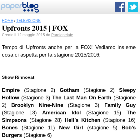
HOME
›
TELEVISIONE
Upfronts 2015 | FOX
Creato il 12 maggio 2015 da
Parolepelate
Tempo di Upfronts anche per la FOX! Vediamo insieme
cosa ci aspetta per la stagione 2015/2016:
Show Rinnovati
Empire
(Stagione 2)
Gotham
(Stagione 2)
Sleepy
Hollow
(Stagione 3)
The Last Man On Earth
(Stagione
2)
Brooklyn Nine-Nine
(Stagione 3)
Family Guy
(Stagione 13)
American Idol
(Stagione 15)
The
Simpsons
(Stagione 28)
Hell’s Kitchen
(Stagione 16)
Bones
(Stagione 11)
New Girl
(stagione 5)
Bob’s
Burgers
(Stagione 6)