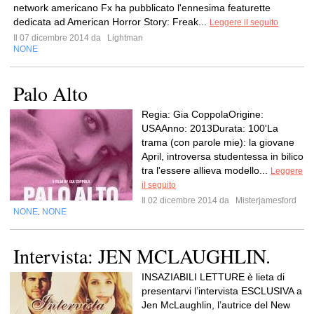
network americano Fx ha pubblicato l'ennesima featurette
dedicata ad American Horror Story: Freak...
Leggere il seguito
Il 07 dicembre 2014 da
Lightman
NONE
Palo Alto
Regia: Gia CoppolaOrigine:
USAAnno: 2013Durata: 100'La
trama (con parole mie): la giovane
April, introversa studentessa in bilico
tra l'essere allieva modello...
Leggere
il seguito
Il 02 dicembre 2014 da
Misterjamesford
NONE
NONE
,
Intervista: JEN MCLAUGHLIN.
INSAZIABILI LETTURE è lieta di
presentarvi l’intervista ESCLUSIVA a
Jen McLaughlin, l’autrice del New