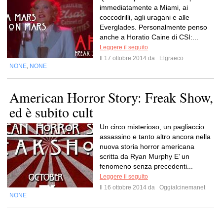
immediatamente a Miami, ai
coccodrilli, agli uragani e alle
Everglades. Personalmente penso
anche a Horatio Caine di CSI:...
Leggere il seguito
Il 17 ottobre 2014 da
Elgraeco
NONE
NONE
,
American Horror Story: Freak Show,
ed è subito cult
Un circo misterioso, un pagliaccio
assassino e tanto altro ancora nella
nuova storia horror americana
scritta da Ryan Murphy E’ un
fenomeno senza precedenti...
Leggere il seguito
Il 16 ottobre 2014 da
Oggialcinemanet
NONE