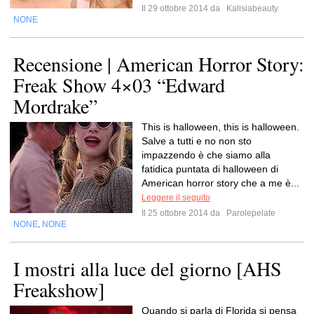
Il 29 ottobre 2014 da
Kalisiabeauty
NONE
Recensione | American Horror Story:
Freak Show 4×03 “Edward
Mordrake”
This is halloween, this is halloween.
Salve a tutti e no non sto
impazzendo è che siamo alla
fatidica puntata di halloween di
American horror story che a me è...
Leggere il seguito
Il 25 ottobre 2014 da
Parolepelate
NONE
NONE
,
I mostri alla luce del giorno [AHS
Freakshow]
Quando si parla di Florida si pensa