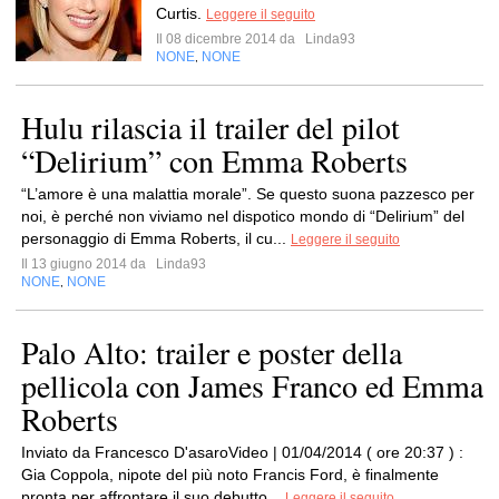
Curtis.
Leggere il seguito
Il 08 dicembre 2014 da
Linda93
NONE
NONE
,
Hulu rilascia il trailer del pilot
“Delirium” con Emma Roberts
“L’amore è una malattia morale”. Se questo suona pazzesco per
noi, è perché non viviamo nel dispotico mondo di “Delirium” del
personaggio di Emma Roberts, il cu...
Leggere il seguito
Il 13 giugno 2014 da
Linda93
NONE
NONE
,
Palo Alto: trailer e poster della
pellicola con James Franco ed Emma
Roberts
Inviato da Francesco D'asaroVideo | 01/04/2014 ( ore 20:37 ) :
Gia Coppola, nipote del più noto Francis Ford, è finalmente
pronta per affrontare il suo debutto...
Leggere il seguito