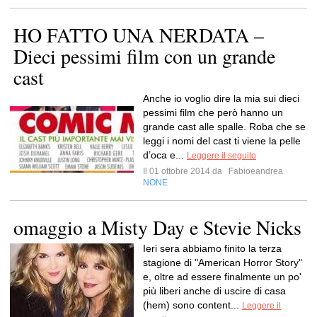
HO FATTO UNA NERDATA –
Dieci pessimi film con un grande
cast
Anche io voglio dire la mia sui dieci
pessimi film che però hanno un
grande cast alle spalle. Roba che se
leggi i nomi del cast ti viene la pelle
d’oca e...
Leggere il seguito
Il 01 ottobre 2014 da
Fabioeandrea
NONE
omaggio a Misty Day e Stevie Nicks
Ieri sera abbiamo finito la terza
stagione di "American Horror Story"
e, oltre ad essere finalmente un po'
più liberi anche di uscire di casa
(hem) sono content...
Leggere il