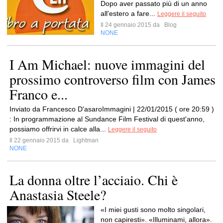
Dopo aver passato più di un anno
all'estero a fare...
Leggere il seguito
Il 24 gennaio 2015 da
Blog
NONE
I Am Michael: nuove immagini del
prossimo controverso film con James
Franco e...
Inviato da Francesco D'asaroImmagini | 22/01/2015 ( ore 20:59 )
: In programmazione al Sundance Film Festival di quest'anno,
possiamo offrirvi in calce alla...
Leggere il seguito
Il 22 gennaio 2015 da
Lightman
NONE
La donna oltre l’acciaio. Chi è
Anastasia Steele?
«I miei gusti sono molto singolari,
non capiresti». «Illuminami, allora».