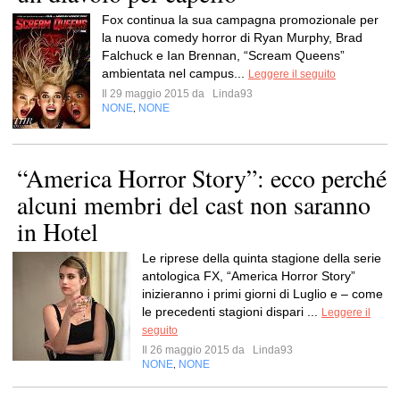
Fox continua la sua campagna promozionale per
la nuova comedy horror di Ryan Murphy, Brad
Falchuck e Ian Brennan, “Scream Queens”
ambientata nel campus...
Leggere il seguito
Il 29 maggio 2015 da
Linda93
NONE
NONE
,
“America Horror Story”: ecco perché
alcuni membri del cast non saranno
in Hotel
Le riprese della quinta stagione della serie
antologica FX, “America Horror Story”
inizieranno i primi giorni di Luglio e – come
le precedenti stagioni dispari ...
Leggere il
seguito
Il 26 maggio 2015 da
Linda93
NONE
NONE
,