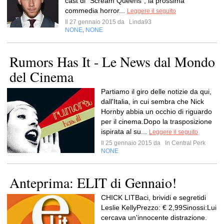
cast di “Scream Queens”, la prossima
commedia horror...
Leggere il seguito
Il 27 gennaio 2015 da
Linda93
NONE
NONE
,
Rumors Has It - Le News dal Mondo
del Cinema
Partiamo il giro delle notizie da qui,
dall'Italia, in cui sembra che Nick
Hornby abbia un occhio di riguardo
per il cinema.Dopo la trasposizione
ispirata al su...
Leggere il seguito
Il 25 gennaio 2015 da
In Central Perk
NONE
Anteprima: ELIT di Gennaio!
CHICK LITBaci, brividi e segretidi
Leslie KellyPrezzo: € 2,99Sinossi:Lui
cercava un'innocente distrazione.