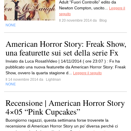
Adult “Fuori Controllo” edito da
Newton Compton, uscito...
Leggere il
seguito
Il 20 novembre 2014 da
Blog
NONE
American Horror Story: Freak Show,
una featurette sui set della serie Fx
Inviato da Luca RosatiVideo | 14/11/2014 ( ore 23:07 ) : Fx ha
pubblicato una nuova featurette da American Horror Story: Freak
Show, ovvero la quarta stagione d...
Leggere il seguito
Il 14 novembre 2014 da
Lightman
NONE
Recensione | American Horror Story
4×05 “Pink Cupcakes”
Buongiorno ragazzi, questa settimana forse troverete la
recensione di American Horror Story un po’ diversa perché ci