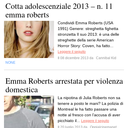
Cotta adolescenziale 2013 – n. 11
emma roberts
Condividi Emma Roberts (USA
1991) Genere: streghetta fighetta
stronzetta Il suo 2013: è una delle
streghette della serie American
Horror Story: Coven, ha fatto...
Leggere il seguito
Il 08 dicembre 2013 da
Cannibal Kid
NONE
Emma Roberts arrestata per violenza
domestica
La nipotina di Julia Roberts non sa
tenere a posto le mani? La polizia di
Montreal le ha fatto passare una
notte al fresco con l’accusa di aver
picchiato il...
Leggere il seguito
Il 20 luglio 2013 da
Oggialcinemanet