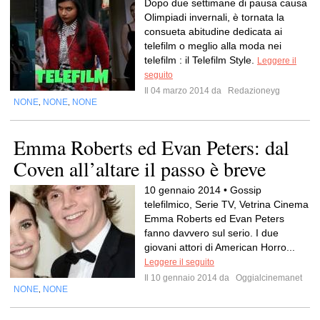
Dopo due settimane di pausa causa
Olimpiadi invernali, è tornata la
consueta abitudine dedicata ai
telefilm o meglio alla moda nei
telefilm : il Telefilm Style.
Leggere il
seguito
Il 04 marzo 2014 da
Redazioneyg
NONE
NONE
NONE
,
,
Emma Roberts ed Evan Peters: dal
Coven all’altare il passo è breve
10 gennaio 2014 • Gossip
telefilmico, Serie TV, Vetrina Cinema
Emma Roberts ed Evan Peters
fanno davvero sul serio. I due
giovani attori di American Horro...
Leggere il seguito
Il 10 gennaio 2014 da
Oggialcinemanet
NONE
NONE
,