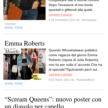
conquistare star e donne comuni.
Dopo l’invasione di low boots
spuntati e glitterati alla quale...
Leggere il seguito
Il 18 novembre 2011 da
Alessandra
Casciaro
NONE
NONE
,
Emma Roberts
Quando Whowhatwear pubblicò
come ragazza del giorno Emma
Roberts (nipote di Julia Roberts),
non fui per nulla d' accordo.Che ha
di speciale?Spulciando però sul...
Leggere il seguito
Il 02 marzo 2011 da
Rockandfiocc
NONE
NONE
,
“Scream Queens”: nuovo poster con
un diavolo per capello