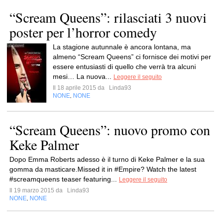
“Scream Queens”: rilasciati 3 nuovi
poster per l’horror comedy
La stagione autunnale è ancora lontana, ma
almeno “Scream Queens” ci fornisce dei motivi per
essere entusiasti di quello che verrà tra alcuni
mesi… La nuova...
Leggere il seguito
Il 18 aprile 2015 da
Linda93
NONE
NONE
,
“Scream Queens”: nuovo promo con
Keke Palmer
Dopo Emma Roberts adesso è il turno di Keke Palmer e la sua
gomma da masticare.Missed it in #Empire? Watch the latest
#screamqueens teaser featuring...
Leggere il seguito
Il 19 marzo 2015 da
Linda93
NONE
NONE
,