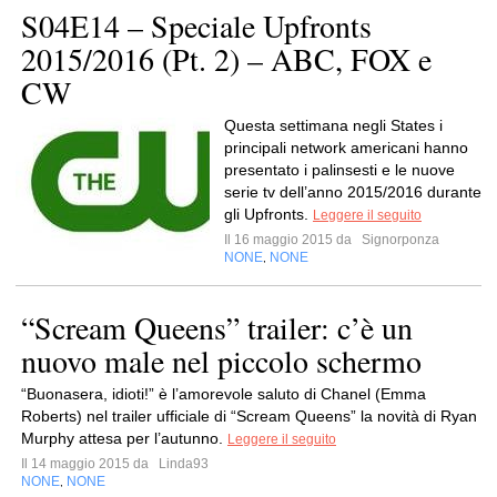
S04E14 – Speciale Upfronts
2015/2016 (Pt. 2) – ABC, FOX e
CW
Questa settimana negli States i
principali network americani hanno
presentato i palinsesti e le nuove
serie tv dell’anno 2015/2016 durante
gli Upfronts.
Leggere il seguito
Il 16 maggio 2015 da
Signorponza
NONE
NONE
,
“Scream Queens” trailer: c’è un
nuovo male nel piccolo schermo
“Buonasera, idioti!” è l’amorevole saluto di Chanel (Emma
Roberts) nel trailer ufficiale di “Scream Queens” la novità di Ryan
Murphy attesa per l’autunno.
Leggere il seguito
Il 14 maggio 2015 da
Linda93
NONE
NONE
,