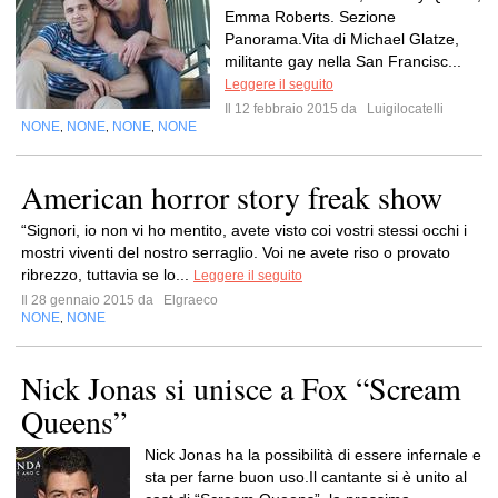
Emma Roberts. Sezione
Panorama.Vita di Michael Glatze,
militante gay nella San Francisc...
Leggere il seguito
Il 12 febbraio 2015 da
Luigilocatelli
NONE
NONE
NONE
NONE
,
,
,
American horror story freak show
“Signori, io non vi ho mentito, avete visto coi vostri stessi occhi i
mostri viventi del nostro serraglio. Voi ne avete riso o provato
ribrezzo, tuttavia se lo...
Leggere il seguito
Il 28 gennaio 2015 da
Elgraeco
NONE
NONE
,
Nick Jonas si unisce a Fox “Scream
Queens”
Nick Jonas ha la possibilità di essere infernale e
sta per farne buon uso.Il cantante si è unito al