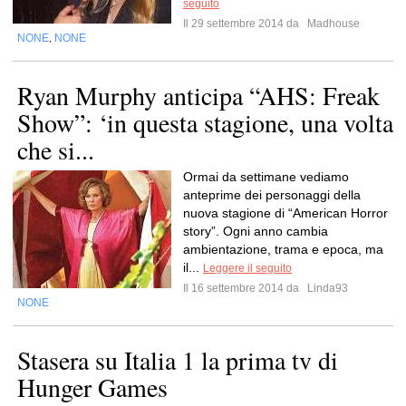
seguito
Il 29 settembre 2014 da
Madhouse
NONE
NONE
,
Ryan Murphy anticipa “AHS: Freak
Show”: ‘in questa stagione, una volta
che si...
Ormai da settimane vediamo
anteprime dei personaggi della
nuova stagione di “American Horror
story”. Ogni anno cambia
ambientazione, trama e epoca, ma
il...
Leggere il seguito
Il 16 settembre 2014 da
Linda93
NONE
Stasera su Italia 1 la prima tv di
Hunger Games