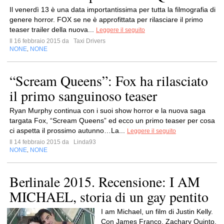
Il venerdì 13 è una data importantissima per tutta la filmografia di
genere horror. FOX se ne è approfittata per rilasciare il primo
teaser trailer della nuova...
Leggere il seguito
Il 16 febbraio 2015 da
Taxi Drivers
NONE
NONE
,
“Scream Queens”: Fox ha rilasciato
il primo sanguinoso teaser
Ryan Murphy continua con i suoi show horror e la nuova saga
targata Fox, “Scream Queens” ed ecco un primo teaser per cosa
ci aspetta il prossimo autunno…La...
Leggere il seguito
Il 14 febbraio 2015 da
Linda93
NONE
NONE
,
Berlinale 2015. Recensione: I AM
MICHAEL, storia di un gay pentito
I am Michael, un film di Justin Kelly.
Con James Franco, Zachary Quinto,