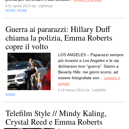
Il 01 aprile 2014 da
Lightman
NONE
NONE
,
Guerra ai pararazzi: Hillary Duff
chiama la polizia, Emma Roberts
copre il volto
LOS ANGELES – Paparazzi sempre
più invasivi a Los Angeles e le vip
dichiarano loro “guerra”. Siamo a
Beverly Hills: nei giorni scorsi, ad
essere fotografate son...
Leggere il
seguito
Il 18 marzo 2014 da
Ladyblitz
NONE
Telefilm Style // Mindy Kaling,
Crystal Reed e Emma Roberts