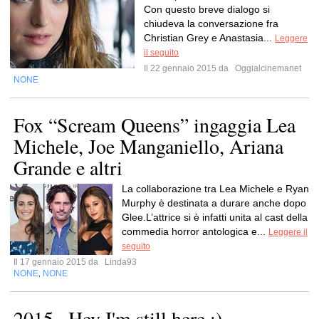
Con questo breve dialogo si
chiudeva la conversazione fra
Christian Grey e Anastasia...
Leggere
il seguito
Il 22 gennaio 2015 da
Oggialcinemanet
NONE
Fox “Scream Queens” ingaggia Lea
Michele, Joe Manganiello, Ariana
Grande e altri
La collaborazione tra Lea Michele e Ryan
Murphy è destinata a durare anche dopo
Glee.L’attrice si è infatti unita al cast della
commedia horror antologica e...
Leggere il
seguito
Il 17 gennaio 2015 da
Linda93
NONE
NONE
,
2015...Hey I'm still here :)