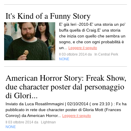
It's Kind of a Funny Story
E' già Ieri -2010-E' una storia un po'
buffa quella di Craig.E' una storia
che inizia con quello che sembra un
sogno, e che con ogni probabilità è
un...
Leggere il seguito
Il 03 ottobre 2014 da
In Central Perk
NONE
American Horror Story: Freak Show,
due character poster dal personaggio
di Glori...
Inviato da Luca RosatiImmagini | 02/10/2014 ( ore 23:10 ) : Fx ha
pubblicato in rete due character poster di Gloria Mott (Frances
Conroy) da American Horror...
Leggere il seguito
Il 03 ottobre 2014 da
Lightman
NONE