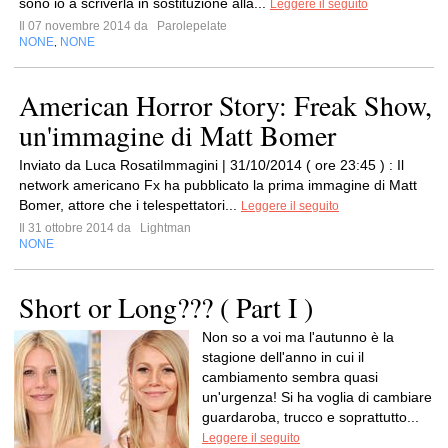
sono io a scriverla in sostituzione alla...
Leggere il seguito
Il 07 novembre 2014 da
Parolepelate
NONE
NONE
,
American Horror Story: Freak Show,
un'immagine di Matt Bomer
Inviato da Luca RosatiImmagini | 31/10/2014 ( ore 23:45 ) : Il
network americano Fx ha pubblicato la prima immagine di Matt
Bomer, attore che i telespettatori...
Leggere il seguito
Il 31 ottobre 2014 da
Lightman
NONE
Short or Long??? ( Part I )
Non so a voi ma l'autunno è la
stagione dell'anno in cui il
cambiamento sembra quasi
un'urgenza! Si ha voglia di cambiare
guardaroba, trucco e soprattutto...
Leggere il seguito