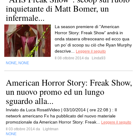
inquietante di Matt Bomer, un
infermale...
La season premiere di “American
Horror Story: Freak Show” andrà in
onda stasera oltreoceano ed ecco qua
un po’ di scoop su ciò che Ryan Murphy
descrive...
Leggere il seguito
Il 08 ottobre 2014 da
Linda93
NONE
NONE
,
American Horror Story: Freak Show,
un nuovo promo ed un lungo
sguardo alla...
Inviato da Luca RosatiVideo | 03/10/2014 ( ore 22:08 ) : Il
network americano Fx ha pubblicato del nuovo materiale
promozionale da American Horror Story: Freak...
Leggere il seguito
Il 03 ottobre 2014 da
Lightman
NONE