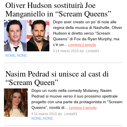
Oliver Hudson sostituirà Joe
Manganiello in “Scream Queens”
Dopo aver creato un po’ di noie alle
regina della musica di Nashville, Oliver
Hudson è diretto verso “Scream
Queens” di Fox da Ryan Murphy, ma
c’è un...
Leggere il seguito
Il 14 marzo 2015 da
Linda93
NONE
NONE
,
Nasim Pedrad si unisce al cast di
“Scream Queen”
Dopo un ruolo nella comedy Mulaney, Nasim
Pedrad si muove verso il suo prossimo spettrale
progetto con una parte da protagonista in “Scream
Queens”, novità di...
Leggere il seguito
Il 11 marzo 2015 da
Linda93
NONE
NONE
,