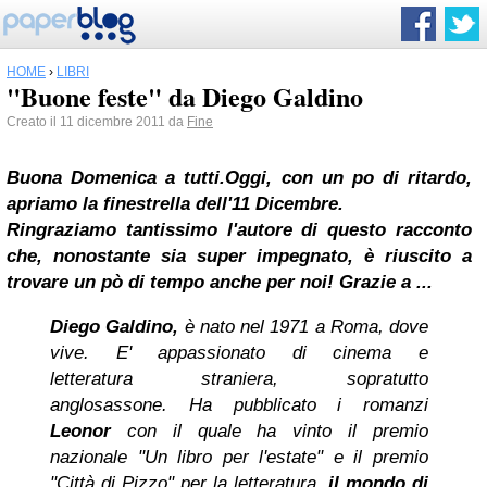
HOME
›
LIBRI
"Buone feste" da Diego Galdino
Creato il 11 dicembre 2011 da
Fine
Buona Domenica a tutti.
Oggi, con un po di ritardo,
apriamo la finestrella dell'11 Dicembre.
Ringraziamo tantissimo l'autore di questo racconto
che, nonostante sia super impegnato, è riuscito a
trovare un pò di tempo anche per noi!
Grazie a ...
Diego Galdino,
è nato nel 1971 a Roma, dove
vive. E' appassionato di cinema e
letteratura straniera, sopratutto
anglosassone.
Ha pubblicato i romanzi
Leonor
con il quale ha vinto il premio
nazionale "Un libro per l'estate" e il premio
"Città di Pizzo" per la letteratura,
il mondo di