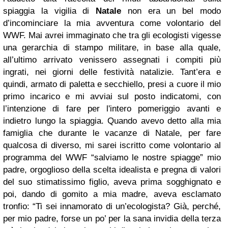
spiaggia la vigilia di
Natale
non era un bel modo
d’incominciare la mia avventura come volontario del
WWF. Mai avrei immaginato che tra gli ecologisti vigesse
una gerarchia di stampo militare, in base alla quale,
all’ultimo arrivato venissero assegnati i compiti più
ingrati, nei giorni delle festività natalizie. Tant’era e
quindi, armato di paletta e secchiello, presi a cuore il mio
primo incarico e mi avviai sul posto indicatomi, con
l’intenzione di fare per l'intero pomeriggio avanti e
indietro lungo la spiaggia. Quando avevo detto alla mia
famiglia che durante le vacanze di Natale, per fare
qualcosa di diverso, mi sarei iscritto come volontario al
programma del WWF “salviamo le nostre spiagge” mio
padre, orgoglioso della scelta idealista e pregna di valori
del suo stimatissimo figlio, aveva prima sogghignato e
poi, dando di gomito a mia madre, aveva esclamato
tronfio: “Ti sei innamorato di un’ecologista? Già, perché,
per mio padre, forse un po’ per la sana invidia della terza