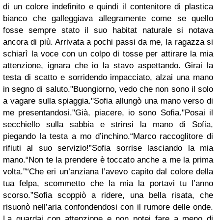
di un colore indefinito e quindi il contenitore di plastica
bianco che galleggiava allegramente come se quello
fosse sempre stato il suo habitat naturale si notava
ancora di più. Arrivata a pochi passi da me, la ragazza si
schiarì la voce con un colpo di tosse per attirare la mia
attenzione, ignara che io la stavo aspettando. Girai la
testa di scatto e sorridendo impacciato, alzai una mano
in segno di saluto."Buongiorno, vedo che non sono il solo
a vagare sulla spiaggia."Sofia allungò una mano verso di
me presentandosi."Già, piacere, io sono Sofia."Posai il
secchiello sulla sabbia e strinsi la mano di Sofia,
piegando la testa a mo d’inchino.“Marco raccoglitore di
rifiuti al suo servizio!”Sofia sorrise lasciando la mia
mano.“Non te la prendere è toccato anche a me la prima
volta.”“Che eri un’anziana l’avevo capito dal colore della
tua felpa, scommetto che la mia la portavi tu l’anno
scorso.”Sofia scoppiò a ridere, una bella risata, che
risuonò nell’aria confondendosi con il rumore delle onde.
La guardai con attenzione e non potei fare a meno di