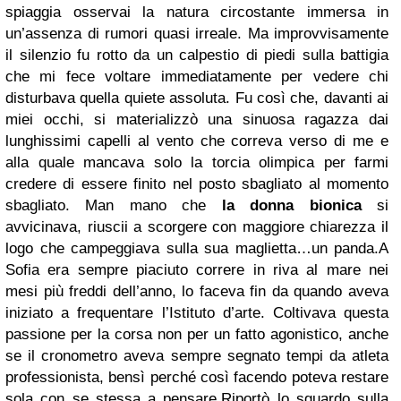
spiaggia osservai la natura circostante immersa in
un’assenza di rumori quasi irreale. Ma improvvisamente
il silenzio fu rotto da un calpestio di piedi sulla battigia
che mi fece voltare immediatamente per vedere chi
disturbava quella quiete assoluta. Fu così che, davanti ai
miei occhi, si materializzò una sinuosa ragazza dai
lunghissimi capelli al vento che correva verso di me e
alla quale mancava solo la torcia olimpica per farmi
credere di essere finito nel posto sbagliato al momento
sbagliato. Man mano che
la donna bionica
si
avvicinava, riuscii a scorgere con maggiore chiarezza il
logo che campeggiava sulla sua maglietta…un panda.A
Sofia era sempre piaciuto correre in riva al mare nei
mesi più freddi dell’anno, lo faceva fin da quando aveva
iniziato a frequentare l’Istituto d’arte. Coltivava questa
passione per la corsa non per un fatto agonistico, anche
se il cronometro aveva sempre segnato tempi da atleta
professionista, bensì perché così facendo poteva restare
sola con se stessa a pensare.Riportò lo sguardo sulla