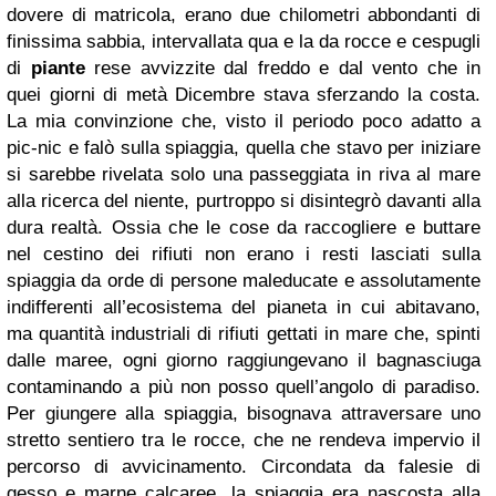
dovere di matricola, erano due chilometri abbondanti di
finissima sabbia, intervallata qua e la da rocce e cespugli
di
piante
rese avvizzite dal freddo e dal vento che in
quei giorni di metà Dicembre stava sferzando la costa.
La mia convinzione che, visto il periodo poco adatto a
pic-nic e falò sulla spiaggia, quella che stavo per iniziare
si sarebbe rivelata solo una passeggiata in riva al mare
alla ricerca del niente, purtroppo si disintegrò davanti alla
dura realtà. Ossia che le cose da raccogliere e buttare
nel cestino dei rifiuti non erano i resti lasciati sulla
spiaggia da orde di persone maleducate e assolutamente
indifferenti all’ecosistema del pianeta in cui abitavano,
ma quantità industriali di rifiuti gettati in mare che, spinti
dalle maree, ogni giorno raggiungevano il bagnasciuga
contaminando a più non posso quell’angolo di paradiso.
Per giungere alla spiaggia, bisognava attraversare uno
stretto sentiero tra le rocce, che ne rendeva impervio il
percorso di avvicinamento. Circondata da falesie di
gesso e marne calcaree, la spiaggia era nascosta alla