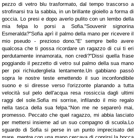
pezzo di vetro blu trasformato, dal tempo trascorso a
strofinarsi tra la sabbia, in un brillante gioiello a forma di
goccia. Lo presi e dopo averlo pulito con un lembo della
mia felpa lo porsi a Sofia."Souvenir signorina
Esmeralda?"Sofia aprì il palmo della mano per ricevere il
mio pseudo - prezioso dono."E' sempre bello avere
qualcosa che ti possa ricordare un ragazzo di cui ti eri
perdutamente innamorata, non credi?"Dissi quella frase
poggiando il pezzetto di vetro sul palmo della sua mano
per poi richiudergliela lentamente.
Un gabbiano passò
sopra le nostre teste emettendo il suo inconfondibile
suono e si diresse verso l'orizzonte planando a tutta
velocità sul pelo dell'acqua resa rossiccia dagli ultimi
raggi del sole.Sofia mi sorrise, infilando il mio regalo
nella tasca della sua felpa.“Non me ne separerò mai,
promesso. Peccato che quel ragazzo, mi abbia lasciato
per mettersi insieme ad un suo compagno di scuola.Lo
sguardo di Sofia si perse in un punto imprecisato del
mare, mentre con una mano cercava di coprirsi la bocca