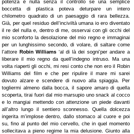
potenza è nulla senza il controllo se una semplice
boccetta di plastica poteva deturpare un intero
chilometro quadrato di un paesaggio di rara bellezza.
Già, per quel residuo dell’inciviltà umana io ero diventato
il re del nulla e, dentro di me, osservai con gli occhi del
mio sconforto la desolazione del mio regno e immaginai
per un lunghissimo secondo, di volare, di saltare come
l’attore
Robin Williams
‘al di là dei sogni’per andare a
liberare il mio regno da quell’indegno intruso. Ma una
volta riaperti gli occhi, mi resi conto che non ero il Robin
Williams del film e che per ripulire il mare mi sarei
dovuto alzare e scendere di nuovo alla spiaggia. Per
togliermi almeno dalla bocca, il sapore amaro di quella
scoperta, tirai fuori dal mio marsupio uno snack al cocco
e lo mangiai mettendo con attenzione un piede davanti
all’altro lungo il sentiero sconnesso. Quella dolcezza
ingerita m’implose dentro, dallo stomaco al cuore e poi
su, fino al punto del mio cervello, che in quel momento
sollecitava a pieno regime la mia delusione. Giunto alla