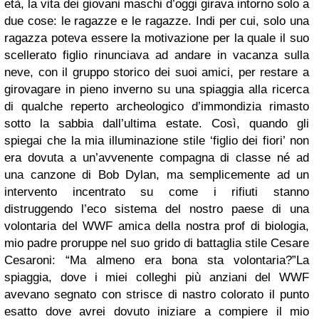
età, la vita dei giovani maschi d’oggi girava intorno solo a
due cose: le ragazze e le ragazze. Indi per cui, solo una
ragazza poteva essere la motivazione per la quale il suo
scellerato figlio rinunciava ad andare in vacanza sulla
neve, con il gruppo storico dei suoi amici, per restare a
girovagare in pieno inverno su una spiaggia alla ricerca
di qualche reperto archeologico d’immondizia rimasto
sotto la sabbia dall’ultima estate.
Così, quando gli
spiegai che la mia illuminazione stile ‘figlio dei fiori’ non
era dovuta a un’avvenente compagna di classe né ad
una canzone di Bob Dylan, ma semplicemente ad un
intervento incentrato su come i rifiuti stanno
distruggendo l’eco sistema del nostro paese di una
volontaria del WWF amica della nostra prof di biologia,
mio padre proruppe nel suo grido di battaglia stile Cesare
Cesaroni: “Ma almeno era bona sta volontaria?”La
spiaggia, dove i miei colleghi più anziani del WWF
avevano segnato con strisce di nastro colorato il punto
esatto dove avrei dovuto iniziare a compiere il mio