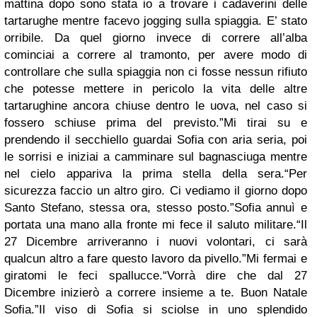
mattina dopo sono stata io a trovare i cadaverini delle
tartarughe mentre facevo jogging sulla spiaggia. E’ stato
orribile. Da quel giorno invece di correre all’alba
cominciai a correre al tramonto, per avere modo di
controllare che sulla spiaggia non ci fosse nessun rifiuto
che potesse mettere in pericolo la vita delle altre
tartarughine ancora chiuse dentro le uova, nel caso si
fossero schiuse prima del previsto.”Mi tirai su e
prendendo il secchiello guardai Sofia con aria seria, poi
le sorrisi e iniziai a camminare sul bagnasciuga mentre
nel cielo appariva la prima stella della sera.“Per
sicurezza faccio un altro giro. Ci vediamo il giorno dopo
Santo Stefano, stessa ora, stesso posto.”Sofia annuì e
portata una mano alla fronte mi fece il saluto militare.“Il
27 Dicembre arriveranno i nuovi volontari, ci sarà
qualcun altro a fare questo lavoro da pivello.”Mi fermai e
giratomi le feci spallucce.“Vorrà dire che dal 27
Dicembre inizierò a correre insieme a te. Buon Natale
Sofia.”Il viso di Sofia si sciolse in uno splendido