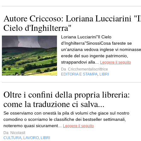
Autore Criccoso: Loriana Lucciarini "I
Cielo d'Inghilterra"
Loriana Lucciarini"Il Cielo
d'Inghilterra"SinossiCosa fareste se
un'anziana vedova inglese vi nominass
erede del suo ingente patrimonio,
strappandovi alla...
Leggere il seguito
Da
Cricchementaliscrittrice
EDITORIA E STAMPA
LIBRI
,
Oltre i confini della propria libreria:
come la traduzione ci salva...
Se osserviamo con onestà la pila di volumi che giace sul nostro
comodino o scorriamo le classifiche dei bestseller settimanali,
noteremo quasi sicurament...
Leggere il seguito
Da
Nicolasit
CULTURA
LAVORO
LIBRI
,
,