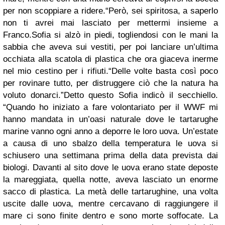
per non scoppiare a ridere.“Però, sei spiritosa, a saperlo
non ti avrei mai lasciato per mettermi insieme a
Franco.Sofia si alzò in piedi, togliendosi con le mani la
sabbia che aveva sui vestiti, per poi lanciare un’ultima
occhiata alla scatola di plastica che ora giaceva inerme
nel mio cestino per i rifiuti.“Delle volte basta così poco
per rovinare tutto, per distruggere ciò che la natura ha
voluto donarci.”Detto questo Sofia indicò il secchiello.
“Quando ho iniziato a fare volontariato per il WWF mi
hanno mandata in un’oasi naturale dove le tartarughe
marine vanno ogni anno a deporre le loro uova. Un’estate
a causa di uno sbalzo della temperatura le uova si
schiusero una settimana prima della data prevista dai
biologi. Davanti al sito dove le uova erano state deposte
la mareggiata, quella notte, aveva lasciato un enorme
sacco di plastica. La metà delle tartarughine, una volta
uscite dalle uova, mentre cercavano di raggiungere il
mare ci sono finite dentro e sono morte soffocate. La