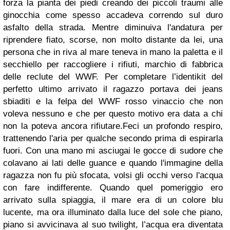
forza la pianta dei piedi creando dei piccoli traumi alle
ginocchia come spesso accadeva correndo sul duro
asfalto della strada. Mentre diminuiva l'andatura per
riprendere fiato, scorse, non molto distante da lei, una
persona che in riva al mare teneva in mano la paletta e il
secchiello per raccogliere i rifiuti, marchio di fabbrica
delle reclute del WWF. Per completare l’identikit del
perfetto ultimo arrivato il ragazzo portava dei jeans
sbiaditi e la felpa del WWF rosso vinaccio che non
voleva nessuno e che per questo motivo era data a chi
non la poteva ancora rifiutare.Feci un profondo respiro,
trattenendo l'aria per qualche secondo prima di espirarla
fuori. Con una mano mi asciugai le gocce di sudore che
colavano ai lati delle guance e quando l'immagine della
ragazza non fu più sfocata, volsi gli occhi verso l'acqua
con fare indifferente. Quando quel pomeriggio ero
arrivato sulla spiaggia, il mare era di un colore blu
lucente, ma ora illuminato dalla luce del sole che piano,
piano si avvicinava al suo twilight, l’acqua era diventata