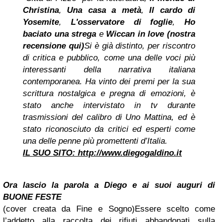
Christina
,
Una casa a metà
,
Il cardo di
Yosemite
,
L'osservatore di foglie
,
Ho
baciato una strega
e
Wiccan in love (nostra
recensione qui)
Si è già distinto, per riscontro
di critica e pubblico, come una delle voci più
interessanti della narrativa italiana
contemporanea. Ha vinto dei premi per la sua
scrittura nostalgica e pregna di emozioni, è
stato anche intervistato in tv durante
trasmissioni del calibro di Uno Mattina, ed è
stato riconosciuto da critici ed esperti come
una delle penne più promettenti d’Italia.
IL SUO SITO:
http://www.diegogaldino.it
Ora lascio la parola a Diego e ai suoi auguri di
BUONE FESTE
(cover creata da Fine e Sogno)
Essere scelto come
l’addetto alla raccolta dei rifiuti abbandonati sulla