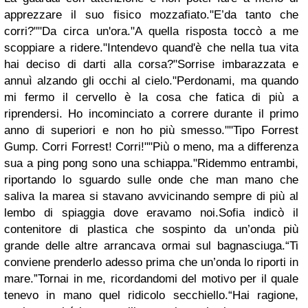
apprezzare il suo fisico mozzafiato."E’da tanto che
corri?""Da circa un'ora."A quella risposta toccò a me
scoppiare a ridere."Intendevo quand'è che nella tua vita
hai deciso di darti alla corsa?"
Sorrise imbarazzata e
annuì alzando gli occhi al cielo."Perdonami, ma quando
mi fermo il cervello è la cosa che fatica di più a
riprendersi. Ho incominciato a correre durante il primo
anno di superiori e non ho più smesso.""Tipo Forrest
Gump. Corri Forrest! Corri!""Più o meno, ma a differenza
sua a ping pong sono una schiappa."Ridemmo entrambi,
riportando lo sguardo sulle onde che man mano che
saliva la marea si stavano avvicinando sempre di più al
lembo di spiaggia dove eravamo noi.Sofia indicò il
contenitore di plastica che sospinto da un’onda più
grande delle altre arrancava ormai sul bagnasciuga.“Ti
conviene prenderlo adesso prima che un’onda lo riporti in
mare.”Tornai in me, ricordandomi del motivo per il quale
tenevo in mano quel ridicolo secchiello.“Hai ragione,