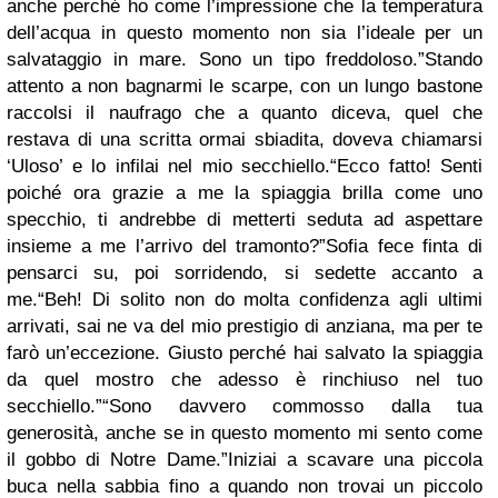
anche perché ho come l’impressione che la temperatura
dell’acqua in questo momento non sia l’ideale per un
salvataggio in mare. Sono un tipo freddoloso.”Stando
attento a non bagnarmi le scarpe, con un lungo bastone
raccolsi il naufrago che a quanto diceva, quel che
restava di una scritta ormai sbiadita, doveva chiamarsi
‘Uloso’ e lo infilai nel mio secchiello.“Ecco fatto! Senti
poiché ora grazie a me la spiaggia brilla come uno
specchio, ti andrebbe di metterti seduta ad aspettare
insieme a me l’arrivo del tramonto?”Sofia fece finta di
pensarci su, poi sorridendo, si sedette accanto a
me.“Beh! Di solito non do molta confidenza agli ultimi
arrivati, sai ne va del mio prestigio di anziana, ma per te
farò un’eccezione. Giusto perché hai salvato la spiaggia
da quel mostro che adesso è rinchiuso nel tuo
secchiello.”“Sono davvero commosso dalla tua
generosità, anche se in questo momento mi sento come
il gobbo di Notre Dame.”Iniziai a scavare una piccola
buca nella sabbia fino a quando non trovai un piccolo