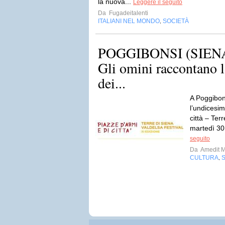
la nuova...
Leggere il seguito
Da
Fugadeitalenti
ITALIANI NEL MONDO
SOCIETÀ
,
POGGIBONSI (SIENA)
Gli omini raccontano la
dei...
A Poggibons
l’undicesim
città – Ter
martedì 30
seguito
Da
Amedit 
CULTURA
,