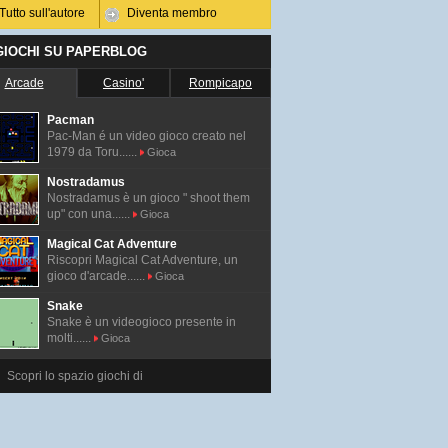
Tutto sull'autore
Diventa membro
 GIOCHI SU PAPERBLOG
Arcade
Casino'
Rompicapo
Pacman
Pac-Man é un video gioco creato nel
1979 da Toru......
Gioca
Nostradamus
Nostradamus è un gioco " shoot them
up" con una......
Gioca
Magical Cat Adventure
Riscopri Magical Cat Adventure, un
gioco d'arcade......
Gioca
Snake
Snake è un videogioco presente in
molti......
Gioca
Scopri lo spazio giochi di