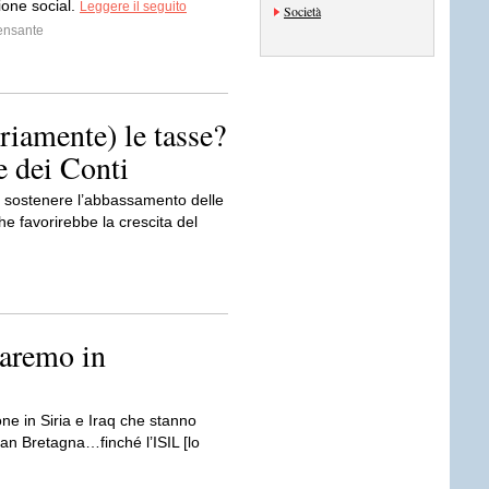
one social.
Leggere il seguito
Società
ensante
iamente) le tasse?
e dei Conti
r sostenere l’abbassamento delle
che favorirebbe la crescita del
saremo in
e in Siria e Iraq che stanno
ran Bretagna…finché l’ISIL [lo