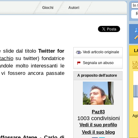
Giochi
Autori
 slide dal titolo
Twitter
for
L
Vedi articolo originale
tachio
su twitter) fondatrice
L'
Segnala un abuso
andole molto interessanti le
GI
 vi fossero ancora passate
A proposito dell'autore
Paz83
Agi
1003
condivisioni
Vedi il suo profilo
Vedi il suo blog
ffossare Atene - Carlo di