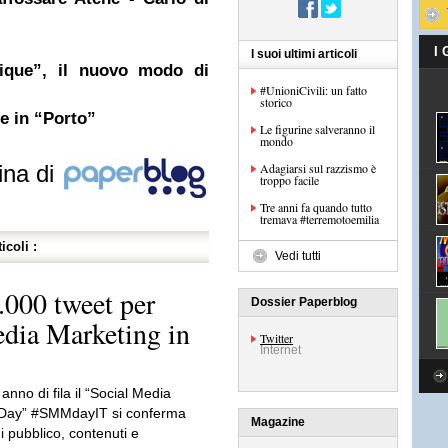
I
I suoi ultimi articoli
tique”, il nuovo modo di
#UnioniCivili: un fatto
storico
re in “Porto”
Le figurine salveranno il
mondo
ina di
Adagiarsi sul razzismo è
troppo facile
Tre anni fa quando tutto
tremava #terremotoemilia
icoli :
Vedi tutti
000 tweet per
Dossier Paperblog
edia Marketing in
Twitter
Internet
 anno di fila il “Social Media
 Day” #SMMdayIT si conferma
Magazine
 pubblico, contenuti e