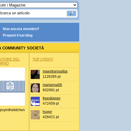
Non ancora membro?
Proponi il tuo blog
A COMMUNITY SOCIETÀ
AUTORE DEL
TOP UTENTI
ORNO
maestrarosalba
1126395 pt
marianna06
602991 pt
freeskipper
472459 pt
psyinthekitchen
hugor
428421 pt