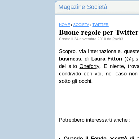
Magazine Società
HOME
›
SOCIETÀ
›
TWITTER
Buone regole per Twitter
Creato il 24 novembre 2010 da
Paz83
Scopro, via internazionale, queste
business
, di
Laura Fitton
(
@pis
del sito
Oneforty
. E niente, trov
condivido con voi, nel caso non
sotto gli occhi.
Potrebbero interessarti anche :
Quando il Fondo accettò di a