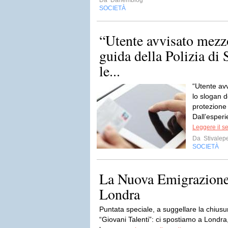
Da
Danemblog
SOCIETÀ
“Utente avvisato mezzo
guida della Polizia di 
le...
“Utente av
lo slogan d
protezione 
Dall’esperi
Leggere il s
Da
Stivalep
SOCIETÀ
La Nuova Emigrazione 
Londra
Puntata speciale, a suggellare la chius
“Giovani Talenti”: ci spostiamo a Londra,