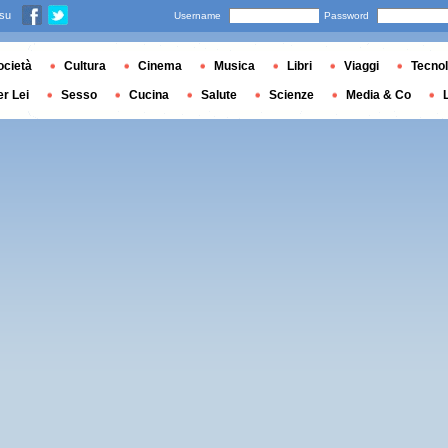
 su
Username
Password
ocietà
Cultura
Cinema
Musica
Libri
Viaggi
Tecnol
er Lei
Sesso
Cucina
Salute
Scienze
Media & Co