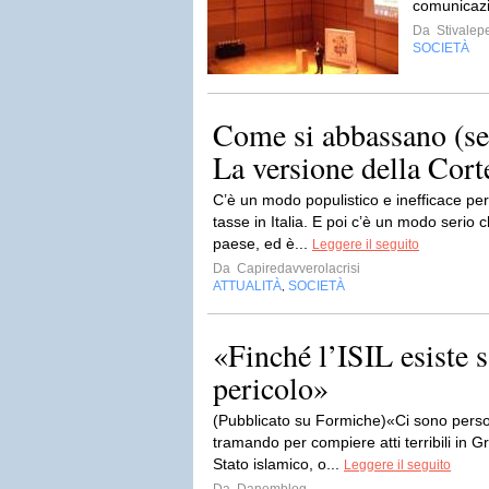
comunicazi
Da
Stivalep
SOCIETÀ
Come si abbassano (ser
La versione della Cort
C’è un modo populistico e inefficace pe
tasse in Italia. E poi c’è un modo serio 
paese, ed è...
Leggere il seguito
Da
Capiredavverolacrisi
ATTUALITÀ
SOCIETÀ
,
«Finché l’ISIL esiste 
pericolo»
(Pubblicato su Formiche)«Ci sono person
tramando per compiere atti terribili in G
Stato islamico, o...
Leggere il seguito