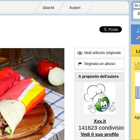
Giochi
Autori
L
Vedi articolo originale
L'
Segnala un abuso
GI
A proposito dell'autore
Agi
Xxx.it
141623
condivisioni
Vedi il suo profilo