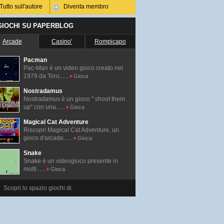
Tutto sull'autore
Diventa membro
 GIOCHI SU PAPERBLOG
Arcade
Casino'
Rompicapo
Pacman
Pac-Man é un video gioco creato nel
1979 da Toru......
Gioca
Nostradamus
Nostradamus è un gioco " shoot them
up" con una......
Gioca
Magical Cat Adventure
Riscopri Magical Cat Adventure, un
gioco d'arcade......
Gioca
Snake
Snake è un videogioco presente in
molti......
Gioca
Scopri lo spazio giochi di