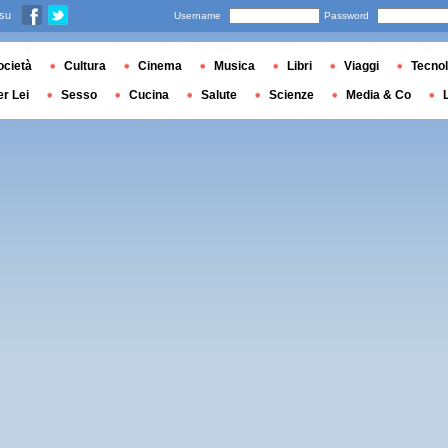
 su
Username
Password
ocietà
Cultura
Cinema
Musica
Libri
Viaggi
Tecnol
er Lei
Sesso
Cucina
Salute
Scienze
Media & Co