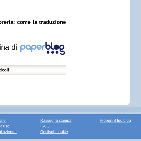
ibreria: come la traduzione
ina di
icoli :
one
Rassegna stampa
Proponi il tuo blog
 d'uso
F.A.Q.
ni azienda
Gestisci i cookie