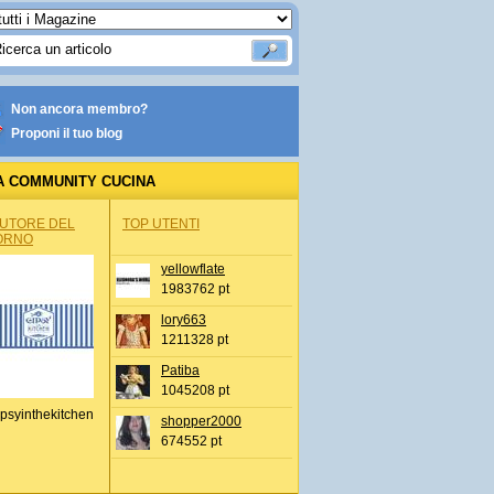
Non ancora membro?
Proponi il tuo blog
A COMMUNITY CUCINA
AUTORE DEL
TOP UTENTI
ORNO
yellowflate
1983762 pt
lory663
1211328 pt
Patiba
1045208 pt
psyinthekitchen
shopper2000
674552 pt