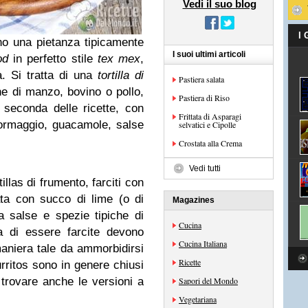
Vedi il suo blog
I
no una pietanza tipicamente
I suoi ultimi articoli
od
in perfetto stile
tex mex
,
a. Si tratta di una
tortilla di
Pastiera salata
ne di manzo, bovino o pollo,
Pastiera di Riso
 seconda delle ricette, con
Frittata di Asparagi
 formaggio, guacamole, salse
selvatici e Cipolle
Crostata alla Crema
Vedi tutti
tillas di frumento, farciti con
ta con succo di lime (o di
Magazines
a salse e spezie tipiche di
Cucina
a di essere farcite devono
Cucina Italiana
maniera tale da ammorbidirsi
Ricette
rritos sono in genere chiusi
trovare anche le versioni a
Sapori del Mondo
Vegetariana