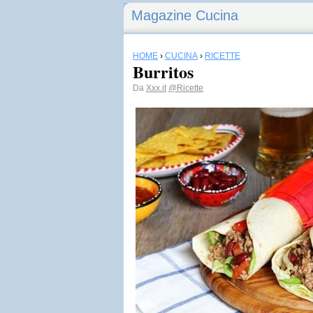
Magazine Cucina
HOME
›
CUCINA
›
RICETTE
Burritos
Da
Xxx.it
@Ricette