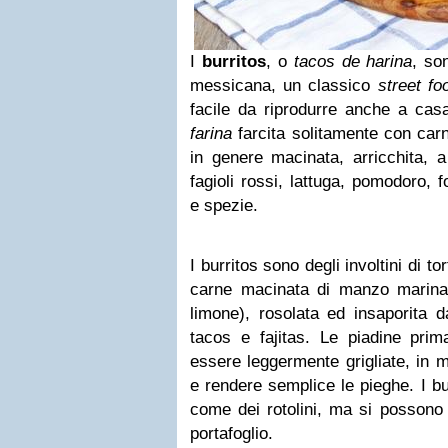
I
burritos
, o
tacos de harina
, so
messicana, un classico
street fo
facile da riprodurre anche a cas
farina
farcita solitamente con car
in genere macinata, arricchita, a
fagioli rossi, lattuga, pomodoro,
e spezie.
I burritos sono degli involtini di tor
carne macinata di manzo marina
limone), rosolata ed insaporita d
tacos e fajitas. Le piadine prim
essere leggermente grigliate, in 
e rendere semplice le pieghe. I bu
come dei rotolini, ma si possono 
portafoglio.