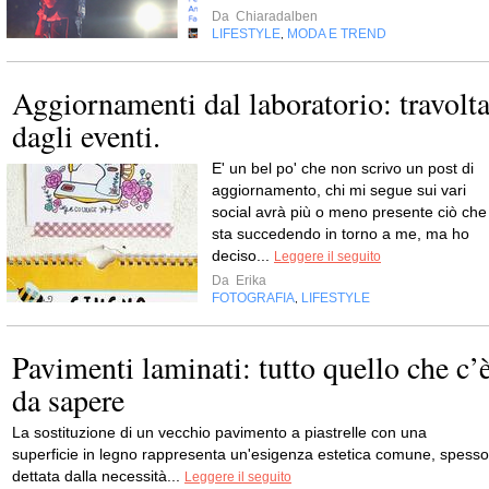
Da
Chiaradalben
LIFESTYLE
MODA E TREND
,
Aggiornamenti dal laboratorio: travolt
dagli eventi.
E' un bel po' che non scrivo un post di
aggiornamento, chi mi segue sui vari
social avrà più o meno presente ciò che
sta succedendo in torno a me, ma ho
deciso...
Leggere il seguito
Da
Erika
FOTOGRAFIA
LIFESTYLE
,
Pavimenti laminati: tutto quello che c’
da sapere
La sostituzione di un vecchio pavimento a piastrelle con una
superficie in legno rappresenta un'esigenza estetica comune, spesso
dettata dalla necessità...
Leggere il seguito