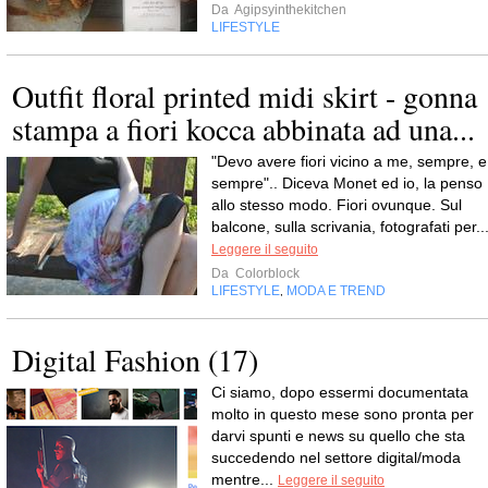
Da
Agipsyinthekitchen
LIFESTYLE
Outfit floral printed midi skirt - gonna
stampa a fiori kocca abbinata ad una...
"Devo avere fiori vicino a me, sempre, e
sempre".. Diceva Monet ed io, la penso
allo stesso modo. Fiori ovunque. Sul
balcone, sulla scrivania, fotografati per..
Leggere il seguito
Da
Colorblock
LIFESTYLE
MODA E TREND
,
Digital Fashion (17)
Ci siamo, dopo essermi documentata
molto in questo mese sono pronta per
darvi spunti e news su quello che sta
succedendo nel settore digital/moda
mentre...
Leggere il seguito