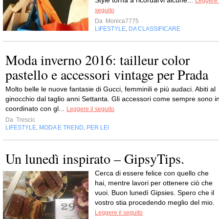
Leggere 
seguito
Da
Monica7775
LIFESTYLE
DA CLASSIFICARE
,
Moda inverno 2016: tailleur color
pastello e accessori vintage per Prada
Molto belle le nuove fantasie di Gucci, femminili e più audaci. Abiti al
ginocchio dal taglio anni Settanta. Gli accessori come sempre sono i
coordinato con gl...
Leggere il seguito
Da
Trescic
LIFESTYLE
MODA E TREND
PER LEI
,
,
Un lunedì inspirato – GipsyTips.
Cerca di essere felice con quello che
hai, mentre lavori per ottenere ciò che
vuoi. Buon lunedì Gipsies. Spero che il
vostro stia procedendo meglio del mio.
Leggere il seguito