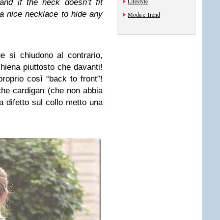
Lifestyle
and if the neck doesn’t fit
 a nice necklace to hide any
Moda e Trend
e si chiudono al contrario,
chiena piuttosto che davanti!
oprio così “back to front”!
lche cardigan (che non abbia
a difetto sul collo metto una