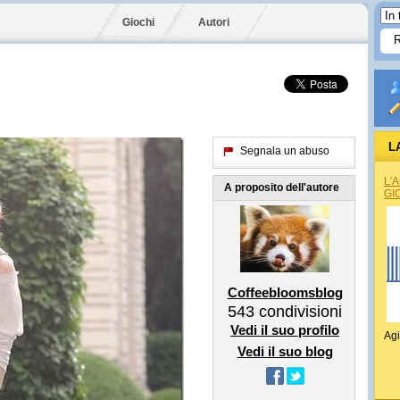
Giochi
Autori
L
Segnala un abuso
L'
A proposito dell'autore
GI
Coffeebloomsblog
543
condivisioni
Vedi il suo profilo
Agi
Vedi il suo blog