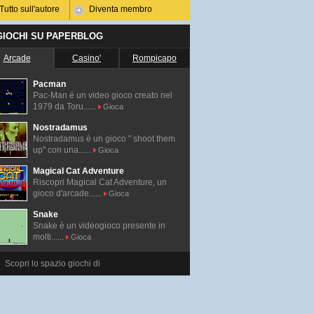
Tutto sull'autore
Diventa membro
 GIOCHI SU PAPERBLOG
Arcade
Casino'
Rompicapo
Pacman
Pac-Man é un video gioco creato nel
1979 da Toru......
Gioca
Nostradamus
Nostradamus è un gioco " shoot them
up" con una......
Gioca
Magical Cat Adventure
Riscopri Magical Cat Adventure, un
gioco d'arcade......
Gioca
Snake
Snake è un videogioco presente in
molti......
Gioca
Scopri lo spazio giochi di