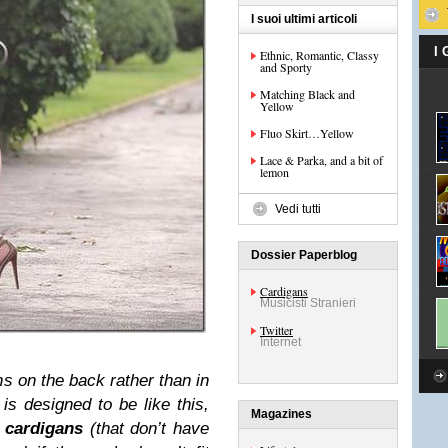
I suoi ultimi articoli
I
Ethnic, Romantic, Classy
and Sporty
Matching Black and
Yellow
Fluo Skirt…Yellow
Lace & Parka, and a bit of
lemon
Vedi tutti
Dossier Paperblog
Cardigans
Musicisti Stranieri
Twitter
Internet
ns on the back rather than in
is designed to be like this,
Magazines
r
cardigans
(that don’t have