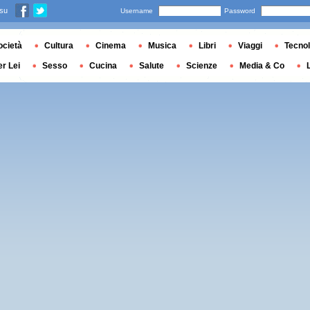
 su
Username
Password
ocietà
Cultura
Cinema
Musica
Libri
Viaggi
Tecnol
er Lei
Sesso
Cucina
Salute
Scienze
Media & Co