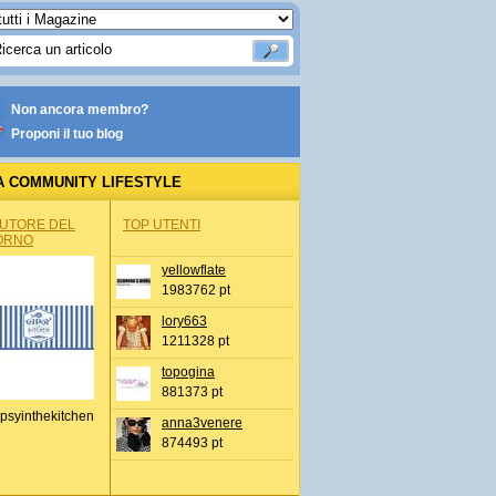
Non ancora membro?
Proponi il tuo blog
A COMMUNITY LIFESTYLE
AUTORE DEL
TOP UTENTI
ORNO
yellowflate
1983762 pt
lory663
1211328 pt
topogina
881373 pt
psyinthekitchen
anna3venere
874493 pt