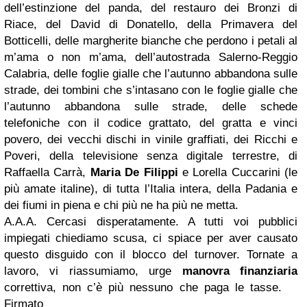
dell’estinzione del panda, del restauro dei Bronzi di
Riace, del David di Donatello, della Primavera del
Botticelli, delle margherite bianche che perdono i petali al
m’ama o non m’ama, dell’autostrada Salerno-Reggio
Calabria, delle foglie gialle che l’autunno abbandona sulle
strade, dei tombini che s’intasano con le foglie gialle che
l’autunno abbandona sulle strade, delle schede
telefoniche con il codice grattato, del gratta e vinci
povero, dei vecchi dischi in vinile graffiati, dei Ricchi e
Poveri, della televisione senza digitale terrestre, di
Raffaella Carrà,
Maria De Filippi
e Lorella Cuccarini (le
più amate italine), di tutta l’Italia intera, della Padania e
dei fiumi in piena e chi più ne ha più ne metta.
A.A.A.
Cercasi disperatamente.
A tutti voi pubblici
impiegati chiediamo scusa, ci spiace per aver causato
questo disguido con il blocco del turnover. Tornate a
lavoro, vi riassumiamo, urge
manovra finanziaria
correttiva, non c’è più nessuno che paga le tasse.
Firmato