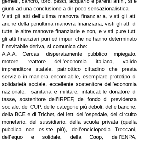
gemelli, cancro, toro, pesci, acquario e parenti affini, si è
giunti ad una conclusione a dir poco sensazionalistica.
Visti gli atti dell’ultima manovra finanziaria, visti gli atti
anche della penultima manovra finanziaria, visti gli atti di
tutte le altre manovre finanziarie e non, e visti pure tutti
gli atti finanziari puri ed impuri che ne hanno determinato
l’inevitabile deriva, si comunica che:
A.A.A.
Cercasi disperatamente pubblico impiegato,
motore reattore dell’economia italiana, valido
imprenditore statale, patriottico cittadino che presta
servizio in maniera encomiabile, esemplare prototipo di
solidarietà sociale, eccellente sostenitore dell’economia
nazionale, sanitaria e militare, infaticabile donatore di
tasse, sostenitore dell’IRPEF, del fondo di previdenza
sociale, del CUP, delle categorie più deboli, delle banche,
della BCE e di Trichet, dei letti dell’ospedale, del circuito
monetario, del sussidiario, della scuola privata (quella
pubblica non esiste più), dell’enciclopedia Treccani,
dell’equo e solidale, della Coop, dell’ENPA,