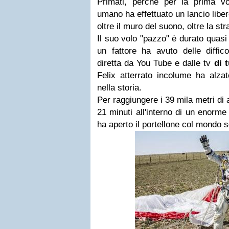
Primati, perchè per la prima vol
umano ha effettuato un lancio liber
oltre il muro del suono, oltre la str
Il suo volo "pazzo" è durato quasi 
un fattore ha avuto delle diffic
diretta da You Tube e dalle tv
di 
Felix atterrato incolume ha alzat
nella storia.
Per raggiungere i 39 mila metri di 
21 minuti all'interno di un enorme
ha aperto il portellone col mondo sot