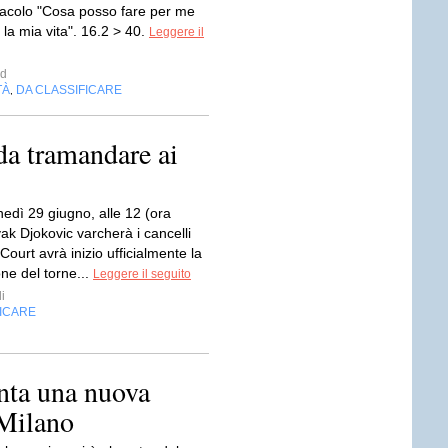
oracolo "Cosa posso fare per me
 la mia vita". 16.2 > 40.
Leggere il
d
TÀ
DA CLASSIFICARE
,
da tramandare ai
edì 29 giugno, alle 12 (ora
ak Djokovic varcherà i cancelli
Court avrà inizio ufficialmente la
ne del torne...
Leggere il seguito
i
FICARE
enta una nuova
 Milano