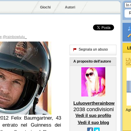
Giochi
Autori
w
@rainbowlulu_
L
Segnala un abuso
L'
A proposito dell'autore
GI
Luluovertherainbow
2038
condivisioni
Agi
Vedi il suo profilo
2012 Felix Baumgartner, 43
Vedi il suo blog
è entrato nel Guinness dei