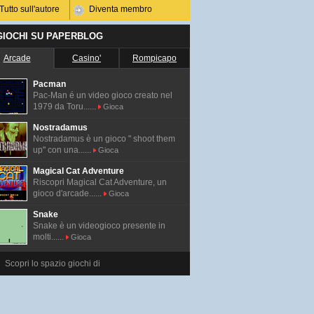
Tutto sull'autore
Diventa membro
 GIOCHI SU PAPERBLOG
Arcade
Casino'
Rompicapo
Pacman
Pac-Man é un video gioco creato nel
1979 da Toru......
Gioca
Nostradamus
Nostradamus è un gioco " shoot them
up" con una......
Gioca
Magical Cat Adventure
Riscopri Magical Cat Adventure, un
gioco d'arcade......
Gioca
Snake
Snake è un videogioco presente in
molti......
Gioca
Scopri lo spazio giochi di