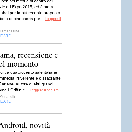
 ben sei mesi è al centro del
ie ad Expo 2015, ed è stata
Gabel per la più recente proposta
zione di biancheria per...
Leggere il
ramagazine
FICARE
rama, recensione e
 del momento
n circa quattrocento sale italiane
ommedia irriverente e dissacrante
arlane, autore di altri grandi
me I Griffin e...
Leggere il seguito
Monacelli
FICARE
Android, novità