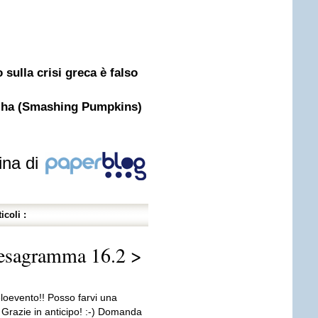
 sulla crisi greca è falso
 Iha (Smashing Pumpkins)
ina di
icoli :
 esagramma 16.2 >
loevento!! Posso farvi una
razie in anticipo! :-) Domanda