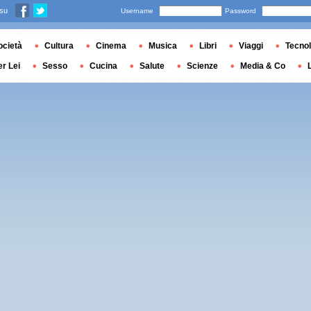
 su
Username
Password
ocietà
Cultura
Cinema
Musica
Libri
Viaggi
Tecnol
er Lei
Sesso
Cucina
Salute
Scienze
Media & Co