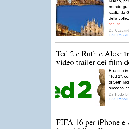
Milano, per
mondo graz
scelta da 
della colle
seguito
Da
Cassand
DA CLASSI
Ted 2 e Ruth e Alex: t
video trailer dei film
E’ uscito i
“Ted 2”, c
di Seth McF
successi co
Da
Rodolfo 
DA CLASSI
FIFA 16 per iPhone e 