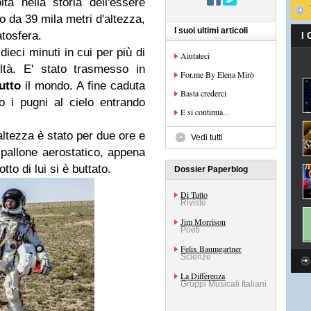
ta nella storia dell'essere
o da 39 mila metri d'altezza,
I suoi ultimi articoli
atosfera.
I
dieci minuti in cui per più di
Aiutateci
oltà. E' stato trasmesso in
For.me By Elena Mirò
tutto
il mondo. A fine caduta
Basta crederci
o i pugni al cielo entrando
E si continua...
altezza è stato per due ore e
Vedi tutti
 pallone aerostatico, appena
to di lui si è buttato.
Dossier Paperblog
Di Tutto
Riviste
Jim Morrison
Poeti
Felix Baumgartner
Scienze
La Differenza
Gruppi Musicali Italiani