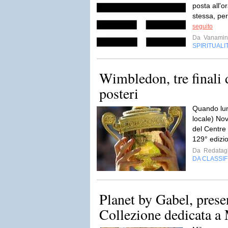
posta all'
stessa, per
seguito
Da
Vanamin
SPIRITUALI
Wimbledon, tre finali 
posteri
Quando lun
locale) Nov
del Centre 
129° edizio
Da
Redatagl
DA CLASSI
Planet by Gabel, pres
Collezione dedicata a