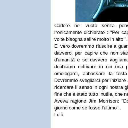
Cadere nel vuoto senza pen
ironicamente dichiarato : "Per ca
volte bisogna salire molto in alto ".
E' vero dovremmo riuscire a guard
davvero, per capire che non siam
d'umanità e se davvero vogliam
dobbiamo coltivare in noi una p
omologarci, abbassare la testa
Dovremmo svegliarci per iniziare a
ricercare il senso in ogni nostra g
fine che è stato tutto inutile, che n
Aveva ragione Jim Morrison: "D
giorno come se fosse l'ultimo"..
Lulù