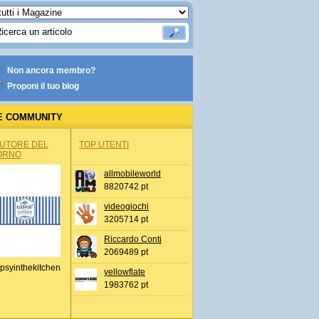
Non ancora membro?
Proponi il tuo blog
E COMMUNITY
AUTORE DEL
TOP UTENTI
ORNO
allmobileworld
8820742 pt
videogiochi
3205714 pt
Riccardo Conti
2069489 pt
psyinthekitchen
yellowflate
1983762 pt