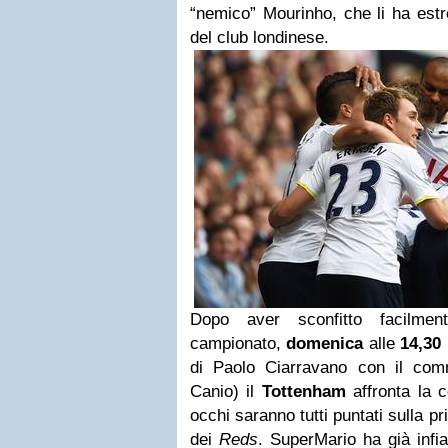
“nemico” Mourinho, che li ha estr
del club londinese.
Dopo aver sconfitto facilmen
campionato,
domenica
alle
14,30
di Paolo Ciarravano con il com
Canio) il
Tottenham
affronta la 
occhi saranno tutti puntati sulla pr
dei
Reds
. SuperMario ha già inf