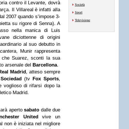
oria contro il Levante, dovrà
Società
ça. Il Villareal è infatti alla
Sport
 dal 2007 quando s’impose 3-
Televisione
ietta su rigore di Senna). A
asso nella manica di Luis
ane diciottenne di origini
ordinario al suo debutto in
a
cantera
, Munir rappresenta
a che Suarez, sconti la sua
nito arsenale del
Barcellona
.
Real Madrid
, atteso sempre
 Sociedad
(tv
Fox Sports
,
 voglioso di rifarsi dopo la
letico Madrid.
arà aperto
sabato
dalle due
chester United
vive un
non è iniziata nel migliore