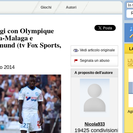
Giochi
Autori
oggi con Olympique
ia-Malaga e
und (tv Fox Sports,
L
Vedi articolo originale
L'
Segnala un abuso
GI
to 2014
A proposito dell'autore
Agi
Nicola933
19425
condivisioni