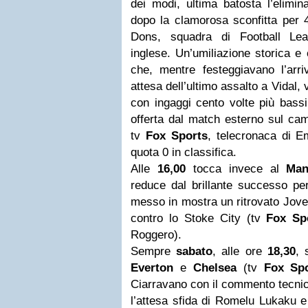
dei modi, ultima batosta l’elimi
dopo la clamorosa sconfitta per 
Dons, squadra di Football Lea
inglese. Un’umiliazione storica e
che, mentre festeggiavano l’arr
attesa dell’ultimo assalto a Vidal, 
con ingaggi cento volte più bassi
offerta dal match esterno sul c
tv
Fox Sports
, telecronaca di E
quota 0 in classifica.
Alle
16,00
tocca invece al
Man
reduce dal brillante successo p
messo in mostra un ritrovato Jovet
contro lo Stoke City (tv
Fox Sp
Roggero).
Sempre
sabato
, alle ore
18,30
, 
Everton
e
Chelsea
(tv
Fox Spo
Ciarravano con il commento tecnic
l’attesa sfida di Romelu Lukaku e