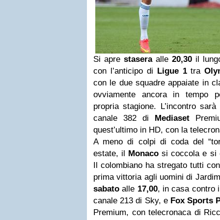
Si apre
stasera
alle
20,30
il lung
con l’anticipo di
Ligue 1
tra
Oly
con le due squadre appaiate in cl
ovviamente ancora in tempo pe
propria stagione. L’incontro sa
canale 382 di
Mediaset
Premiu
quest’ultimo in HD, con la telecro
A meno di colpi di coda del “tor
estate, il
Monaco
si coccola e si 
Il colombiano ha stregato tutti co
prima vittoria agli uomini di Jard
sabato
alle
17,00
, in casa contro 
canale 213 di Sky, e
Fox Sports P
Premium, con telecronaca di Ricc