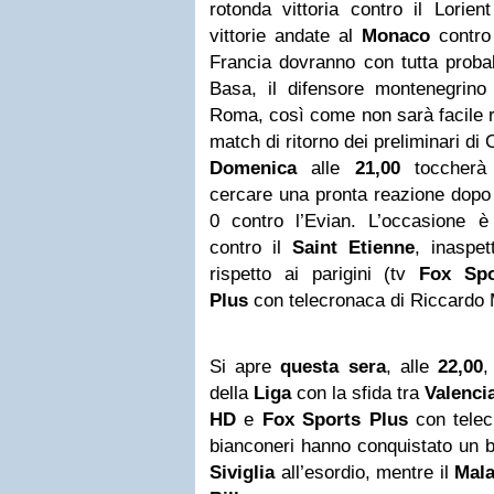
rotonda vittoria contro il Lorien
vittorie andate al
Monaco
contro 
Francia dovranno con tutta proba
Basa, il difensore montenegrino
Roma, così come non sarà facile r
match di ritorno dei preliminari di
Domenica
alle
21,00
toccherà
cercare una pronta reazione dopo 
0 contro l’Evian. L’occasione è 
contro il
Saint Etienne
, inaspe
rispetto ai parigini (tv
Fox Sp
Plus
con telecronaca di Riccardo 
Si apre
questa sera
, alle
22,00
,
della
Liga
con la sfida tra
Valenci
HD
e
Fox Sports Plus
con telecr
bianconeri hanno conquistato un 
Siviglia
all’esordio, mentre il
Mal