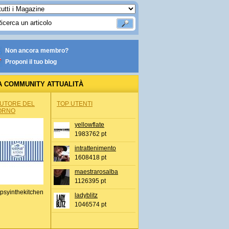
Non ancora membro?
Proponi il tuo blog
A COMMUNITY ATTUALITÀ
AUTORE DEL
TOP UTENTI
ORNO
yellowflate
1983762 pt
intrattenimento
1608418 pt
maestrarosalba
1126395 pt
psyinthekitchen
ladyblitz
1046574 pt