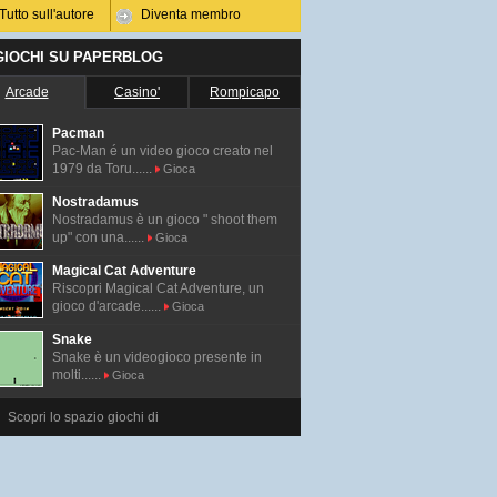
Tutto sull'autore
Diventa membro
 GIOCHI SU PAPERBLOG
Arcade
Casino'
Rompicapo
Pacman
Pac-Man é un video gioco creato nel
1979 da Toru......
Gioca
Nostradamus
Nostradamus è un gioco " shoot them
up" con una......
Gioca
Magical Cat Adventure
Riscopri Magical Cat Adventure, un
gioco d'arcade......
Gioca
Snake
Snake è un videogioco presente in
molti......
Gioca
Scopri lo spazio giochi di