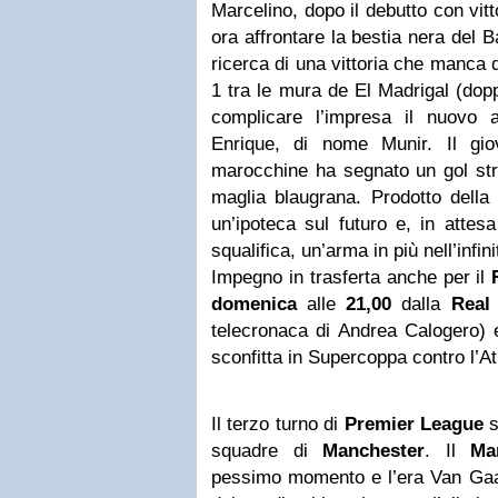
Marcelino, dopo il debutto con vitt
ora affrontare la bestia nera del Bar
ricerca di una vittoria che manca
1 tra le mura de El Madrigal (dopp
complicare l’impresa il nuovo 
Enrique, di nome Munir. Il giov
marocchine ha segnato un gol stra
maglia blaugrana. Prodotto dell
un’ipoteca sul futuro e, in attes
squalifica, un’arma in più nell’infi
Impegno in trasferta anche per il
domenica
alle
21,00
dalla
Real
telecronaca di Andrea Calogero) e
sconfitta in Supercoppa contro l’At
Il terzo turno di
Premier League
s
squadre di
Manchester
. Il
Man
pessimo momento e l’era Van Gaal 