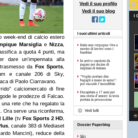
Vedi il suo profilo
Vedi il suo blog
I
I suoi ultimi articoli
o week-end di calcio estero
mpique Marsiglia
e
Nizza
,
Italia una vergogna: Ora a
morire di lavoro sono i
assifica a quota 4 punti, ma
bambini
r dare un’impennata alla
In arrivo sanzioni da
pagare per decine di
rà trasmesso da
Fox Sports
,
migliaia di italiani.
m e canale 206 di Sky,
“Voglio portare due
bagagli a mano in aereo”:
naca di Paolo Ciarravano.
poi succede l’incredibile
rido” calciomercato di fine
Decapitata a 17 anni per
una storia d’amore: la testa
gode le prodezze di Falcao.
portata in processione
n una rete che ha regalato la
im. Ora serve una riconferma,
Vedi tutti
il
Lille
(tv
Fox Sports 2 HD
,
Dossier Paperblog
lus
, canale 383 di Mediaset
ardo Mancini), reduce della
Sky