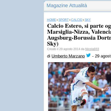
Magazine Attualità
HOME
›
SPORT
›
CALCIO
›
SKY
Calcio Estero, si parte 
Marsiglia-Nizza, Valenc
Augsburg-Borussia Dortm
Sky)
Creato il 29 agosto 2014 da
Nicola933
di
Umberto Marzano
-
29 agos