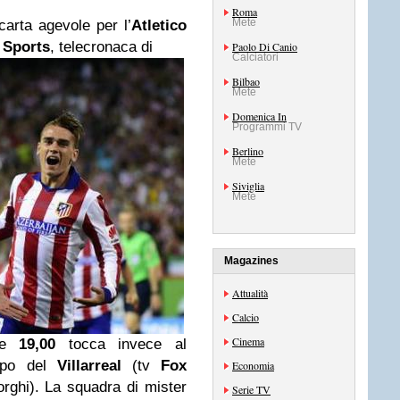
Roma
Mete
arta agevole per l’
Atletico
 Sports
, telecronaca di
Paolo Di Canio
Calciatori
Bilbao
Mete
Domenica In
Programmi TV
Berlino
Mete
Siviglia
Mete
Magazines
Attualità
Calcio
Cinema
le
19,00
tocca invece al
mpo del
Villarreal
(tv
Fox
Economia
orghi). La squadra di mister
Serie TV