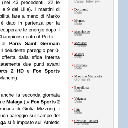
Canali Televisivi
t (nei 43 precedenti, 22 le
le 9 del Lille). I mastini di
Dortmund
Mete
bilità fare a meno di Marko
Monaco
 è dato in partenza per la
Mete
ecuperare le energie dopo il
Manchester
Mete
 Champions contro il Porto.
Mediaset
 al
Paris Saint Germain
Aziende
il deludente pareggio per 0-
Malaga
offerta dalla sfida interna
Mete
ttatamente due punti avanti
Liverpool
Mete
orts 2 HD
e
Fox Sports
Massimo Marianella
Mancini).
Giornalisti
Barcellona
Mete
 anche la seconda giornata
Valencia
a
e
Malaga
(tv
Fox Sports 2
Mete
onaca di Giulia Mizzoni); i
Lille
Mete
buon pareggio sul campo del
Christian Panucci
aga
si è imposto sull’Athletic
Calciatori