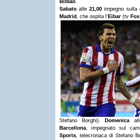
Bilbao
.
Sabato
alle
21,00
impegno sulla c
Madrid
, che ospita l’
Eibar
(tv
Fox
Stefano Borghi).
Domenica
al
Barcellona
, impegnato sul ca
Sports
, telecronaca di Stefano B