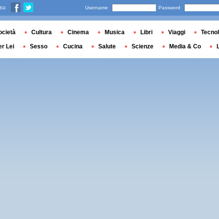
 su
Username
Password
ocietà
Cultura
Cinema
Musica
Libri
Viaggi
Tecnol
er Lei
Sesso
Cucina
Salute
Scienze
Media & Co