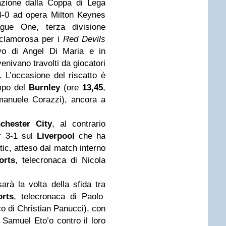
nazione dalla Coppa di Lega
4-0 ad opera Milton Keynes
gue One, terza divisione
 clamorosa per i
Red Devils
ivo di Angel Di Maria e in
venivano travolti da giocatori
. L’occasione del riscatto è
ampo del
Burnley
(ore
13,45
,
manuele Corazzi), ancora a
chester City
, al contrario
er 3-1 sul
Liverpool
che ha
ic, atteso dal match interno
orts
, telecronaca di Nicola
sarà la volta della sfida tra
rts
, telecronaca di Paolo
o di Christian Panucci), con
 Samuel Eto’o contro il loro