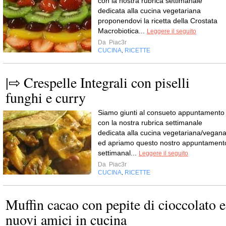
con la nostra rubrica settimanale
dedicata alla cucina vegetariana
proponendovi la ricetta della Crostata
Macrobiotica...
Leggere il seguito
Da
Piac3r
CUCINA
RICETTE
,
|⇨ Crespelle Integrali con piselli
funghi e curry
Siamo giunti al consueto appuntamento
con la nostra rubrica settimanale
dedicata alla cucina vegetariana/vegan
ed apriamo questo nostro appuntament
settimanal...
Leggere il seguito
Da
Piac3r
CUCINA
RICETTE
,
Muffin cacao con pepite di cioccolato e
nuovi amici in cucina