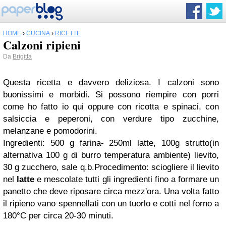
HOME
›
CUCINA
›
RICETTE
Calzoni ripieni
Da
Brigitta
Questa ricetta e davvero deliziosa. I calzoni sono
buonissimi e morbidi. Si possono riempire con porri
come ho fatto io qui oppure con ricotta e spinaci, con
salsiccia e peperoni, con verdure tipo zucchine,
melanzane e pomodorini.
Ingredienti: 500 g farina- 250ml latte, 100g strutto(in
alternativa 100 g di burro temperatura ambiente) lievito,
30 g zucchero, sale q.b.Procedimento: sciogliere il lievito
nel
latte
e mescolate tutti gli ingredienti fino a formare un
panetto che deve riposare circa mezz'ora. Una volta fatto
il ripieno vano spennellati con un tuorlo e cotti nel forno a
180°C per circa 20-30 minuti.