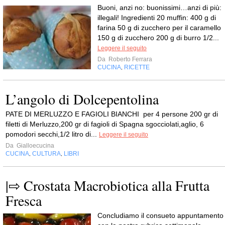
Buoni, anzi no: buonissimi…anzi di più:
illegali! Ingredienti 20 muffin: 400 g di
farina 50 g di zucchero per il caramello
150 g di zucchero 200 g di burro 1/2...
Leggere il seguito
Da
Roberto Ferrara
CUCINA
RICETTE
,
L’angolo di Dolcepentolina
PATE DI MERLUZZO E FAGIOLI BIANCHI per 4 persone 200 gr di
filetti di Merluzzo,200 gr di fagioli di Spagna sgocciolati,aglio, 6
pomodori secchi,1/2 litro di...
Leggere il seguito
Da
Gialloecucina
CUCINA
CULTURA
LIBRI
,
,
|⇨ Crostata Macrobiotica alla Frutta
Fresca
Concludiamo il consueto appuntamento