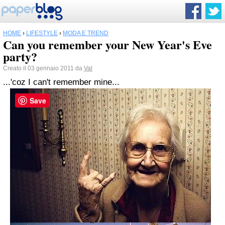
HOME
›
LIFESTYLE
›
MODA E TREND
Can you remember your New Year's Eve
party?
Creato il 03 gennaio 2011 da
Val
...'coz I can't remember mine...
Save