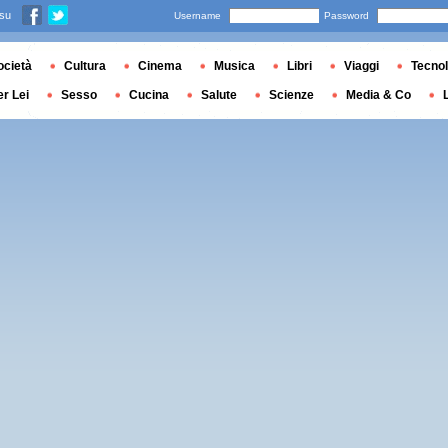
 su
Username
Password
ocietà
Cultura
Cinema
Musica
Libri
Viaggi
Tecnol
er Lei
Sesso
Cucina
Salute
Scienze
Media & Co