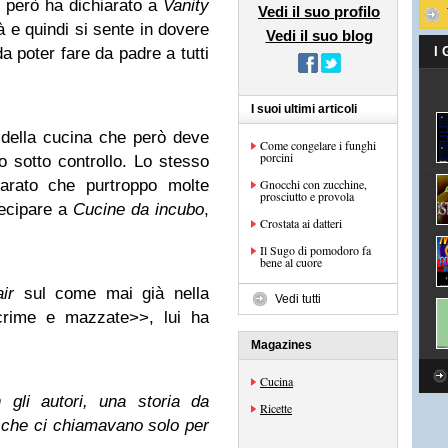
però ha dichiarato a
Vanity
Vedi il suo profilo
à e quindi si sente in dovere
Vedi il suo blog
a poter fare da padre a tutti
I
I suoi ultimi articoli
della cucina che però deve
Come congelare i funghi
porcini
o sotto controllo. Lo stesso
iarato che purtroppo molte
Gnocchi con zucchine,
prosciutto e provola
ecipare a
Cucine da incubo
,
Crostata ai datteri
Il Sugo di pomodoro fa
bene al cuore
ir
sul come mai già nella
Vedi tutti
crime e mazzate>>, lui ha
Magazines
Cucina
gli autori, una storia da
Ricette
i che ci chiamavano solo per