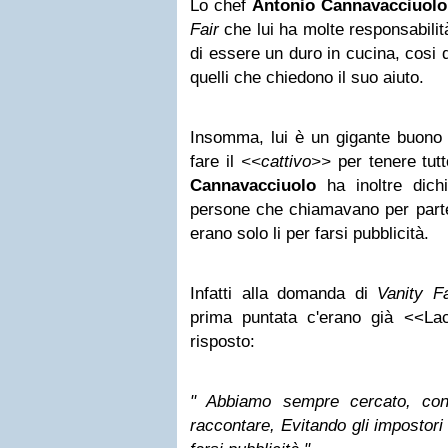
Lo chef
Antonio Cannavacciuolo
Fair
che lui ha molte responsabilit
di essere un duro in cucina, cosi d
quelli che chiedono il suo aiuto.
Insomma, lui è un gigante buono 
fare il
<<cattivo>>
per tenere tutt
Cannavacciuolo
ha inoltre dich
persone che chiamavano per part
erano solo li per farsi pubblicità.
Infatti alla domanda di
Vanity Fa
prima puntata c'erano già <<La
risposto:
" Abbiamo sempre cercato, con 
raccontare, Evitando gli impostor