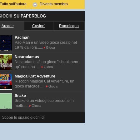
Tutto sull'autore
Diventa membro
 GIOCHI SU PAPERBLOG
Arcade
Casino'
Rompicapo
Pacman
Pac-Man é un video gioco creato nel
1979 da Toru......
Gioca
Nostradamus
Nostradamus è un gioco " shoot them
up" con una......
Gioca
Magical Cat Adventure
Riscopri Magical Cat Adventure, un
gioco d'arcade......
Gioca
Snake
Snake è un videogioco presente in
molti......
Gioca
Scopri lo spazio giochi di