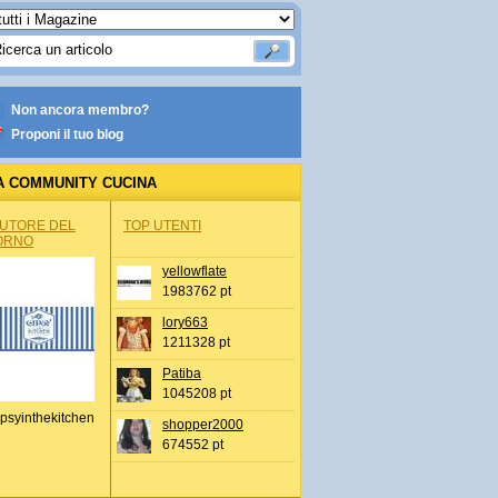
Non ancora membro?
Proponi il tuo blog
A COMMUNITY CUCINA
AUTORE DEL
TOP UTENTI
ORNO
yellowflate
1983762 pt
lory663
1211328 pt
Patiba
1045208 pt
psyinthekitchen
shopper2000
674552 pt