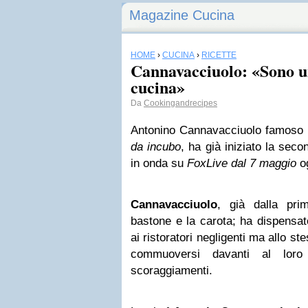
Magazine Cucina
HOME
›
CUCINA
›
RICETTE
Cannavacciuolo: «Sono u
cucina»
Da
Cookingandrecipes
Antonino Cannavacciuolo famoso
da incubo
, ha già iniziato la se
in onda su
FoxLive dal 7 maggio
og
Cannavacciuolo
, già dalla pri
bastone e la carota; ha dispensat
ai ristoratori negligenti ma allo s
commuoversi davanti al loro
scoraggiamenti.