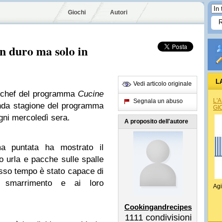
Giochi
Autori
n duro ma solo in
L
Vedi articolo originale
 chef del programma
Cucine
L'
Segnala un abuso
conda stagione del programma
GI
ni mercoledì sera.
A proposito dell'autore
ma puntata ha mostrato il
o urla e pacche sulle spalle
tesso tempo è stato capace di
 smarrimento e ai loro
Agi
Cookingandrecipes
1111
condivisioni