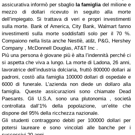
assicurativa informò per sbaglio
la famiglia
del milione e
mezzo di dollari ricevuto in seguito alla morte
dell’impiegato. Si trattava di veri e propri investimenti
sulla morte. Bank of America, City Bank, Walmart fanno
investimenti sulla morte soddisfatti solo per il 70 %.
Compaiono nella lista anche Nestlè, at&t, P&G, Hershey
Company , McDonnell Douglas, AT&T Inc .
Più una persona è giovane più è alta l’indennità perché ci
si aspetta che viva a lungo. La morte di Ladona, 26 anni,
lavoratrice dell’industria dolciaria, fruttò 800000 dollari ai
padroni, costò alla famiglia 100000 dollari di ospedale e
6000 di funerale. L’azienda non diede un dollaro alla
famiglia. Queste assicurazioni sono chiamate Dead
Paesants. Gli U.S.A. sono una plutonomia , società
controllata dall’1% della popolazione, un’elite che
dispone del 95% della ricchezza nazionale.
Gli studenti contraggono debiti per 100000 dollari per
potersi laureare e sono vincolati alle banche per i
successivi 20 anni.