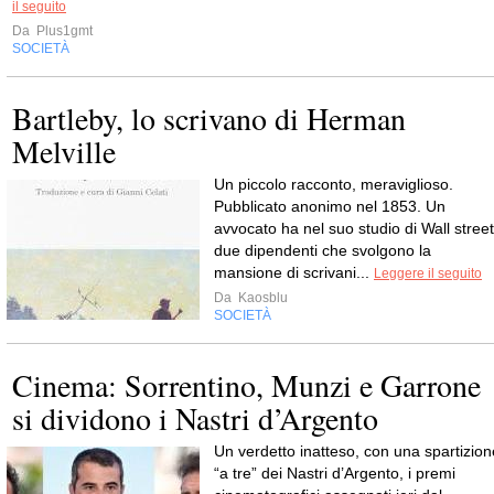
il seguito
Da
Plus1gmt
SOCIETÀ
Bartleby, lo scrivano di Herman
Melville
Un piccolo racconto, meraviglioso.
Pubblicato anonimo nel 1853. Un
avvocato ha nel suo studio di Wall street
due dipendenti che svolgono la
mansione di scrivani...
Leggere il seguito
Da
Kaosblu
SOCIETÀ
Cinema: Sorrentino, Munzi e Garrone
si dividono i Nastri d’Argento
Un verdetto inatteso, con una spartizion
“a tre” dei Nastri d’Argento, i premi