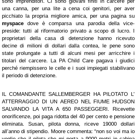
sono imprenditori. Ci sono giovani finiti in carcere per
una canna, per una lite a cena coi genitori, per aver
picchiato la propria migliore amica, per una pagina su
myspace
dove è comparsa una parodia della vice-
preside: tutti al riformatorio privato a scopo di lucro. I
proprietari della casa di detenzione hanno ricevuto
decine di milioni di dollari dalla contea, le pene sono
state prolungate a tutti di alcuni mesi per arricchire i
titolari del carcere. La PA Child Care pagava i giudici
perché riempissero le celle e i suoi impiegati stabilivano
il periodo di detenzione.
IL COMANDANTE SALLEMBERGER HA PILOTATO L’
ATTERRAGGIO DI UN AEREO NEL FIUME HUDSON
SALVANDO LA VITA A 650 PASSEGGERI. Ricevette
onorificenze, poi paga ridotta del 40 per cento e pensione
eliminata. Susan, pilota donna, riceve 19000 dollari
all’anno di stipendio. Moore commenta: “non so voi ma io
voglio che il pilota che mi porta a 9000 metri in cabina