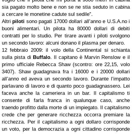
sia pagato molto bene e non se ne stia seduto in cabina
a cercare le monetine cadute sul sedile”.
Altri
piloti
sono pagati 17000 dollari all’anno e U.S.A.no i
buoni alimentari. Un pilota ha 80000 dollari di debiti
contratti per lo studio. Per tirare avanti i piloti svolgono
un secondo lavoro: alcuni donano il plasma per denaro.
12 febbraio 2009: il volo della Continental si schianta
sulla pista di
Buffalo
. Il capitano è Marvin Renslow e il
primo ufficiale Rebecca Shaw (scontro: ore 22,15, volo
3407). Shaw guadagnava fra i 16000 e i 20000 dollari
all’anno ed aveva un secondo lavoro. Durante l’impatto
parlavano di lavoro e di quanto poco guadagnassero. Lei
faceva anche la cameriera in un bar. Il capitalismo ti
consente di farla franca in qualunque caso, anche
traendo profitto dalla morte di un impiegato. Il capitalismo
crede che per generare ricchezza occorra premiare la
ricchezza. Per il capitalismo a ogni dollaro corrisponde
un voto, per la democrazia a ogni cittadino corrisponde