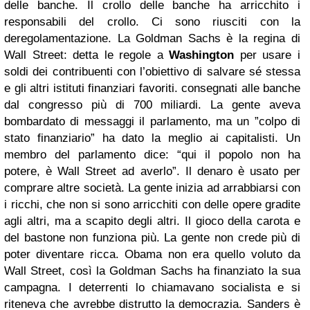
delle banche. Il crollo delle banche ha arricchito i
responsabili del crollo. Ci sono riusciti con la
deregolamentazione. La Goldman Sachs è la regina di
Wall Street: detta le regole a
Washington
per usare i
soldi dei contribuenti con l’obiettivo di salvare sé stessa
e gli altri istituti finanziari favoriti. consegnati alle banche
dal congresso più di 700 miliardi. La gente aveva
bombardato di messaggi il parlamento, ma un ”colpo di
stato finanziario” ha dato la meglio ai capitalisti. Un
membro del parlamento dice: “qui il popolo non ha
potere, è Wall Street ad averlo”. Il denaro è usato per
comprare altre società. La gente inizia ad arrabbiarsi con
i ricchi, che non si sono arricchiti con delle opere gradite
agli altri, ma a scapito degli altri. Il gioco della carota e
del bastone non funziona più. La gente non crede più di
poter diventare ricca. Obama non era quello voluto da
Wall Street, così la Goldman Sachs ha finanziato la sua
campagna. I deterrenti lo chiamavano socialista e si
riteneva che avrebbe distrutto la democrazia. Sanders è