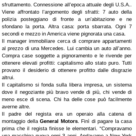
sfruttamento. Connessione all’epoca attuale degli U.S.A..
Viene affrontato l’argomento degli sfratti: 7 auto della
polizia posteggiano di fronte a un’abitazione e ne
sfondano la porta. Altra casa: porta sbarrata. Ogni 7
secondi e mezzo in America viene pignorata una casa.
Il manager immobiliare cerca di comprare appartamenti
al prezzo di una Mercedes. Lui cambia un auto all’anno.
Compra case soggette a pignoramento e le rivende per
ottenere elevati profitti: capitalismo allo stato puro. Tutti
provano il desiderio di ottenere profitto dalle disgrazie
altrui.
Il capitalismo si fonda sulla libera impresa, un sistema
dove il negoziante più bravo vende di più, chi vende di
meno esce di scena. Chi ha delle cose può facilmente
averne altre.
Il padre del regista era un operaio alla catena di
montaggio della
General Motors
. Finì di pagare la casa
prima che il regista finisse le elementari. “Compravamo
una macchina nuova ogni 3 anni. Andavamo a New York