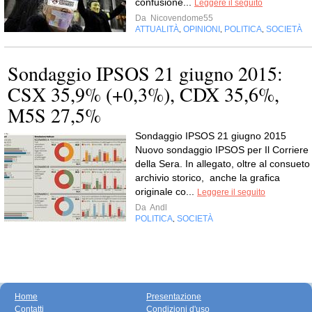
confusione...
Leggere il seguito
Da
Nicovendome55
ATTUALITÀ
OPINIONI
POLITICA
SOCIETÀ
,
,
,
Sondaggio IPSOS 21 giugno 2015:
CSX 35,9% (+0,3%), CDX 35,6%,
M5S 27,5%
Sondaggio IPSOS 21 giugno 2015
Nuovo sondaggio IPSOS per Il Corriere
della Sera. In allegato, oltre al consueto
archivio storico, anche la grafica
originale co...
Leggere il seguito
Da
Andl
POLITICA
SOCIETÀ
,
Home
Presentazione
Contatti
Condizioni d'uso