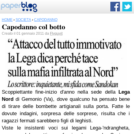
HOME
›
SOCIETÀ
›
CAPODANNO
Capodanno col botto
Creato il 01 gennaio 2011 da
Flyguyit
Scoppiettante fine-inizio d'anno nella sede della
Lega
Nord
di Gemonio (Va), dove qualcuno ha pensato bene
di tirare delle bombette artigianali sulla porta. Fatte le
dovute indagini, sorpresa delle sorprese, risulta che i
ragazzi fermati sarebbero figli di leghisti.
Viste le insistenti voci sui legami Lega-'ndrangheta,