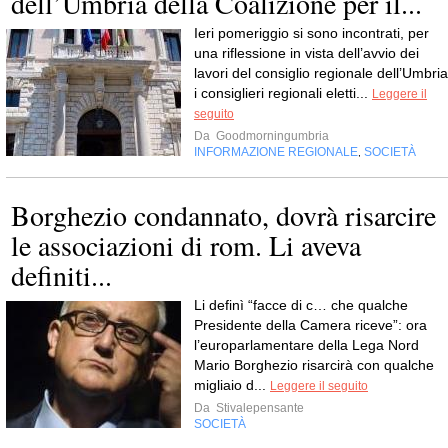
dell’Umbria della Coalizione per il...
Ieri pomeriggio si sono incontrati, per
una riflessione in vista dell’avvio dei
lavori del consiglio regionale dell’Umbria
i consiglieri regionali eletti...
Leggere il
seguito
Da
Goodmorningumbria
INFORMAZIONE REGIONALE
SOCIETÀ
,
Borghezio condannato, dovrà risarcire
le associazioni di rom. Li aveva
definiti...
Li definì “facce di c… che qualche
Presidente della Camera riceve”: ora
l’europarlamentare della Lega Nord
Mario Borghezio risarcirà con qualche
migliaio d...
Leggere il seguito
Da
Stivalepensante
SOCIETÀ