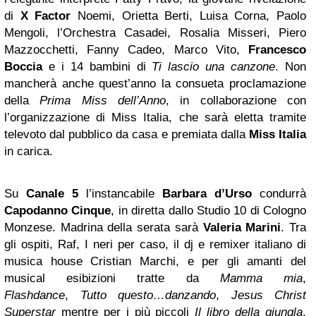
di
X Factor
Noemi, Orietta Berti, Luisa Corna, Paolo
Mengoli, l’Orchestra Casadei, Rosalia Misseri, Piero
Mazzocchetti, Fanny Cadeo, Marco Vito,
Francesco
Boccia
e i 14 bambini di
Ti lascio una canzone
. Non
mancherà anche quest’anno la consueta proclamazione
della
Prima Miss dell’Anno
, in collaborazione con
l’organizzazione di Miss Italia, che sarà eletta tramite
televoto dal pubblico da casa e premiata dalla
Miss Italia
in carica.
Su
Canale 5
l’instancabile
Barbara d’Urso
condurrà
Capodanno
Cinque
, in diretta dallo Studio 10 di Cologno
Monzese. Madrina della serata sarà
Valeria Marini
. Tra
gli ospiti, Raf, I neri per caso, il dj e remixer italiano di
musica house Cristian Marchi, e per gli amanti del
musical esibizioni tratte da
Mamma mia
,
Flashdance
,
Tutto questo…danzando
,
Jesus Christ
Superstar
mentre per i più piccoli
Il libro della giungla
.