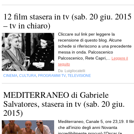
12 film stasera in tv (sab. 20 giu. 2015
– tv in chiaro)
Cliccare sul link per leggere la
recensione di questo blog. Alcune
schede si riferiscono a una precedente
messa in onda. Palcoscenico
Palcoscenico, Rete Capri,...
Leggere il
seguito
Da
Luigilocatelli
CINEMA
CULTURA
PROGRAMMI TV
TELEVISIONE
,
,
,
MEDITERRANEO di Gabriele
Salvatores, stasera in tv (sab. 20 giu.
2015)
Mediterraneo, Canale 5, ore 23,19. Il fil
che all’inizio degli anni Novanta
incredibilmente procurò l’Oscar (e