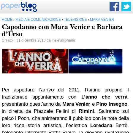
HOME
›
MEDIA E COMUNICAZIONE
›
TELEVISIONE
›
MARA VENIER
Capodanno con Mara Venier e Barbara
d’Urso
Creato il 31 dicembre 2010 da
Iltelevisionario
Per aspettare l’arrivo del 2011, Raiuno propone il
tradizionale appuntamento con
L’anno che verrà
,
presentanto quest’anno da
Mara Venier
e
Pino Insegno
,
in diretta da Piazzale Fellini di
Rimini
. Saliranno sul
palco i Pooh, che animeranno il pubblico con le note della
loro ricca storia artistica, l’eclettica
Loredana
Bertè,
l’elegante interprete Patty Pravo, la giovane rivelazione