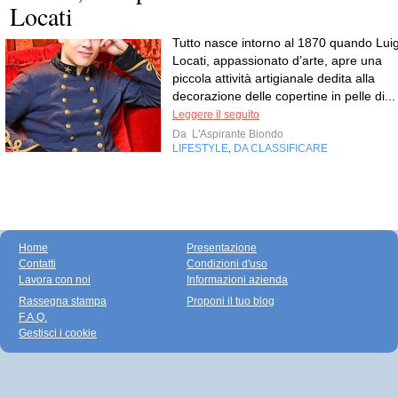
Locati
Tutto nasce intorno al 1870 quando Luig
Locati, appassionato d’arte, apre una
piccola attività artigianale dedita alla
decorazione delle copertine in pelle di...
Leggere il seguito
Da
L'Aspirante Biondo
LIFESTYLE
DA CLASSIFICARE
,
Home
Presentazione
Contatti
Condizioni d'uso
Lavora con noi
Informazioni azienda
Rassegna stampa
Proponi il tuo blog
F.A.Q.
Gestisci i cookie