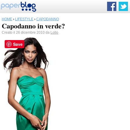
HOME
›
LIFESTYLE
›
CAPODANNO
Capodanno in verde?
Creato il 26 dicembre 2010 da
Lollo
Save