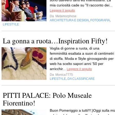
sono davvero tanti ed interessanti. La
mia curiosità cade su "Il racconto dei...
Leggere il seguito
Da
Metamorphose
ARCHITETTURA E DESIGN
FOTOGRAFIA
,
,
LIFESTYLE
La gonna a ruota…Inspiration Fifty!
Voglia di gonne a ruota, di una
femminilità esaltata a suon di centimetri
di stoffa. Moda e Style girovagando per i
web ha scelto sapori anni ’50 per
arricchir...
Leggere il seguito
Da
Monica7775
LIFESTYLE
DA CLASSIFICARE
,
PITTI PALACE: Polo Museale
Fiorentino!
Buon Pomeriggio a tutti!!!:)Oggi sulla mi