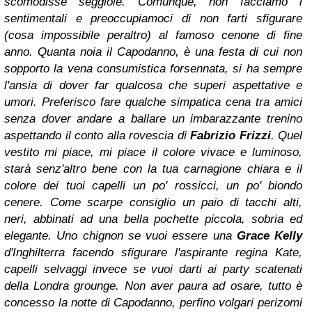
scomodisse seggiole. Comunque, non facciamo i
sentimentali e preoccupiamoci di non farti sfigurare
(cosa impossibile peraltro) al famoso cenone di fine
anno. Quanta noia il Capodanno, è una festa di cui non
sopporto la vena consumistica forsennata, si ha sempre
l'ansia di dover far qualcosa che superi aspettative e
umori. Preferisco fare qualche simpatica cena tra amici
senza dover andare a ballare un imbarazzante trenino
aspettando il conto alla rovescia di
Fabrizio Frizzi
. Quel
vestito mi piace, mi piace il colore vivace e luminoso,
starà senz'altro bene con la tua carnagione chiara e il
colore dei tuoi capelli un po' rossicci, un po' biondo
cenere. Come scarpe consiglio un paio di tacchi alti,
neri, abbinati ad una bella pochette piccola, sobria ed
elegante. Uno chignon se vuoi essere una
Grace Kelly
d'Inghilterra facendo sfigurare l'aspirante regina Kate,
capelli selvaggi invece se vuoi darti ai party scatenati
della Londra grounge. Non aver paura ad osare, tutto è
concesso la notte di Capodanno, perfino volgari perizomi