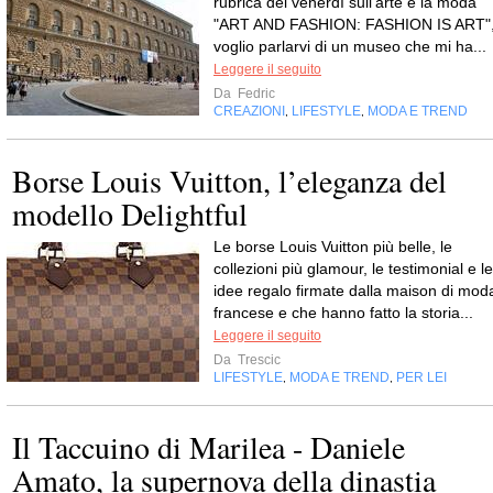
rubrica del venerdì sull'arte e la moda
"ART AND FASHION: FASHION IS ART"
voglio parlarvi di un museo che mi ha...
Leggere il seguito
Da
Fedric
CREAZIONI
LIFESTYLE
MODA E TREND
,
,
Borse Louis Vuitton, l’eleganza del
modello Delightful
Le borse Louis Vuitton più belle, le
collezioni più glamour, le testimonial e le
idee regalo firmate dalla maison di mod
francese e che hanno fatto la storia...
Leggere il seguito
Da
Trescic
LIFESTYLE
MODA E TREND
PER LEI
,
,
Il Taccuino di Marilea - Daniele
Amato, la supernova della dinastia