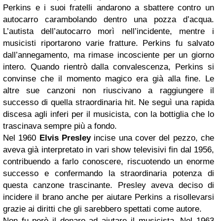
Perkins e i suoi fratelli andarono a sbattere contro un
autocarro carambolando dentro una pozza d’acqua.
L’autista dell’autocarro morì nell’incidente, mentre i
musicisti riportarono varie fratture. Perkins fu salvato
dall’annegamento, ma rimase incosciente per un giorno
intero. Quando rientrò dalla convalescenza, Perkins si
convinse che il momento magico era già alla fine. Le
altre sue canzoni non riuscivano a raggiungere il
successo di quella straordinaria hit. Ne seguì una rapida
discesa agli inferi per il musicista, con la bottiglia che lo
trascinava sempre più a fondo.
Nel 1960
Elvis Presley
incise una cover del pezzo, che
aveva già interpretato in vari show televisivi fin dal 1956,
contribuendo a farlo conoscere, riscuotendo un enorme
successo e confermando la straordinaria potenza di
questa canzone trascinante. Presley aveva deciso di
incidere il brano anche per aiutare Perkins a risollevarsi
grazie ai diritti che gli sarebbero spettati come autore.
Non fu però il denaro ad aiutare il musicista. Nel 1963