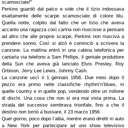
scamosciate!"
Perkins guardò dal palco e vide che il tizio indossava
esattamente delle scarpe scamosciate di colore blu.
Quella notte, colpito dal fatto che un tizio che aveva
accanto una ragazza così carina non riuscisse a pensare
ad altro che alle proprie scarpe, Perkins non riusciva a
prendere sonno. Così si alzò e cominciò a scrivere la
canzone. La mattina entrò in una cabina telefonica per
cantarla via telefono a Sam Phillips, il geniale produttore
della Sun che aveva già lanciato Elvis Presley, Roy
Orbison, Jerry Lee Lewis, Johnny Cash.
La canzone uscì il 1 gennaio 1956. Due mesi dopo il
pezzo era primo nelle classifiche rhythm’n’blues, in
quelle country e in quelle pop, vendendo oltre un milione
di dischi. Una cosa che non si era mai vista prima. La
strada del successo sembrava trionfale, fino a che il
destino non tornò a bussare, il 23 marzo 1956.
Quel giorno, poco dopo l’alba, mentre erano diretti in auto
a New York per partecipare ad uno show televisivo