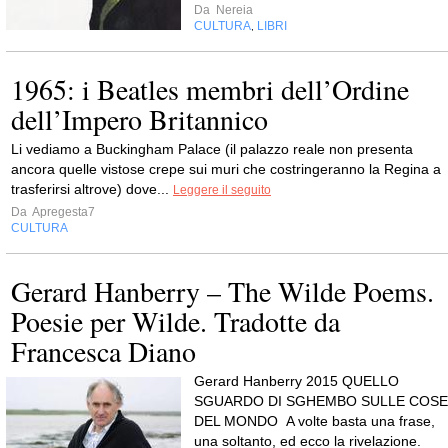
Da
Nereia
CULTURA
LIBRI
,
1965: i Beatles membri dell’Ordine
dell’Impero Britannico
Li vediamo a Buckingham Palace (il palazzo reale non presenta
ancora quelle vistose crepe sui muri che costringeranno la Regina a
trasferirsi altrove) dove...
Leggere il seguito
Da
Apregesta7
CULTURA
Gerard Hanberry – The Wilde Poems.
Poesie per Wilde. Tradotte da
Francesca Diano
Gerard Hanberry 2015 QUELLO
SGUARDO DI SGHEMBO SULLE COSE
DEL MONDO A volte basta una frase,
una soltanto, ed ecco la rivelazione.