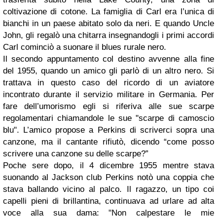
coltivazione di cotone. La famiglia di Carl era l’unica di
bianchi in un paese abitato solo da neri. E quando Uncle
John, gli regalò una chitarra insegnandogli i primi accordi
Carl cominciò a suonare il blues rurale nero.
Il secondo appuntamento col destino avvenne alla fine
del 1955, quando un amico gli parlò di un altro nero. Si
trattava in questo caso del ricordo di un aviatore
incontrato durante il servizio militare in Germania. Per
fare dell’umorismo egli si riferiva alle sue scarpe
regolamentari chiamandole le sue "scarpe di camoscio
blu". L’amico propose a Perkins di scriverci sopra una
canzone, ma il cantante rifiutò, dicendo “come posso
scrivere una canzone su delle scarpe?”
Poche sere dopo, il 4 dicembre 1955 mentre stava
suonando al Jackson club Perkins notò una coppia che
stava ballando vicino al palco. Il ragazzo, un tipo coi
capelli pieni di brillantina, continuava ad urlare ad alta
voce alla sua dama: "Non calpestare le mie