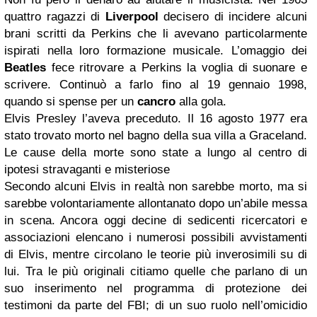
quattro ragazzi di
Liverpool
decisero di incidere alcuni
brani scritti da Perkins che li avevano particolarmente
ispirati nella loro formazione musicale. L’omaggio dei
Beatles
fece ritrovare a Perkins la voglia di suonare e
scrivere. Continuò a farlo fino al 19 gennaio 1998,
quando si spense per un
cancro
alla gola.
Elvis Presley l’aveva preceduto. Il 16 agosto 1977 era
stato trovato morto nel bagno della sua villa a Graceland.
Le cause della morte sono state a lungo al centro di
ipotesi stravaganti e misteriose
Secondo alcuni Elvis in realtà non sarebbe morto, ma si
sarebbe volontariamente allontanato dopo un’abile messa
in scena. Ancora oggi decine di sedicenti ricercatori e
associazioni elencano i numerosi possibili avvistamenti
di Elvis, mentre circolano le teorie più inverosimili su di
lui. Tra le più originali citiamo quelle che parlano di un
suo inserimento nel programma di protezione dei
testimoni da parte del FBI; di un suo ruolo nell’omicidio