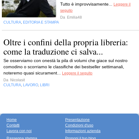
Tutto è improvvisamente...
Leggere il
seguito
Da
Emilia48
CULTURA
EDITORIA E STAMPA
,
Oltre i confini della propria libreria:
come la traduzione ci salva...
Se osserviamo con onestà la pila di volumi che giace sul nostro
comodino o scorriamo le classifiche dei bestseller settimanali,
noteremo quasi sicurament...
Leggere il seguito
Da
Nicolasit
CULTURA
LAVORO
LIBRI
,
,
Home
Presentazione
Contatti
Condizioni d'uso
Lavora con noi
Informazioni azienda
Rassegna stampa
Proponi il tuo blog