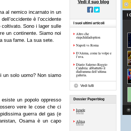
Vedi il suo blog
a al nemico incarnato in un
I
 dell’occidente è l’occidente
I suoi ultimi articoli
coltivato. Sono i lager sulle
re un continente. Siamo noi
Altro che
stepchildadoption
La sua fame. La sua sete.
Napoli vs Roma
D’Alema, come la volpe e
l’uva.
Diario Salerno-Reggio
Calabria: abbattutto il
diaframma dell’ultima
 di un solo uomo? Non siamo
galleria.
Vedi tutti
 esiste un popolo oppresso
Dossier Paperblog
ossero vere le cose che ci
Israele
upidissima guerra del gas (e
Mete
ghanistan, Osama è un capo
Africa
Mete