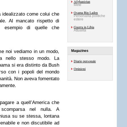
Afghanistan
Mete
Osama Bin Laden
ha idealizzato come colui che
Personalità politiche
estere
le. Al mancato rispetto di
Guerra in Libia
er esempio di quelle che
Attualità
he noi vediamo in un modo,
Magazines
da nello stesso modo. La
Diario personale
ama si era distinto da Bush
Opinioni
rso con i popoli del mondo
manità. Non aveva fomentato
namente.
 pagare a quell’America che
scomparsa nel nulla. A
hiusa su se stessa, lontana
lienabile e non discutibile ad