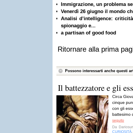
Immigrazione, un problema se
Venerdì 26 giugno il mondo che,
Analisi d’intelligence: critici
spionaggio e...
a partisan of good food
Ritornare alla prima pag
Possono interessarti anche questi art
Il battezzatore e gli es
Circa Giova
cinque punt
con gli ess
battesimo d
seguito
Da
Dariosu
CURIOSITÀ