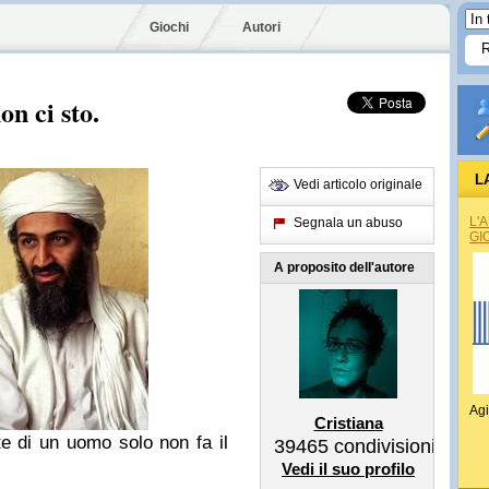
Giochi
Autori
n ci sto.
L
Vedi articolo originale
L'
Segnala un abuso
GI
A proposito dell'autore
Agi
Cristiana
e di un uomo solo non fa il
39465
condivisioni
Vedi il suo profilo