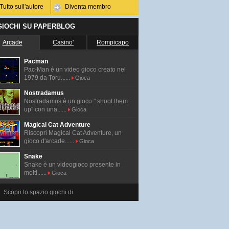
Tutto sull'autore
Diventa membro
 GIOCHI SU PAPERBLOG
Arcade
Casino'
Rompicapo
Pacman
Pac-Man é un video gioco creato nel
1979 da Toru......
Gioca
Nostradamus
Nostradamus è un gioco " shoot them
up" con una......
Gioca
Magical Cat Adventure
Riscopri Magical Cat Adventure, un
gioco d'arcade......
Gioca
Snake
Snake è un videogioco presente in
molti......
Gioca
Scopri lo spazio giochi di