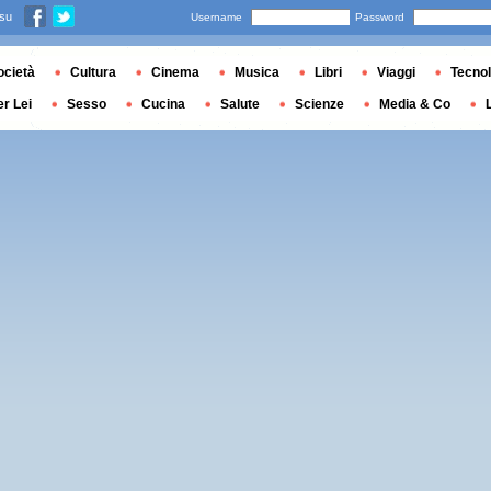
 su
Username
Password
ocietà
Cultura
Cinema
Musica
Libri
Viaggi
Tecnol
er Lei
Sesso
Cucina
Salute
Scienze
Media & Co