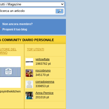
Non ancora membro?
Proponi il tuo blog
A COMMUNITY DIARIO PERSONALE
AUTORE DEL
TOP UTENTI
ORNO
yellowflate
1983762 pt
roccobruno
345170 pt
corradopenna
339853 pt
psyinthekitchen
Anna Pernice
201016 pt