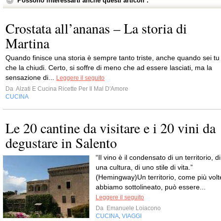
Possono interessarti anche questi articoli :
Crostata all’ananas – La storia di
Martina
Quando finisce una storia è sempre tanto triste, anche quando sei tu
che la chiudi. Certo, si soffre di meno che ad essere lasciati, ma la
sensazione di...
Leggere il seguito
Da
Alzati E Cucina Ricette Per Il Mal D'Amore
CUCINA
Le 20 cantine da visitare e i 20 vini da
degustare in Salento
“Il vino è il condensato di un territorio, di
una cultura, di uno stile di vita.”
(Hemingway)Un territorio, come più volt
abbiamo sottolineato, può essere...
Leggere il seguito
Da
Emanuele Loiacono
CUCINA
VIAGGI
,