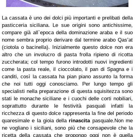
La cassata è uno dei dolci più importanti e prelibati della
pasticceria siciliana. Le sue origini sono antichissime,
compare già all`epoca della dominazione araba e il suo
nome sembra proprio derivare dal termine arabo Qas’at
(ciotola o bacinella). Inizialmente questo dolce non era
altro che un involucro di pasta frolla ripieno di ricotta
zuccherata; col tempo furono introdotti nuovi ingredienti
come la pasta reale, il cioccolato, il pan di Spagna e i
canditi, così la cassata ha pian piano assunto la forma
che noi tutti oggi conosciamo. Per lungo tempo gli
specialisti nella preparazione di questa squisitezza sono
stati le monache siciliane e i cuochi delle corti nobiliari,
soprattutto durante le festività pasquali infatti la
ricchezza di questo dolce rappresenta la fine del periodo
quaresimale e la gioia della
rinascita
pasquale.
Non me
ne vogliano i siciliani, sono più che consapevole che la
ricetta della cassata che propongo oggi non è quella