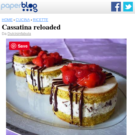
HOME
›
CUCINA
›
RICETTE
Cassatina reloaded
Da
Dulcisinfabula
Save